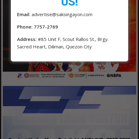
US!
Email:
advertise@saksingayon.com
Phone: 7757-2769
Address:
#85 Unit F, Scout Rallos St., Brgy.
Sacred Heart, Diliman, Quezon City