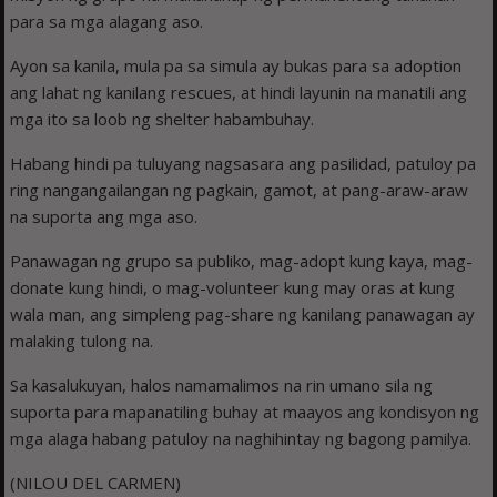
para sa mga alagang aso.
Ayon sa kanila, mula pa sa simula ay bukas para sa adoption
ang lahat ng kanilang rescues, at hindi layunin na manatili ang
mga ito sa loob ng shelter habambuhay.
Habang hindi pa tuluyang nagsasara ang pasilidad, patuloy pa
ring nangangailangan ng pagkain, gamot, at pang-araw-araw
na suporta ang mga aso.
Panawagan ng grupo sa publiko, mag-adopt kung kaya, mag-
donate kung hindi, o mag-volunteer kung may oras at kung
wala man, ang simpleng pag-share ng kanilang panawagan ay
malaking tulong na.
Sa kasalukuyan, halos namamalimos na rin umano sila ng
suporta para mapanatiling buhay at maayos ang kondisyon ng
mga alaga habang patuloy na naghihintay ng bagong pamilya.
(NILOU DEL CARMEN)