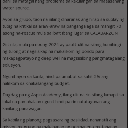
dahil sa matagal nang problema sa kakulangan sa maaasahang
water source.
Ayon sa grupo, taon na nilang dinaranas ang hirap sa suplay ng
tubig na kritikal sa araw-araw na pangangalaga sa mahigit 70
asong na-rescue mula sa iba’t ibang lugar sa CALABARZON.
Giit nila, mula pa noong 2024 ay paulit-ulit na silang humihingi
ng tulong at nagsisikap na makalikom ng pondo para
makapagpatayo ng deep well na magsisilbing pangmatagalang
solusyon.
Ngunit ayon sa kanila, hindi pa umabot sa kahit 5% ang
nalilikom sa kinakailangang budget.
Dagdag pa ng Aspin Academy, ilang ulit na rin silang lumapit sa
lokal na pamahalaan ngunit hindi pa rin natutugunan ang
kanilang panawagan.
Sa kabila ng planong pagsasara ng pasilidad, nananatili ang
misyon ng grupo na makahanap ng permanenteng tahanan