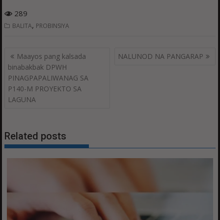
289
,
BALITA
PROBINSIYA
Post
Maayos pang kalsada
NALUNOD NA PANGARAP
navigation
binabakbak DPWH
PINAGPAPALIWANAG SA
P140-M PROYEKTO SA
LAGUNA
Related posts