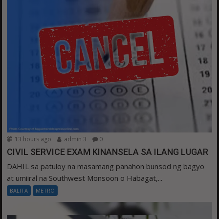
13 hours ago
admin 3
0
CIVIL SERVICE EXAM KINANSELA SA ILANG LUGAR
DAHIL sa patuloy na masamang panahon bunsod ng bagyo
at umiiral na Southwest Monsoon o Habagat,...
BALITA
METRO