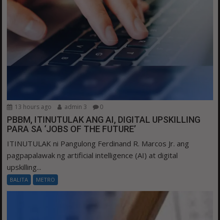
13 hours ago
admin 3
0
PBBM, ITINUTULAK ANG AI, DIGITAL UPSKILLING
PARA SA ‘JOBS OF THE FUTURE’
ITINUTULAK ni Pangulong Ferdinand R. Marcos Jr. ang
pagpapalawak ng artificial intelligence (AI) at digital
upskilling...
BALITA
METRO