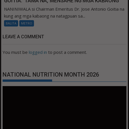
GOITIA: ‘TAMA NA,’ MENSAHE NG MGA KABAONG
NANINIWALA si Chairman Emeritus Dr. Jose Antonio Goitia na
kung ang mga kabaong na natagpuan sa...
BALITA
METRO
LEAVE A COMMENT
You must be
logged in
to post a comment.
NATIONAL NUTRITION MONTH 2026
Video
Player