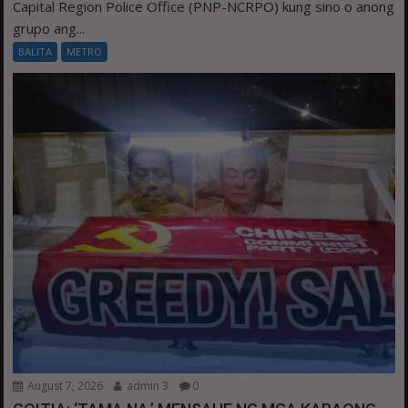
Capital Region Police Office (PNP-NCRPO) kung sino o anong
grupo ang...
BALITA
METRO
August 7, 2026
admin 3
0