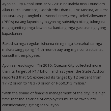
Ayon sa City Resolution 7651-2018 na inakda nina Councilors
Allan Butch Francisco, Godofredo Liban II, Eric Medina, at Hero
Bautista ay patungkol Personnel Emergency Relief Allowance
(PERA) na ang layunin ay bigyan ng subsidiya bilang tulong na
magagamit ng mga kawani sa kanilang mga gastusin ngayong
kapaskuhan.
Bukod sa mga regular, isinama rin ng mga konsehal sa mga
makatatanggap ng 14 th month pay ang mga contractual at
consultant employees.
Ayon sa resolusyon, “In 2016, Quezon City collected more
than its target of P17 billion, and last year, the State Auditor
reported that QC exceeded its target by 12 percent from
17.72 billion to 18.370 billion or P650.313 million.”
“With the sound of financial management of the city, it is high
time that the salaries of employees must be taken into
consideration,” giit ng resolusyon.