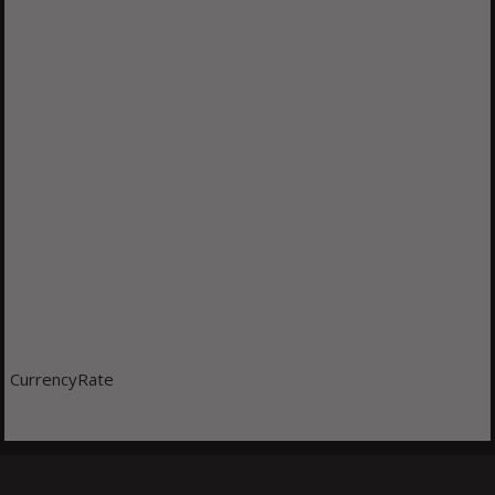
CurrencyRate