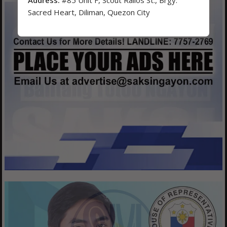
Address:
#85 Unit F, Scout Rallos St., Brgy.
Sacred Heart, Diliman, Quezon City