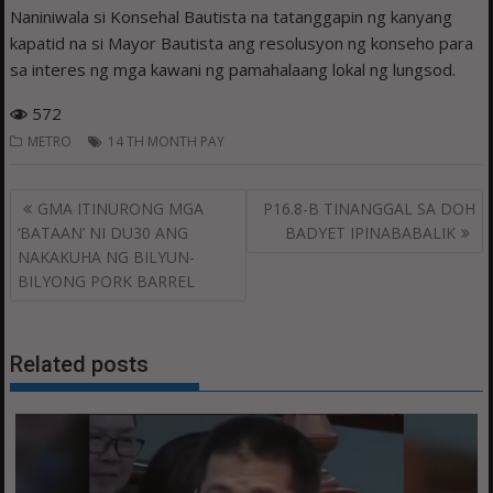
Naniniwala si Konsehal Bautista na tatanggapin ng kanyang
kapatid na si Mayor Bautista ang resolusyon ng konseho para
sa interes ng mga kawani ng pamahalaang lokal ng lungsod.
572
METRO
14 TH MONTH PAY
Post
GMA ITINURONG MGA
P16.8-B TINANGGAL SA DOH
navigation
‘BATAAN’ NI DU30 ANG
BADYET IPINABABALIK
NAKAKUHA NG BILYUN-
BILYONG PORK BARREL
Related posts