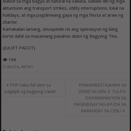
Bukod sa mga bagyo at natural na sakuna, saklaw din ng mga
alituntunin ang transport strikes, utility interruptions, lokal na
holidays, at mga pagdiriwang gaya ng mga fiesta at araw ng
charter.
Kamakailan lamang, sinuspinde rin ang operasyon ng ilang
korte dahil sa masamang panahon dulot ng Bagyong Tino.
(JULIET PACOT)
166
,
BALITA
METRO
Post
PNP naka-full alert sa
PINAIIMBESTIGAHAN SA
navigation
paglapit ng bagyong ‘Uwan’
DSWD NI SEN. E. TULFO:
DISKRIMINASYON SA
PAGBIBIGAY NG AYUDA SA
BARANGAY SA CEBU