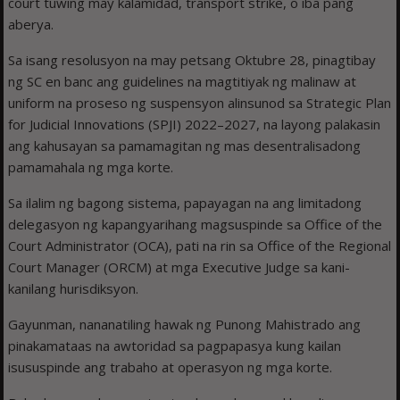
court tuwing may kalamidad, transport strike, o iba pang
aberya.
Sa isang resolusyon na may petsang Oktubre 28, pinagtibay
ng SC en banc ang guidelines na magtitiyak ng malinaw at
uniform na proseso ng suspensyon alinsunod sa Strategic Plan
for Judicial Innovations (SPJI) 2022–2027, na layong palakasin
ang kahusayan sa pamamagitan ng mas desentralisadong
pamamahala ng mga korte.
Sa ilalim ng bagong sistema, papayagan na ang limitadong
delegasyon ng kapangyarihang magsuspinde sa Office of the
Court Administrator (OCA), pati na rin sa Office of the Regional
Court Manager (ORCM) at mga Executive Judge sa kani-
kanilang hurisdiksyon.
Gayunman, nananatiling hawak ng Punong Mahistrado ang
pinakamataas na awtoridad sa pagpapasya kung kailan
isususpinde ang trabaho at operasyon ng mga korte.