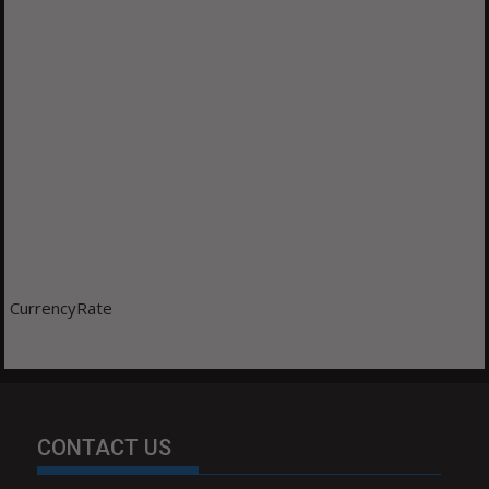
CurrencyRate
CONTACT US