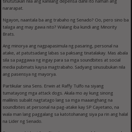
tinututukan nila ang kanilang depensa dahil ito naman ang
nararapat.
Ngayon, naantala ba ang trabaho ng Senado? Oo, pero sino ba
talaga ang may gawa nito? Walang iba kundi ang Minority
Brats.
Ang minorya ang nagpapasimula ng pasaring, personal na
atake, at patutsadang labas sa paksang tinatalakay. Mas abala
sila sa paggawa ng ingay para sa mga soundbites at social
media pubmats kaysa magtrabaho. Sadyang sinusubukan nila
ang pasensya ng mayorya.
Partikular sina Sens. Erwin at Raffy Tulfo na siyang
tumatayong mga attack dogs. Akala mo ay kung sinong
malilinis subalit nagtatago lang sa mga maaanghang na
soundbites at personal na pag-atake kay SP Cayetano, na
wala man lang paggalang sa katotohanang siya pa rin ang halal
na Lider ng Senado.