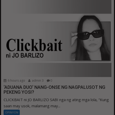
6 hours ago
admin 3
0
‘ADUANA DUO’ NANG-ONSE NG NAGPALUSOT NG
PEKENG YOSI?
CLICKBAIT ni JO BARLIZO SABI nga ng ating mga lola, “Kung
saan may usok, malamang may...
OPINYON