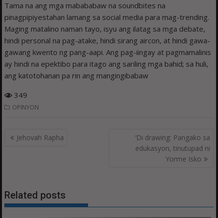
Tama na ang mga mabababaw na soundbites na
pinagpipiyestahan lamang sa social media para mag-trending.
Maging matalino naman tayo, isyu ang ilatag sa mga debate,
hindi personal na pag-atake, hindi sirang aircon, at hindi gawa-
gawang kwento ng pang-aapi. Ang pag-iingay at pagmamalinis
ay hindi na epektibo para itago ang sariling mga bahid; sa huli,
ang katotohanan pa rin ang mangingibabaw
349
OPINYON
Post
Jehovah Rapha
‘Di drawing: Pangako sa
navigation
edukasyon, tinutupad ni
Yorme Isko
Related posts