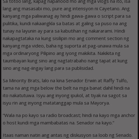
Sa totoo lang, kapag napanood mo ang mga vlogs na ito, isa
lang ang masasabi mo, pure ang intensyon ni Cayetano. Ang
kanyang mga paliwanag ay hindi gawa-gawa o script para sa
pulitika, kundi nakaangkla sa batas at galing sa puso na ang
tunay na layunin ay para sa kabutihan ng nakararami. Hindi
nakapagtataka na kung sisilipin mo ang comment section ng
kanyang mga video, baha ng suporta at pag-unawa mula sa
mga ordinaryong Pilipino ang iyong makikita. Nakikita ng
taumbayan kung sino ang nagtatrabaho nang tapat at kung
sino ang nag-iingay lang para sa publisidad.
Sa Minority Brats, lalo na kina Senador Erwin at Raffy Tulfo,
tama na ang mga below the belt na mga banat dahil hindi na
ito nakatutuwa. Isyu ang inyong ipukol, at tiyak na sagot sa
isyu rin ang inyong matatanggap mula sa Mayorya.
“Wala na po kayo sa radio broadcast; hindi na kayo mga anchor
o host kundi mga mambabatas na. Senador na kayo.”
Itaas naman natin ang antas ng diskusyon sa loob ng Senado.