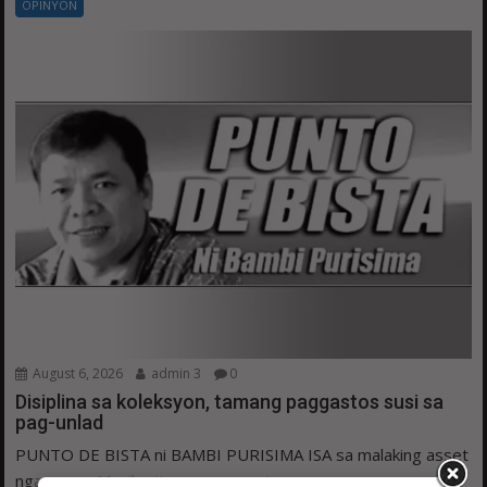
OPINYON
August 6, 2026
admin 3
0
Disiplina sa koleksyon, tamang paggastos susi sa
pag-unlad
PUNTO DE BISTA ni BAMBI PURISIMA ISA sa malaking asset
ngayon ng Manila city government ay...