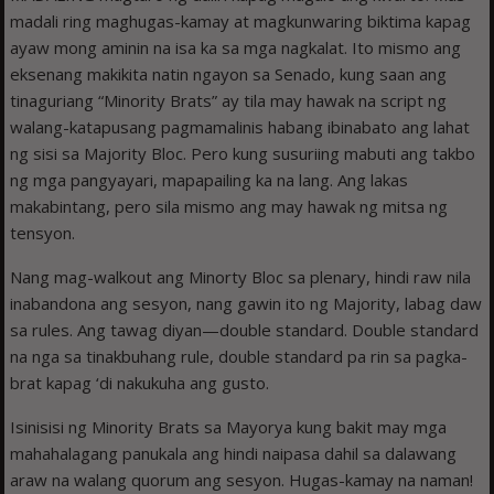
madali ring maghugas-kamay at magkunwaring biktima kapag
ayaw mong aminin na isa ka sa mga nagkalat. Ito mismo ang
eksenang makikita natin ngayon sa Senado, kung saan ang
tinaguriang “Minority Brats” ay tila may hawak na script ng
walang-katapusang pagmamalinis habang ibinabato ang lahat
ng sisi sa Majority Bloc. Pero kung susuriing mabuti ang takbo
ng mga pangyayari, mapapailing ka na lang. Ang lakas
makabintang, pero sila mismo ang may hawak ng mitsa ng
tensyon.
Nang mag-walkout ang Minorty Bloc sa plenary, hindi raw nila
inabandona ang sesyon, nang gawin ito ng Majority, labag daw
sa rules. Ang tawag diyan—double standard. Double standard
na nga sa tinakbuhang rule, double standard pa rin sa pagka-
brat kapag ‘di nakukuha ang gusto.
Isinisisi ng Minority Brats sa Mayorya kung bakit may mga
mahahalagang panukala ang hindi naipasa dahil sa dalawang
araw na walang quorum ang sesyon. Hugas-kamay na naman!