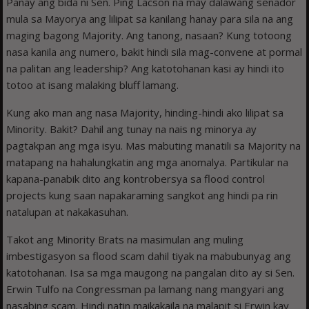
Panay ang bida ni Sen. Ping Lacson na may dalawang senador
mula sa Mayorya ang lilipat sa kanilang hanay para sila na ang
maging bagong Majority. Ang tanong, nasaan? Kung totoong
nasa kanila ang numero, bakit hindi sila mag-convene at pormal
na palitan ang leadership? Ang katotohanan kasi ay hindi ito
totoo at isang malaking bluff lamang.
Kung ako man ang nasa Majority, hinding-hindi ako lilipat sa
Minority. Bakit? Dahil ang tunay na nais ng minorya ay
pagtakpan ang mga isyu. Mas mabuting manatili sa Majority na
matapang na hahalungkatin ang mga anomalya. Partikular na
kapana-panabik dito ang kontrobersya sa flood control
projects kung saan napakaraming sangkot ang hindi pa rin
natalupan at nakakasuhan.
Takot ang Minority Brats na masimulan ang muling
imbestigasyon sa flood scam dahil tiyak na mabubunyag ang
katotohanan. Isa sa mga maugong na pangalan dito ay si Sen.
Erwin Tulfo na Congressman pa lamang nang mangyari ang
nasabing scam. Hindi natin maikakaila na malapit si Erwin kay