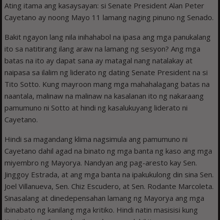
Ating itama ang kasaysayan: si Senate President Alan Peter
Cayetano ay noong Mayo 11 lamang naging pinuno ng Senado.
Bakit ngayon lang nila inihahabol na ipasa ang mga panukalang
ito sa natitirang ilang araw na lamang ng sesyon? Ang mga
batas na ito ay dapat sana ay matagal nang natalakay at
naipasa sa ilalim ng liderato ng dating Senate President na si
Tito Sotto. Kung mayroon mang mga mahahalagang batas na
naantala, malinaw na malinaw na kasalanan ito ng nakaraang
pamumuno ni Sotto at hindi ng kasalukuyang liderato ni
Cayetano.
Hindi sa magandang klima nagsimula ang pamumuno ni
Cayetano dahil agad na binato ng mga banta ng kaso ang mga
miyembro ng Mayorya. Nandyan ang pag-aresto kay Sen.
Jinggoy Estrada, at ang mga banta na ipakukulong din sina Sen.
Joel Villanueva, Sen. Chiz Escudero, at Sen. Rodante Marcoleta.
Sinasalang at dinedepensahan lamang ng Mayorya ang mga
ibinabato ng kanilang mga kritiko. Hindi natin masisisi kung