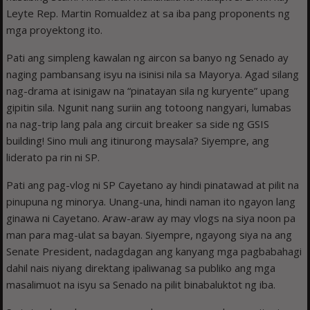
Leyte Rep. Martin Romualdez at sa iba pang proponents ng
mga proyektong ito.
Pati ang simpleng kawalan ng aircon sa banyo ng Senado ay
naging pambansang isyu na isinisi nila sa Mayorya. Agad silang
nag-drama at isinigaw na “pinatayan sila ng kuryente” upang
gipitin sila. Ngunit nang suriin ang totoong nangyari, lumabas
na nag-trip lang pala ang circuit breaker sa side ng GSIS
building! Sino muli ang itinurong maysala? Siyempre, ang
liderato pa rin ni SP.
Pati ang pag-vlog ni SP Cayetano ay hindi pinatawad at pilit na
pinupuna ng minorya. Unang-una, hindi naman ito ngayon lang
ginawa ni Cayetano. Araw-araw ay may vlogs na siya noon pa
man para mag-ulat sa bayan. Siyempre, ngayong siya na ang
Senate President, nadagdagan ang kanyang mga pagbabahagi
dahil nais niyang direktang ipaliwanag sa publiko ang mga
masalimuot na isyu sa Senado na pilit binabaluktot ng iba.