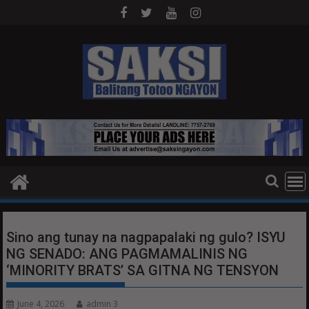
Skip
to
content
Sino ang tunay na nagpapalaki ng gulo? ISYU
NG SENADO: ANG PAGMAMALINIS NG
‘MINORITY BRATS’ SA GITNA NG TENSYON
June 4, 2026
admin 3