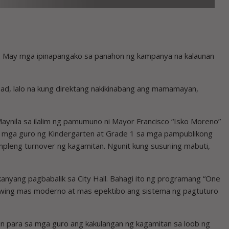
ko. May mga ipinapangako sa panahon ng kampanya na kalaunan
d, lalo na kung direktang nakikinabang ang mamamayan,
ynila sa ilalim ng pamumuno ni Mayor Francisco “Isko Moreno”
 mga guro ng Kindergarten at Grade 1 sa mga pampublikong
impleng turnover ng kagamitan. Ngunit kung susuriing mabuti,
kanyang pagbabalik sa City Hall. Bahagi ito ng programang “One
awing mas moderno at mas epektibo ang sistema ng pagtuturo
on para sa mga guro ang kakulangan ng kagamitan sa loob ng