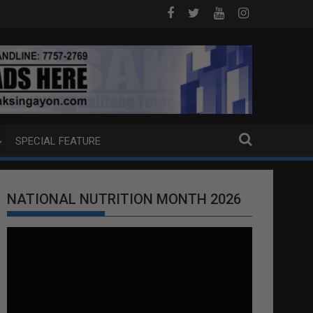
DOJ ANG EXTRADITION REQUEST NG U.S. LABAN KAY QUIBOLOY
MAHIGIT P21-M HALAGANG SMUGGLED C
SPECIAL FEATURE
NATIONAL NUTRITION MONTH 2026
Video
Player