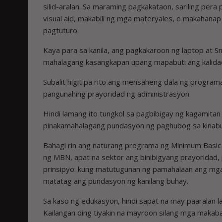
silid-aralan. Sa maraming pagkakataon, sariling pe
visual aid, makabili ng mga materyales, o makahana
pagtuturo.
Kaya para sa kanila, ang pagkakaroon ng laptop at S
mahalagang kasangkapan upang mapabuti ang kalidad
Subalit higit pa rito ang mensaheng dala ng programan
pangunahing prayoridad ng administrasyon.
Hindi lamang ito tungkol sa pagbibigay ng kagamitan 
pinakamahalagang pundasyon ng paghubog sa kinabu
Bahagi rin ang naturang programa ng Minimum Basic
ng MBN, apat na sektor ang binibigyang prayoridad, 
prinsipyo: kung matutugunan ng pamahalaan ang m
matatag ang pundasyon ng kanilang buhay.
Sa kaso ng edukasyon, hindi sapat na may paaralan l
Kailangan ding tiyakin na mayroon silang mga maka