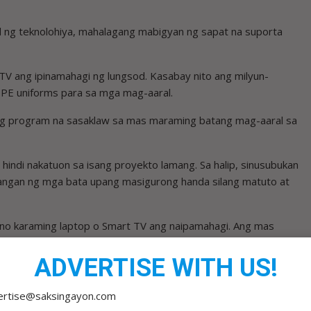
lad ng teknolohiya, mahalagang mabigyan ng sapat na suporta
 TV ang ipinamahagi ng lungsod. Kasabay nito ang milyun-
t PE uniforms para sa mga mag-aaral.
ing program na sasaklaw sa mas maraming batang mag-aaral sa
 hindi nakatuon sa isang proyekto lamang. Sa halip, sinusubukan
langan ng mga bata upang masigurong handa silang matuto at
aano karaming laptop o Smart TV ang naipamahagi. Ang mas
karanasan ng mga guro sa pagtuturo at ng mga bata sa pag-
ADVERTISE WITH US!
 maging mas mahusay ang pagtuturo, mas maging interesado
ertise@saksingayon.com
 edukasyon sa Maynila, masasabi nating hindi lamang