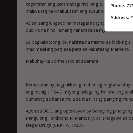
kagamitan ang ipinamahagi rito. Ang tunay na ipin
Phone: 77
maliwanag na kinabukasan ang susunod na henerasy
Address:
#
At sa isang lungsod na matagal nang ipinagmamalaki
publiko na hindi lamang nananatili sa mga talumpati
Sa pagkakataong ito, nakikita na mismo sa loob ng si
mas malaking pag-asa para sa kabataang Manileño.
Mabuhay ka Yorme Isko at salamat!
Kamakailan ay nagpakita ng matinding pagbabantay
ang mahigit P64.9 milyong halaga ng hinihinalang sh
dumating sa bansa mula sa iba’t ibang panig ng mund
Ayon sa BOC, ang operasyon ay bahagi ng pinaigting n
Pangulong Ferdinand R. Marcos Jr. at isinagawa sa p
Illegal Drugs (CRK-IATFAID).