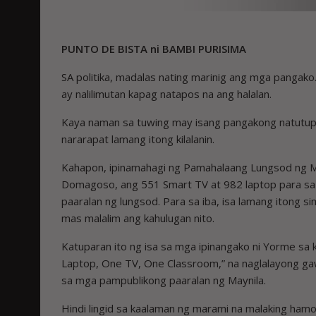
PUNTO DE BISTA ni BAMBI PURISIMA
SA politika, madalas nating marinig ang mga panga
ay nalilimutan kapag natapos na ang halalan.
Kaya naman sa tuwing may isang pangakong natutupa
nararapat lamang itong kilalanin.
Kahapon, ipinamahagi ng Pamahalaang Lungsod ng Ma
Domagoso, ang 551 Smart TV at 982 laptop para sa
paaralan ng lungsod. Para sa iba, isa lamang itong s
mas malalim ang kahulugan nito.
Katuparan ito ng isa sa mga ipinangako ni Yorme sa 
Laptop, One TV, One Classroom,” na naglalayong g
sa mga pampublikong paaralan ng Maynila.
Hindi lingid sa kaalaman ng marami na malaking ham