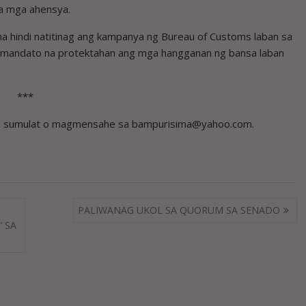
na mga ahensya.
a hindi natitinag ang kampanya ng Bureau of Customs laban sa
ng mandato na protektahan ang mga hangganan ng bansa laban
***
on, sumulat o magmensahe sa bampurisima@yahoo.com.
PALIWANAG UKOL SA QUORUM SA SENADO
 SA