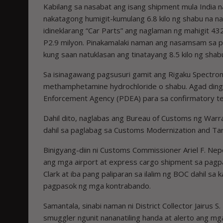
Kabilang sa nasabat ang isang shipment mula India na
nakatagong humigit-kumulang 6.8 kilo ng shabu na na
idineklarang “Car Parts” ang naglaman ng mahigit 43
P2.9 milyon. Pinakamalaki naman ang nasamsam sa par
kung saan natuklasan ang tinatayang 8.5 kilo ng sha
Sa isinagawang pagsusuri gamit ang Rigaku Spectro
methamphetamine hydrochloride o shabu. Agad ding
Enforcement Agency (PDEA) para sa confirmatory te
Dahil dito, naglabas ang Bureau of Customs ng Warr
dahil sa paglabag sa Customs Modernization and Ta
Binigyang-diin ni Customs Commissioner Ariel F. Ne
ang mga airport at express cargo shipment sa pagpapa
Clark at iba pang paliparan sa ilalim ng BOC dahil s
pagpasok ng mga kontrabando.
Samantala, sinabi naman ni District Collector Jairus
smuggler ngunit nananatiling handa at alerto ang 