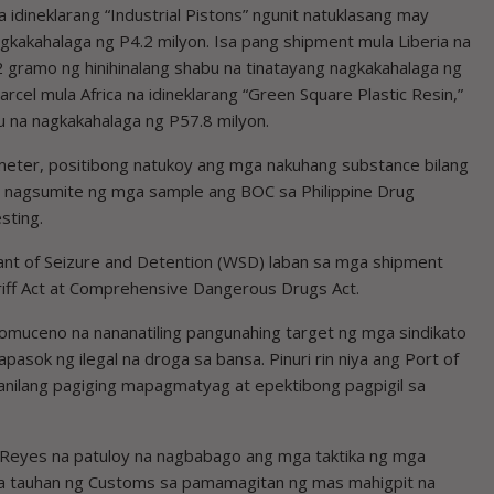
 idineklarang “Industrial Pistons” ngunit natuklasang may
gkakahalaga ng P4.2 milyon. Isa pang shipment mula Liberia na
2 gramo ng hinihinalang shabu na tinatayang nagkakahalaga ng
cel mula Africa na idineklarang “Green Square Plastic Resin,”
bu na nagkakahalaga ng P57.8 milyon.
meter, positibong natukoy ang mga nakuhang substance bilang
 nagsumite ng mga sample ang BOC sa Philippine Drug
sting.
ant of Seizure and Detention (WSD) laban sa mga shipment
riff Act at Comprehensive Dangerous Drugs Act.
pomuceno na nananatiling pangunahing target ng mga sindikato
sok ng ilegal na droga sa bansa. Pinuri rin niya ang Port of
a kanilang pagiging mapagmatyag at epektibong pagpigil sa
 S. Reyes na patuloy na nagbabago ang mga taktika ng mga
mga tauhan ng Customs sa pamamagitan ng mas mahigpit na