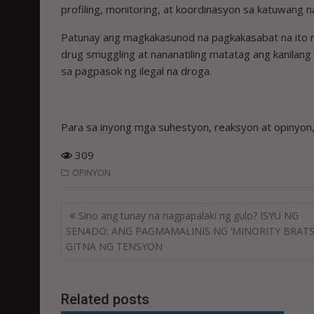
profiling, monitoring, at koordinasyon sa katuwang 
Patunay ang magkakasunod na pagkakasabat na ito n
drug smuggling at nananatiling matatag ang kanila
sa pagpasok ng ilegal na droga.
Para sa inyong mga suhestyon, reaksyon at opiny
309
OPINYON
Post
Sino ang tunay na nagpapalaki ng gulo? ISYU NG
navigation
SENADO: ANG PAGMAMALINIS NG ‘MINORITY BRATS’
GITNA NG TENSYON
Related posts