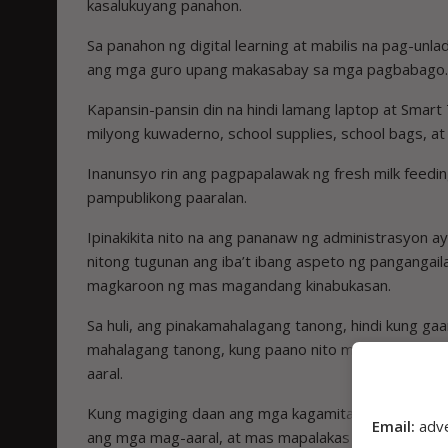
kasalukuyang panahon.
Sa panahon ng digital learning at mabilis na pag-un
ang mga guro upang makasabay sa mga pagbabago.
Kapansin-pansin din na hindi lamang laptop at Smart
milyong kuwaderno, school supplies, school bags, a
Inanunsyo rin ang pagpapalawak ng fresh milk feed
pampublikong paaralan.
Ipinakikita nito na ang pananaw ng administrasyon ay
nitong tugunan ang iba’t ibang aspeto ng pangangai
magkaroon ng mas magandang kinabukasan.
Sa huli, ang pinakamahalagang tanong, hindi kung g
mahalagang tanong, kung paano nito mababago ang 
aaral.
Kung magiging daan ang mga kagamitang ito upang
Email:
adv
ang mga mag-aaral, at mas mapalakas ang kalidad ng