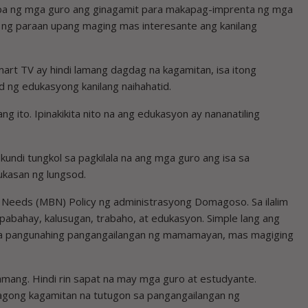
ra pa ng mga guro ang ginagamit para makapag-imprenta ng mga
p ng paraan upang maging mas interesante ang kanilang
mart TV ay hindi lamang dagdag na kagamitan, isa itong
 ng edukasyong kanilang naihahatid.
g ito. Ipinakikita nito na ang edukasyon ay nananatiling
kundi tungkol sa pagkilala na ang mga guro ang isa sa
kasan ng lungsod.
 Needs (MBN) Policy ng administrasyong Domagoso. Sa ilalim
pabahay, kalusugan, trabaho, at edukasyon. Simple lang ang
ga pangunahing pangangailangan ng mamamayan, mas magiging
amang. Hindi rin sapat na may mga guro at estudyante.
bagong kagamitan na tutugon sa pangangailangan ng