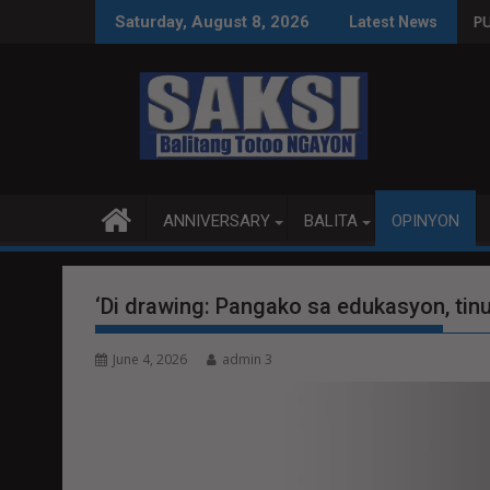
Skip
S SA WPS O MAGBITIW
A KONGRESO NA SUSPENDIHIN IMPLEMENTASYON NG RPVARA
PUBLIKO HINIKAYAT NI 
Saturday, August 8, 2026
Latest News
to
content
ANNIVERSARY
BALITA
OPINYON
‘Di drawing: Pangako sa edukasyon, tin
June 4, 2026
admin 3