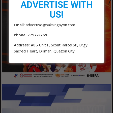
ADVERTISE WITH
US!
Email:
advertise@saksingayon.com
Phone: 7757-2769
Address:
#85 Unit F, Scout Rallos St., Brgy.
Sacred Heart, Diliman, Quezon City