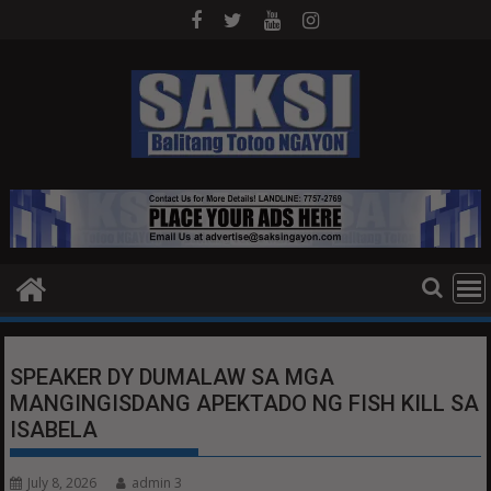
Skip
to
content
SPEAKER DY DUMALAW SA MGA
MANGINGISDANG APEKTADO NG FISH KILL SA
ISABELA
July 8, 2026
admin 3