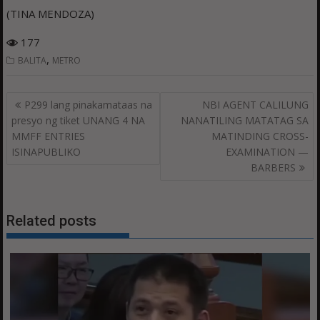
(TINA MENDOZA)
177
,
BALITA
METRO
Post
P299 lang pinakamataas na
NBI AGENT CALILUNG
navigation
presyo ng tiket UNANG 4 NA
NANATILING MATATAG SA
MMFF ENTRIES
MATINDING CROSS-
ISINAPUBLIKO
EXAMINATION —
BARBERS
Related posts