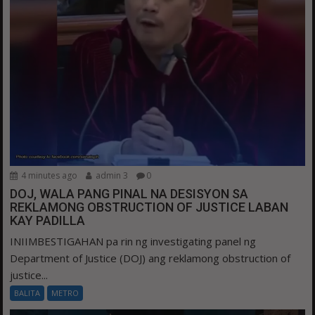
4 minutes ago
admin 3
0
DOJ, WALA PANG PINAL NA DESISYON SA
REKLAMONG OBSTRUCTION OF JUSTICE LABAN
KAY PADILLA
INIIMBESTIGAHAN pa rin ng investigating panel ng
Department of Justice (DOJ) ang reklamong obstruction of
justice...
BALITA
METRO