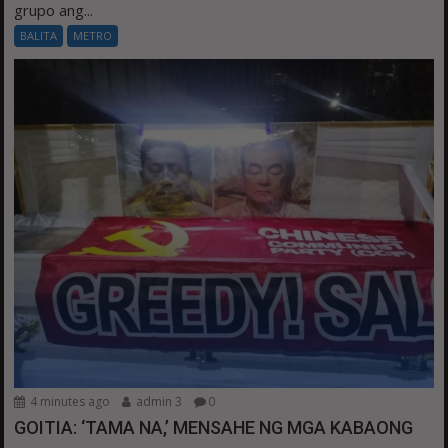
grupo ang...
BALITA
METRO
4 minutes ago
admin 3
0
GOITIA: ‘TAMA NA,’ MENSAHE NG MGA KABAONG