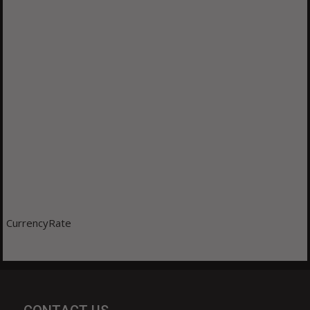
CurrencyRate