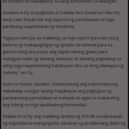
kill incident na nakaapekto sa ilang komunidad sa lalawigan.
Kasama ni Dy sa pagbisita si Isabela Vice Governor Kiko Dy
kung saan tiniyak nila ang suporta ng pamahalaan sa mga
pamilyang naapektuhan ng insidente.
“Ngayon kami po ay makikinig sa mga report para lalo pong
kami rin ay makapagbigay ng update sa national para sa
ganoon kung ano pa po ang dapat naming gawin para
mabigyan natin ng tamang solusyon at tamang pagtulong sa
ating mga naapektuhang kababayan dito sa ating lalawigan ng
Isabela,” ani Dy.
Ayon sa House Speaker, makatutulong ang impormasyong
makakalap sa lugar upang magabayan ang pagtugon ng
pambansang pamahalaan at matiyak na agad na makarating
ang tulong sa mga apektadong komunidad.
Kinilala rin ni Dy ang malaking epekto ng fish kill sa kabuhayan
ng mga lokal na mangingisda, kasabay ng problemang dulot ng