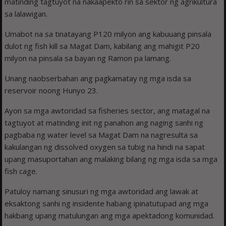
matinding tagtuyot na nakaapekto rin sa sektor ng agrikultura
sa lalawigan.
Umabot na sa tinatayang P120 milyon ang kabuuang pinsala
dulot ng fish kill sa Magat Dam, kabilang ang mahigit P20
milyon na pinsala sa bayan ng Ramon pa lamang.
Unang naobserbahan ang pagkamatay ng mga isda sa
reservoir noong Hunyo 23.
Ayon sa mga awtoridad sa fisheries sector, ang matagal na
tagtuyot at matinding init ng panahon ang naging sanhi ng
pagbaba ng water level sa Magat Dam na nagresulta sa
kakulangan ng dissolved oxygen sa tubig na hindi na sapat
upang masuportahan ang malaking bilang ng mga isda sa mga
fish cage.
Patuloy namang sinusuri ng mga awtoridad ang lawak at
eksaktong sanhi ng insidente habang ipinatutupad ang mga
hakbang upang matulungan ang mga apektadong komunidad.