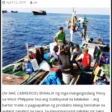
April 12, 2019
Jet
(NI MAC CABREROS) IBINALIK ng mga mangingisdang Pinoy
sa West Philippine Sea ang tradisyunal na kalakalan – ang
barter trade o pagpapalitan ng produkto bilang bentahan na
walang sangkot na pera. Sa impormasyong nakalap ng Saksi