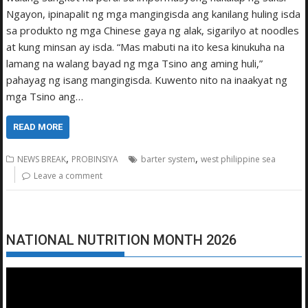
Ngayon, ipinapalit ng mga mangingisda ang kanilang huling isda
sa produkto ng mga Chinese gaya ng alak, sigarilyo at noodles
at kung minsan ay isda. “Mas mabuti na ito kesa kinukuha na
lamang na walang bayad ng mga Tsino ang aming huli,”
pahayag ng isang mangingisda. Kuwento nito na inaakyat ng
mga Tsino ang…
READ MORE
,
,
NEWS BREAK
PROBINSIYA
barter system
west philippine sea
Leave a comment
NATIONAL NUTRITION MONTH 2026
Video
Player