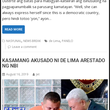
Duterte ang batas para mabigyan-katwiran ang isinusulong na
pagpapanumbalik sa parusang kamatayan. “Well, she can
always express herself since this is a democratic country,
pero hindi totoo ‘yon,” ayon…
READ MORE
,
,
NASYUNAL
NEWS BREAK
de Lima
PANELO
Leave a comment
KASAMANG AKUSADO NI DE LIMA ARESTADO
NG NBI
August 16, 2019
Jet