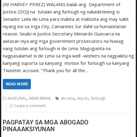
(NI HARVEY PEREZ) WALANG balak ang Department of
Justice (DOJ) na tutulan ang furlough ng nakadetineng si
Senador Leila de Lima para makita at mabisita ang may sakit
niyang ina sa Iriga City, Camarines Sur dahil sa humanitarian
reason. Sinabi ni Justice Secretary Menardo Guevarra na
aatasan niya ang mga government prosecutors na huwag
nang tutulan ang furlough ni de Lima. Magugunita na
nagpasalamat si de Lima sa mga well -wishers na nagpakita ng
kanyang suporta sa kanyang motion for furlough sa kanyang
Tweeter account. “Thank you for all the…
READ MORE
,
,
,
NASYUNAL
NEWS BREAK
de Lima
doj rtc
furlough
Leave a comment
PAGPATAY SA MGA ABOGADO
PINAAAKSIYUNAN