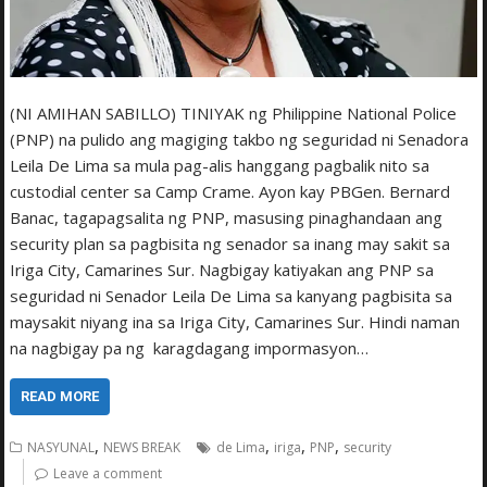
(NI AMIHAN SABILLO) TINIYAK ng Philippine National Police
(PNP) na pulido ang magiging takbo ng seguridad ni Senadora
Leila De Lima sa mula pag-alis hanggang pagbalik nito sa
custodial center sa Camp Crame. Ayon kay PBGen. Bernard
Banac, tagapagsalita ng PNP, masusing pinaghandaan ang
security plan sa pagbisita ng senador sa inang may sakit sa
Iriga City, Camarines Sur. Nagbigay katiyakan ang PNP sa
seguridad ni Senador Leila De Lima sa kanyang pagbisita sa
maysakit niyang ina sa Iriga City, Camarines Sur. Hindi naman
na nagbigay pa ng karagdagang impormasyon…
READ MORE
,
,
,
,
NASYUNAL
NEWS BREAK
de Lima
iriga
PNP
security
Leave a comment