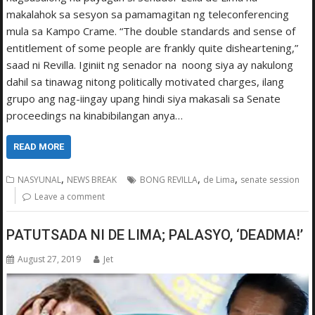
makalahok sa sesyon sa pamamagitan ng teleconferencing
mula sa Kampo Crame. “The double standards and sense of
entitlement of some people are frankly quite disheartening,”
saad ni Revilla. Iginiit ng senador na noong siya ay nakulong
dahil sa tinawag nitong politically motivated charges, ilang
grupo ang nag-iingay upang hindi siya makasali sa Senate
proceedings na kinabibilangan anya…
READ MORE
,
,
,
NASYUNAL
NEWS BREAK
BONG REVILLA
de Lima
senate session
Leave a comment
PATUTSADA NI DE LIMA; PALASYO, ‘DEADMA!’
August 27, 2019
Jet