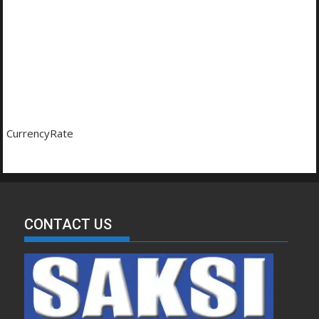
CurrencyRate
CONTACT US