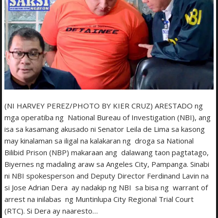
(NI HARVEY PEREZ/PHOTO BY KIER CRUZ) ARESTADO ng
mga operatiba ng National Bureau of Investigation (NBI), ang
isa sa kasamang akusado ni Senator Leila de Lima sa kasong
may kinalaman sa iligal na kalakaran ng droga sa National
Bilibid Prison (NBP) makaraan ang dalawang taon pagtatago,
Biyernes ng madaling araw sa Angeles City, Pampanga. Sinabi
ni NBI spokesperson and Deputy Director Ferdinand Lavin na
si Jose Adrian Dera ay nadakip ng NBI sa bisa ng warrant of
arrest na inilabas ng Muntinlupa City Regional Trial Court
(RTC). Si Dera ay naaresto…