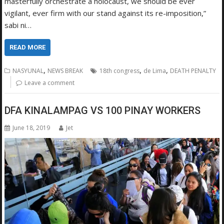
masterfully orchestrate a holocaust, we should be ever
vigilant, ever firm with our stand against its re-imposition,”
sabi ni…
READ MORE
,
,
,
NASYUNAL
NEWS BREAK
18th congress
de Lima
DEATH PENALTY
Leave a comment
DFA KINALAMPAG VS 100 PINAY WORKERS
June 18, 2019
Jet