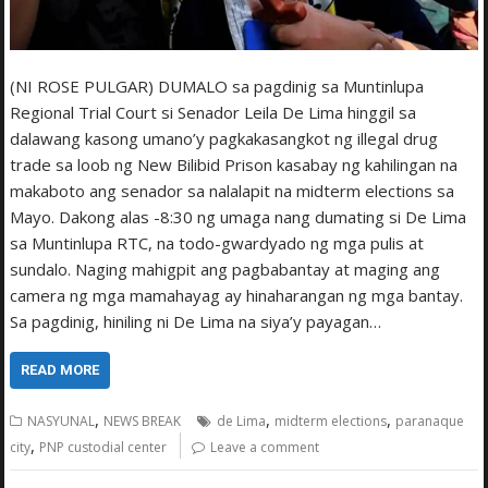
(NI ROSE PULGAR) DUMALO sa pagdinig sa Muntinlupa
Regional Trial Court si Senador Leila De Lima hinggil sa
dalawang kasong umano’y pagkakasangkot ng illegal drug
trade sa loob ng New Bilibid Prison kasabay ng kahilingan na
makaboto ang senador sa nalalapit na midterm elections sa
Mayo. Dakong alas -8:30 ng umaga nang dumating si De Lima
sa Muntinlupa RTC, na todo-gwardyado ng mga pulis at
sundalo. Naging mahigpit ang pagbabantay at maging ang
camera ng mga mamahayag ay hinaharangan ng mga bantay.
Sa pagdinig, hiniling ni De Lima na siya’y payagan…
READ MORE
,
,
,
NASYUNAL
NEWS BREAK
de Lima
midterm elections
paranaque
,
city
PNP custodial center
Leave a comment