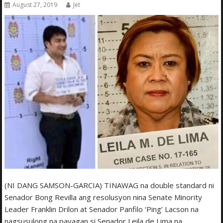
August 27, 2019
Jet
(NI DANG SAMSON-GARCIA) TINAWAG na double standard ni
Senador Bong Revilla ang resolusyon nina Senate Minority
Leader Franklin Drilon at Senador Panfilo ‘Ping’ Lacson na
nagsusulong na payagan si Senador Leila de Lima na