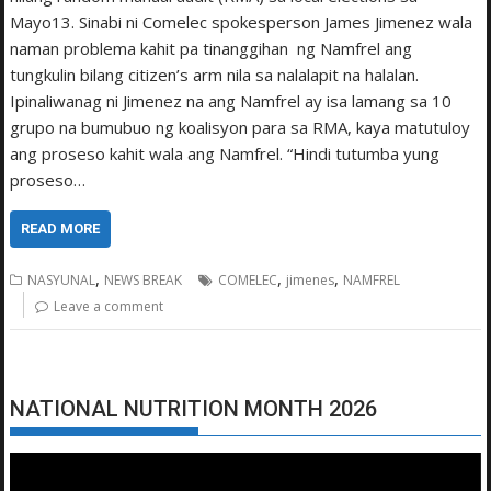
Mayo13. Sinabi ni Comelec spokesperson James Jimenez wala
naman problema kahit pa tinanggihan ng Namfrel ang
tungkulin bilang citizen’s arm nila sa nalalapit na halalan.
Ipinaliwanag ni Jimenez na ang Namfrel ay isa lamang sa 10
grupo na bumubuo ng koalisyon para sa RMA, kaya matutuloy
ang proseso kahit wala ang Namfrel. “Hindi tutumba yung
proseso…
READ MORE
,
,
,
NASYUNAL
NEWS BREAK
COMELEC
jimenes
NAMFREL
Leave a comment
NATIONAL NUTRITION MONTH 2026
Video