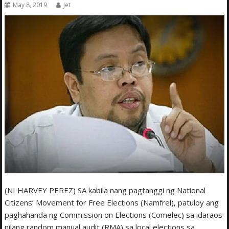
May 8, 2019
Jet
(NI HARVEY PEREZ) SA kabila nang pagtanggi ng National
Citizens’ Movement for Free Elections (Namfrel), patuloy ang
paghahanda ng Commission on Elections (Comelec) sa idaraos
nilang random manual audit (RMA) sa local elections sa