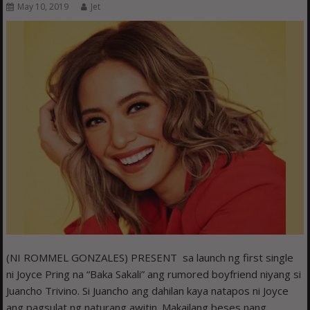
May 10, 2019
Jet
(NI ROMMEL GONZALES) PRESENT sa launch ng first single
ni Joyce Pring na “Baka Sakali” ang rumored boyfriend niyang si
Juancho Trivino. Si Juancho ang dahilan kaya natapos ni Joyce
ang pagsulat ng naturang awitin. Makailang beses nang