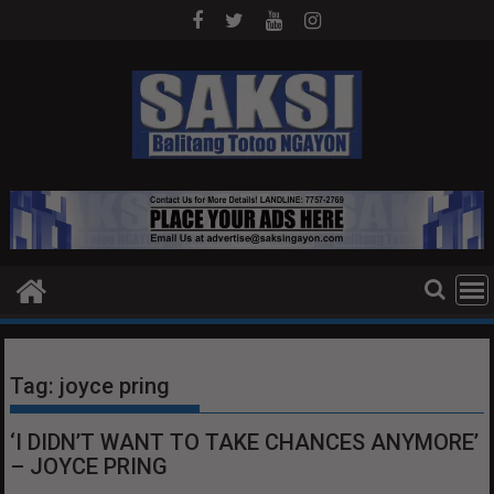
Skip
to
content
Tag:
joyce pring
‘I DIDN’T WANT TO TAKE CHANCES ANYMORE’
– JOYCE PRING