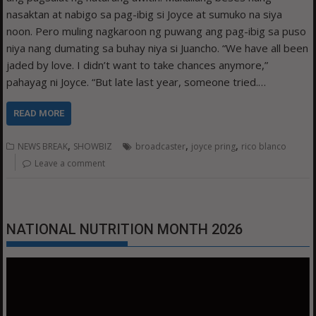
nasaktan at nabigo sa pag-ibig si Joyce at sumuko na siya
noon. Pero muling nagkaroon ng puwang ang pag-ibig sa puso
niya nang dumating sa buhay niya si Juancho. “We have all been
jaded by love. I didn’t want to take chances anymore,”
pahayag ni Joyce. “But late last year, someone tried.…
READ MORE
,
,
,
NEWS BREAK
SHOWBIZ
broadcaster
joyce pring
rico blanco
Leave a comment
NATIONAL NUTRITION MONTH 2026
Video
Player