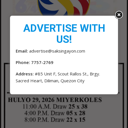
ADVERTISE WITH
US!
Email:
advertise@saksingayon.com
Phone: 7757-2769
Address:
#85 Unit F, Scout Rallos St., Brgy.
Sacred Heart, Diliman, Quezon City