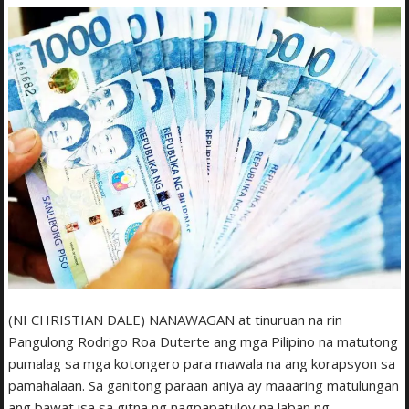
(NI CHRISTIAN DALE) NANAWAGAN at tinuruan na rin
Pangulong Rodrigo Roa Duterte ang mga Pilipino na matutong
pumalag sa mga kotongero para mawala na ang korapsyon sa
pamahalaan. Sa ganitong paraan aniya ay maaaring matulungan
ang bawat isa sa gitna ng nagpapatuloy na laban ng