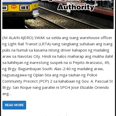
(NI ALAIN AJERO) SWAK sa selda ang isang warehouse officer
ng Light Rail Transit (LRTA) nang tangkaing suhuluan ang isang
pulis na humuli sa kasama nitong driver kahapon ng madaling
araw sa Navotas City. Hindi na halos maiharap ang mukha dahil
sa kahihiyan ng inarestong suspek na si Pepito Aranzaso, 49,
ng Brgy. Bagumbayan South. Alas-2:40 ng madaling araw,
nagsasagawa ng Oplan Sita ang mga tauhan ng Police
Community Precinct (PCP) 2 sa kahabaan ng Gov. A. Pascual St
Brgy. San Roque nang parahin ni SPO4 Jose Elizalde Oriendo
ang…
READ MORE