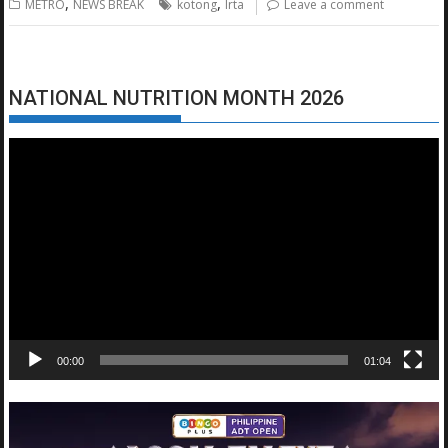
,
,
METRO
NEWS BREAK
kotong
lrta
Leave a comment
NATIONAL NUTRITION MONTH 2026
Video
Player
00:00
01:04