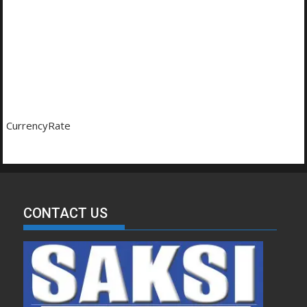
CurrencyRate
CONTACT US