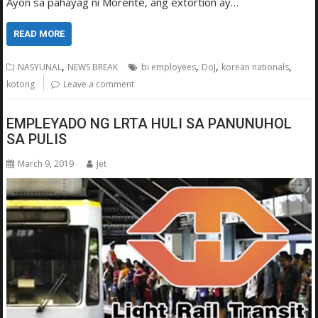
Ayon sa pahayag ni Morente, ang extortion ay…
READ MORE
,
,
,
,
NASYUNAL
NEWS BREAK
bi employees
DoJ
korean nationals
kotong
Leave a comment
EMPLEYADO NG LRTA HULI SA PANUNUHOL
SA PULIS
March 9, 2019
Jet