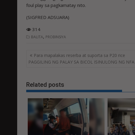
foul play sa pagkamatay nito.
(SIGFRED ADSUARA)
314
,
BALITA
PROBINSIYA
Post
Para mapalakas reserba at suporta sa P20 rice
navigation
PAGGILING NG PALAY SA BICOL ISINULONG NG NFA
Related posts