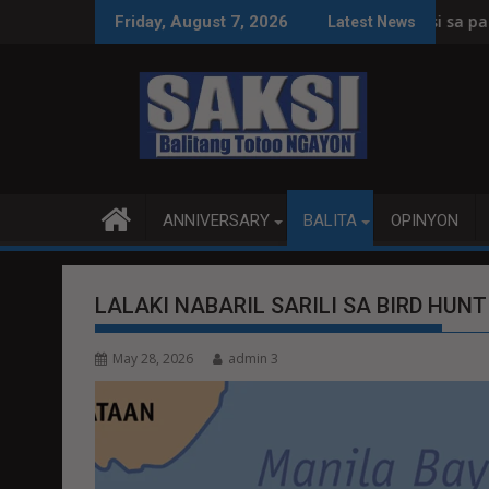
Skip
a koleksyon, tamang paggastos susi sa pag-unlad
PANANAMPALATAYA
Friday, August 7, 2026
Latest News
to
content
ANNIVERSARY
BALITA
OPINYON
LALAKI NABARIL SARILI SA BIRD HUN
May 28, 2026
admin 3