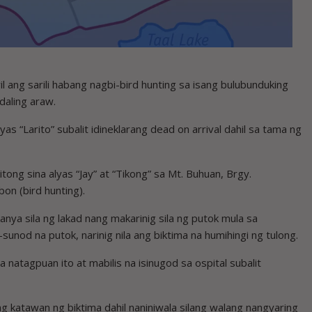
ang sarili habang nagbi-bird hunting sa isang bulubunduking
aling araw.
s “Larito” subalit idineklarang dead on arrival dahil sa tama ng
tong sina alyas “Jay” at “Tikong” sa Mt. Buhuan, Brgy.
on (bird hunting).
ya sila ng lakad nang makarinig sila ng putok mula sa
unod na putok, narinig nila ang biktima na humihingi ng tulong.
 natagpuan ito at mabilis na isinugod sa ospital subalit
g katawan ng biktima dahil naniniwala silang walang nangyaring