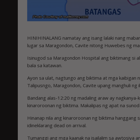
HINIHINALANG namatay ang isang lalaki nang mabaril 
lugar sa Maragondon, Cavite nitong Huwebes ng mad
Isinugod sa Maragondon Hospital ang biktimang si alya
bala sa katawan.
Ayon sa ulat, nagtungo ang biktima at mga kaibigan ni
Talipusngo, Maragondon, Cavite upang manghuli ng ib
Bandang alas-12:20 ng madaling araw ay nagkanya-kan
kinaroroonan ng biktima. Makalipas ng apat na sunod-s
Hinanap nila ang kinaroroonan ng biktima hanggang sa
idineklarang dead on arrival.
Tumanggi ang mga kaanak na isailalim sa awtosiya an