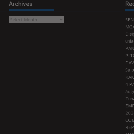
Archives
Re
Archives
SEN
MGA
Disi
unla
PAN
PIT
DAV
Sa 
KAK
4 P
Aug
Tun
EMP
202
COM
REP