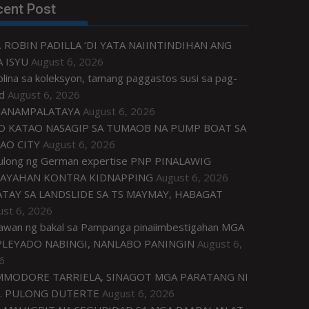
cent Post
. ROBIN PADILLA ‘DI YATA NAIINTINDIHAN ANG
 ISYU
August 6, 2026
plina sa koleksyon, tamang paggastos susi sa pag-
d
August 6, 2026
ANAMPALATAYA
August 6, 2026
O KATAO NASAGIP SA TUMAOB NA PUMP BOAT SA
AO CITY
August 6, 2026
tulong ng German expertise PNP PINALAWIG
AYAHAN KONTRA KIDNAPPING
August 6, 2026
ATAY SA LANDSLIDE SA TS MAYMAY, HABAGAT
ust 6, 2026
awan ng bakal sa Pampanga pinaiimbestigahan MGA
LEYADO NABINGI, NANLABO PANINGIN
August 6,
6
MODORE TARRIELA, SINAGOT MGA PARATANG NI
. PULONG DUTERTE
August 6, 2026