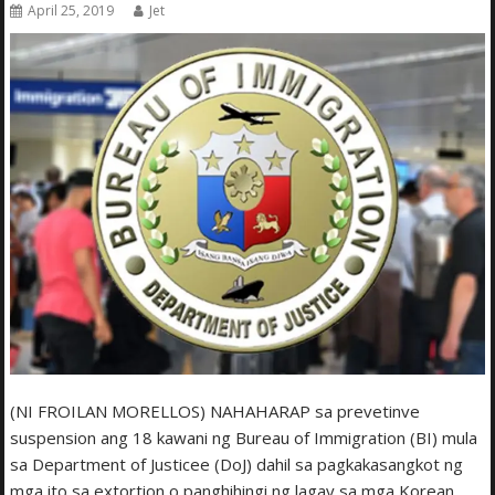
April 25, 2019
Jet
(NI FROILAN MORELLOS) NAHAHARAP sa prevetinve
suspension ang 18 kawani ng Bureau of Immigration (BI) mula
sa Department of Justicee (DoJ) dahil sa pagkakasangkot ng
mga ito sa extortion o panghihingi ng lagay sa mga Korean