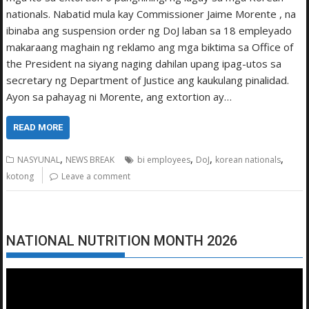
nationals. Nabatid mula kay Commissioner Jaime Morente , na
ibinaba ang suspension order ng DoJ laban sa 18 empleyado
makaraang maghain ng reklamo ang mga biktima sa Office of
the President na siyang naging dahilan upang ipag-utos sa
secretary ng Department of Justice ang kaukulang pinalidad.
Ayon sa pahayag ni Morente, ang extortion ay…
READ MORE
,
,
,
,
NASYUNAL
NEWS BREAK
bi employees
DoJ
korean nationals
kotong
Leave a comment
NATIONAL NUTRITION MONTH 2026
Video
Player