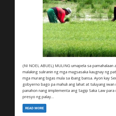
(NI NOEL ABUEL) MULING umapela sa pamahalaan at 
malaking suliranin ng mga magsasaka kaugnay ng pa
mga murang bigas mula sa ibang bansa. Ayon kay Sena
gobyerno bago pa mahuli ang lahat at tuluyang iwan
panahon nang iimplementa ang Sagip Saka Law par
presyo ng palay…
READ MORE