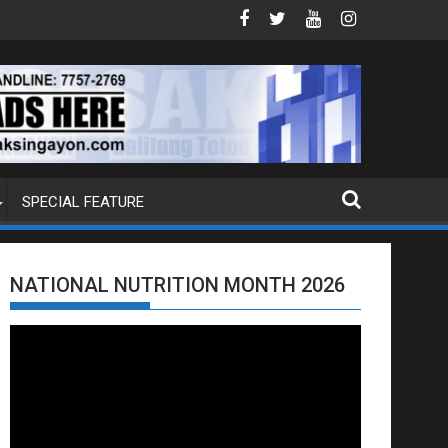
ADITION REQUEST NG U.S. LABAN KAY QUIBOLOY
MAHIGIT P21-M HALAGANG SMUGGLED CIGARETTES, 
SPECIAL FEATURE
NATIONAL NUTRITION MONTH 2026
Video
Player