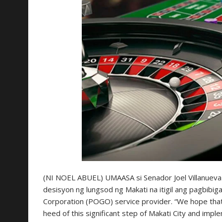
(NI NOEL ABUEL) UMAASA si Senador Joel Villanueva 
desisyon ng lungsod ng Makati na itigil ang pagbibi
Corporation (POGO) service provider. “We hope tha
heed of this significant step of Makati City and imple