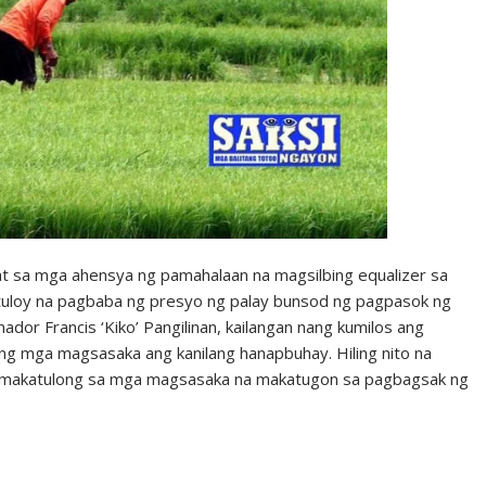
sa mga ahensya ng pamahalaan na magsilbing equalizer sa
tuloy na pagbaba ng presyo ng palay bunsod ng pagpasok ng
dor Francis ‘Kiko’ Pangilinan, kailangan nang kumilos ang
 ng mga magsasaka ang kanilang hanapbuhay. Hiling nito na
a makatulong sa mga magsasaka na makatugon sa pagbagsak ng