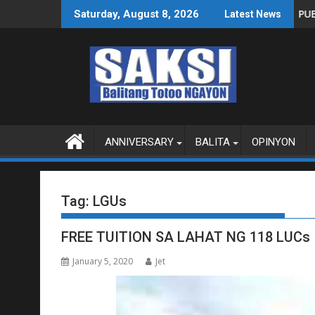
Skip
MAGBITIW
 NA SUSPENDIHIN IMPLEMENTASYON NG RPVARA
PUBLIKO HINIKAYAT NI SPEAKER DY 
Saturday, August 8, 2026
Latest News
to
content
ANNIVERSARY
BALITA
OPINYON
Tag:
LGUs
FREE TUITION SA LAHAT NG 118 LUCs 
January 5, 2020
Jet