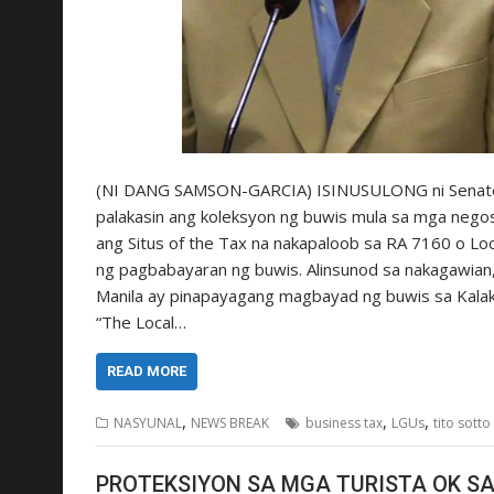
(NI DANG SAMSON-GARCIA) ISINUSULONG ni Senate Pre
palakasin ang koleksyon ng buwis mula sa mga negos
ang Situs of the Tax na nakapaloob sa RA 7160 o Lo
ng pagbabayaran ng buwis. Alinsunod sa nakagawian
Manila ay pinapayagang magbayad ng buwis sa Kalakh
“The Local…
READ MORE
,
,
,
NASYUNAL
NEWS BREAK
business tax
LGUs
tito sotto
PROTEKSIYON SA MGA TURISTA OK S