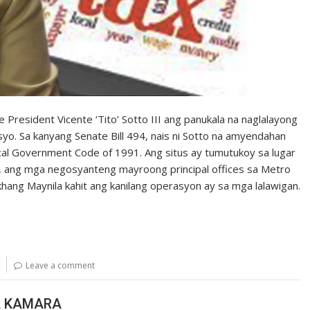
sident Vicente ‘Tito’ Sotto III ang panukala na naglalayong
yo. Sa kanyang Senate Bill 494, nais ni Sotto na amyendahan
cal Government Code of 1991. Ang situs ay tumutukoy sa lugar
, ang mga negosyanteng mayroong principal offices sa Metro
ang Maynila kahit ang kanilang operasyon ay sa mga lalawigan.
Leave a comment
A KAMARA