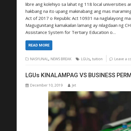
libre ang kolehiyo sa lahat ng 118 local universitie
hakbang na ito upang makinabang ang mas maraming m
Act of 2017 o Republic Act 10931 na naglalayong mag
Magugunitang kamakailan lamang ay nilagdaan ng CH
Assistance System for Tertiary Education o…
READ MORE
,
,
NASYUNAL
NEWS BREAK
LGUs
tuition
Leave a 
LGUs KINALAMPAG VS BUSINESS PER
December 10, 2019
Jet