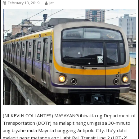
February 13, 2019
Jet
(NI KEVIN COLLANTES) MASAYANG ibinalita ng Department of
Transportation (DOTr) na malapit nang umigsi sa 30-minuto
ang biyahe mula Maynila hanggang Antipolo City. Ito’y dahil
malapit nang matapos ang Light Rail Transit Line 2 (LRT-2)