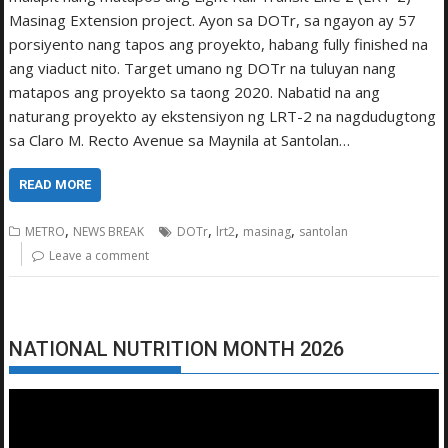
Masinag Extension project. Ayon sa DOTr, sa ngayon ay 57
porsiyento nang tapos ang proyekto, habang fully finished na
ang viaduct nito. Target umano ng DOTr na tuluyan nang
matapos ang proyekto sa taong 2020. Nabatid na ang
naturang proyekto ay ekstensiyon ng LRT-2 na nagdudugtong
sa Claro M. Recto Avenue sa Maynila at Santolan…
READ MORE
,
,
,
,
METRO
NEWS BREAK
DOTr
lrt2
masinag
santolan
Leave a comment
NATIONAL NUTRITION MONTH 2026
Video
Player