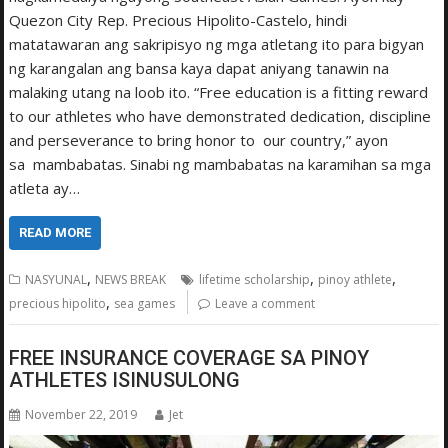
Quezon City Rep. Precious Hipolito-Castelo, hindi
matatawaran ang sakripisyo ng mga atletang ito para bigyan
ng karangalan ang bansa kaya dapat aniyang tanawin na
malaking utang na loob ito. “Free education is a fitting reward
to our athletes who have demonstrated dedication, discipline
and perseverance to bring honor to our country,” ayon
sa mambabatas. Sinabi ng mambabatas na karamihan sa mga
atleta ay…
READ MORE
,
,
,
NASYUNAL
NEWS BREAK
lifetime scholarship
pinoy athlete
,
precious hipolito
sea games
Leave a comment
FREE INSURANCE COVERAGE SA PINOY
ATHLETES ISINUSULONG
November 22, 2019
Jet