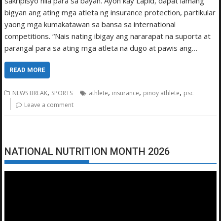
sakripisyo nila para sa bayan. Ayon kay Lapid, dapat lamang
bigyan ang ating mga atleta ng insurance protection, partikular
yaong mga kumakatawan sa bansa sa international
competitions. “Nais nating ibigay ang nararapat na suporta at
parangal para sa ating mga atleta na dugo at pawis ang…
READ MORE
,
,
,
,
NEWS BREAK
SPORTS
athlete
insurance
pinoy athlete
psc
Leave a comment
NATIONAL NUTRITION MONTH 2026
Video
Player