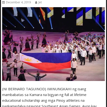
December 4, 2019
Jet
(NI BERNARD TAGUINOD) IMINUNGKAHI ng isang
mambabatas sa Kamara na bigyan ng full at lifetime
educational scholarship ang mga Pinoy athletes na
nagkamedalya ngayong Southeast Asian Games. Ayon kay