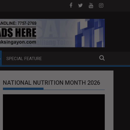
A PUMP BOAT SA DAVAO CITY
Sa tulong ng German expertise PNP PINA
SPECIAL FEATURE
NATIONAL NUTRITION MONTH 2026
Video
Player