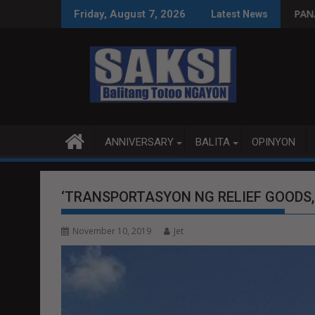
Skip
yon, tamang paggastos susi sa pag-unlad
PANANAMPALATAYA
Friday, August 7, 2026
Latest News
to
content
ANNIVERSARY
BALITA
OPINYON
‘TRANSPORTASYON NG RELIEF GOODS,
November 10, 2019
Jet