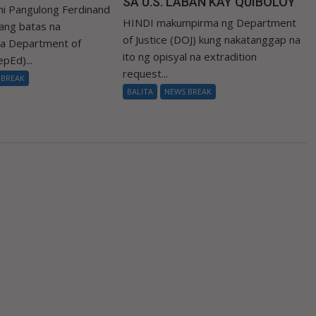
SA U.S. LABAN KAY QUIBOLOY
i Pangulong Ferdinand
HINDI makumpirma ng Department
 ang batas na
of Justice (DOJ) kung nakatanggap na
sa Department of
ito ng opisyal na extradition
pEd)...
request...
 BREAK
BALITA
NEWS BREAK