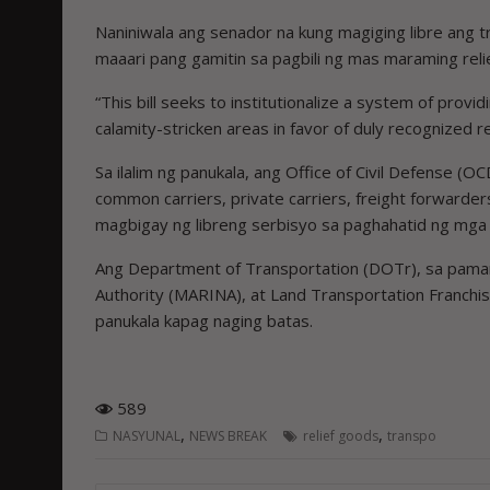
Naniniwala ang senador na kung magiging libre ang 
maaari pang gamitin sa pagbili ng mas maraming reli
“This bill seeks to institutionalize a system of provid
calamity-stricken areas in favor of duly recognized rel
Sa ilalim ng panukala, ang Office of Civil Defense (OC
common carriers, private carriers, freight forwarders
magbigay ng libreng serbisyo sa paghahatid ng mga re
Ang Department of Transportation (DOTr), sa pamama
Authority (MARINA), at Land Transportation Franch
panukala kapag naging batas.
589
,
,
NASYUNAL
NEWS BREAK
relief goods
transpo