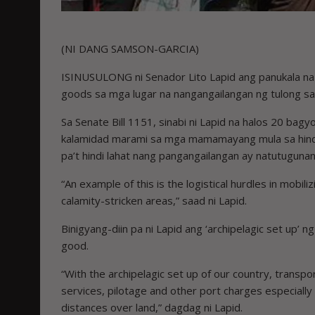
(NI DANG SAMSON-GARCIA)
ISINUSULONG ni Senador Lito Lapid ang panukala na 
goods sa mga lugar na nangangailangan ng tulong sa
Sa Senate Bill 1151, sinabi ni Lapid na halos 20 bagy
kalamidad marami sa mga mamamayang mula sa hindi 
pa’t hindi lahat nang pangangailangan ay natutuguna
“An example of this is the logistical hurdles in mobili
calamity-stricken areas,” saad ni Lapid.
Binigyang-diin pa ni Lapid ang ‘archipelagic set up’
good.
“With the archipelagic set up of our country, transpor
services, pilotage and other port charges especially if
distances over land,” dagdag ni Lapid.