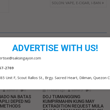
SOLON: VAPE, E-CIGAR, I-BAN
ADVERTISE WITH US!
ertise@saksingayon.com
57-2769
85 Unit F, Scout Rallos St., Brgy. Sacred Heart, Diliman, Quezon C
o
admin 3
0
11 hours ago
admin 3
0
MADO NA BATAS
DOJ TUMANGGING
PILI DEPED NG
KUMPIRMAHIN KUNG MAY
 METHODS
EXTRADITION REQUEST MULA