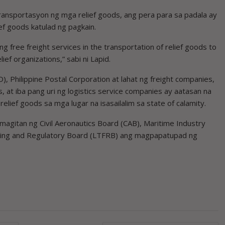
transportasyon ng mga relief goods, ang pera para sa padala ay
ef goods katulad ng pagkain.
ing free freight services in the transportation of relief goods to
ief organizations,” sabi ni Lapid.
D), Philippine Postal Corporation at lahat ng freight companies,
, at iba pang uri ng logistics service companies ay aatasan na
lief goods sa mga lugar na isasailalim sa state of calamity.
gitan ng Civil Aeronautics Board (CAB), Maritime Industry
ising and Regulatory Board (LTFRB) ang magpapatupad ng