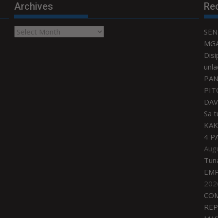
Archives
Re
Archives
SEN
MGA
Disi
unla
PAN
PIT
DAV
Sa 
KAK
4 P
Aug
Tun
EMP
202
COM
REP