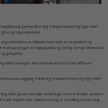
naglalayong gawing libre ang transportasyon ng mga relief
 gitna ng mga kalamidad.
o ang nananalasa sa Pilipinas taun-taon at sa panahon ng
tinamaang lugar ay nagpapadala ng tulong sa mga biktima lalo
n ng gobyerno.
zing relief packages and material aid across the different
 ng bansa kaya nagiging mahal ang transportasyon ng mga relief
ting relief goods normally entail huge costs in freight, arrastre
 it will require inter-island crossing or travelling across long