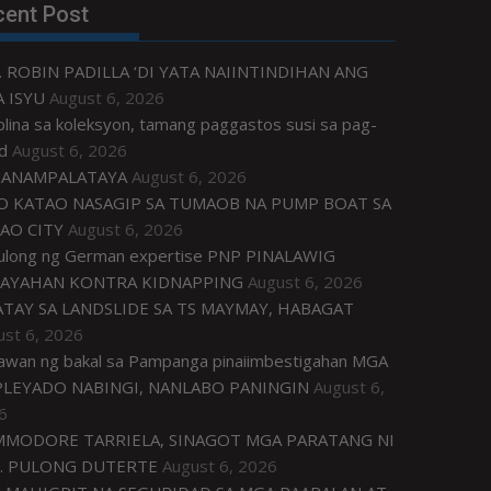
cent Post
. ROBIN PADILLA ‘DI YATA NAIINTINDIHAN ANG
 ISYU
August 6, 2026
plina sa koleksyon, tamang paggastos susi sa pag-
d
August 6, 2026
ANAMPALATAYA
August 6, 2026
O KATAO NASAGIP SA TUMAOB NA PUMP BOAT SA
AO CITY
August 6, 2026
tulong ng German expertise PNP PINALAWIG
AYAHAN KONTRA KIDNAPPING
August 6, 2026
ATAY SA LANDSLIDE SA TS MAYMAY, HABAGAT
ust 6, 2026
awan ng bakal sa Pampanga pinaiimbestigahan MGA
LEYADO NABINGI, NANLABO PANINGIN
August 6,
6
MODORE TARRIELA, SINAGOT MGA PARATANG NI
. PULONG DUTERTE
August 6, 2026