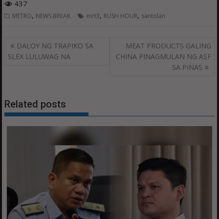
437
,
,
,
METRO
NEWS BREAK
mrt3
RUSH HOUR
santolan
Post
DALOY NG TRAPIKO SA
MEAT PRODUCTS GALING
navigation
SLEX LULUWAG NA
CHINA PINAGMULAN NG ASF
SA PINAS
Related posts