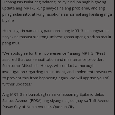
Habang isinusulat ang balitang ito ay hindi pa nagbibigay ng
update ang MRT-3 kung naayos na ang problema, ano ang
pinagmulan nito, at kung nabalik na sa normal ang kanilang mga
biyahe.
Humihingi rin naman ng paumanhin ang MRT-3 sa nangyari at
tiniyak na masusi nila itong iimbestigahan upang hindi na maulit
pang muli.
“We apologize for the inconvenience,” anang MRT-3. “Rest
assured that our rehabilitation and maintenance provider,
Sumitomo-Mitsubishi Heavy, will conduct a thorough
investigation regarding this incident, and implement measures
to prevent this from happening again. We will apprise you of
further updates.”
Ang MRT-3 na bumabagtas sa kahabaan ng Epifanio delos
Santos Avenue (EDSA) ang siyang nag-uugnay sa Taft Avenue,
Pasay City at North Avenue, Quezon City.