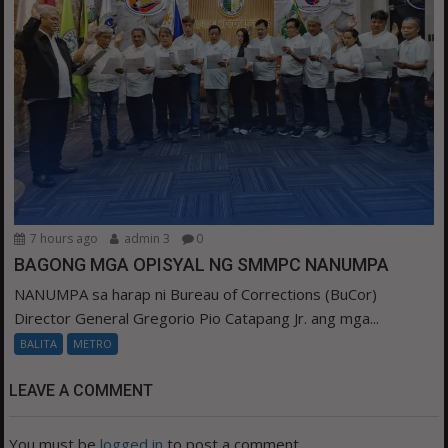
7 hours ago
admin 3
0
BAGONG MGA OPISYAL NG SMMPC NANUMPA
NANUMPA sa harap ni Bureau of Corrections (BuCor)
Director General Gregorio Pio Catapang Jr. ang mga...
BALITA
METRO
LEAVE A COMMENT
You must be
logged in
to post a comment.