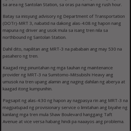
sa area ng Santolan Station, sa oras pa naman ng rush hour.
Batay sa inisyung advisory ng Department of Transportation
(DOTr)-MRT 3, nabatid na dakong alas-4:08 ng hapon nang
mapuna ng driver ang usok mula sa isang tren nila sa
northbound ng Santolan Station.
Dahil dito, napilitan ang MRT-3 na pababain ang may 530 na
pasahero ng tren.
Kaagad ring pinuntahan ng mga tauhan ng maintenance
provider ng MRT-3 na Sumitomo-Mitsubishi Heavy ang
umusok na tren upang alamin ang naging dahilan ng aberya at
kaagad itong kumpunihin.
Pagsapit ng alas-4:30 ng hapon ay nagpasya rin ang MRT-3 na
magpatupad ng provisionary service o limitahan ang biyahe ng
kanilang mga tren mula Shaw Boulevard hanggang Taft
Avenue at vice versa habang hindi pa naaayos ang problema.