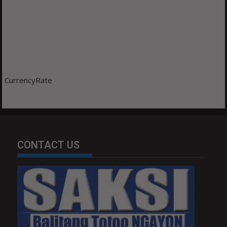
CurrencyRate
CONTACT US