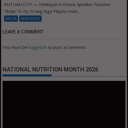
BUTUAN CITY — Hinikayat ni House Speaker Faustino
“Bojie” G. Dy III ang mga Pilipino mula...
BALITA
NEWS BREAK
LEAVE A COMMENT
You must be
logged in
to post a comment.
NATIONAL NUTRITION MONTH 2026
Video
Player