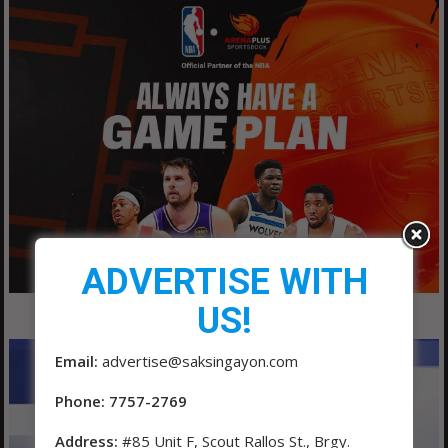
ADVERTISE WITH
US!
Email:
advertise@saksingayon.com
Phone: 7757-2769
Address:
#85 Unit F, Scout Rallos St., Brgy.