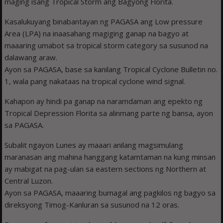
maging isang Tropical Storm ang Bagyong Florita.
Kasalukuyang binabantayan ng PAGASA ang Low pressure
Area (LPA) na inaasahang magiging ganap na bagyo at
maaaring umabot sa tropical storm category sa susunod na
dalawang araw.
Ayon sa PAGASA, base sa kanilang Tropical Cyclone Bulletin no.
1, wala pang nakataas na tropical cyclone wind signal.
Kahapon ay hindi pa ganap na naramdaman ang epekto ng
Tropical Depression Florita sa alinmang parte ng bansa, ayon
sa PAGASA.
Subalit ngayon Lunes ay maaari anilang magsimulang
maranasan ang mahina hanggang katamtaman na kung minsan
ay mabigat na pag-ulan sa eastern sections ng Northern at
Central Luzon.
Ayon sa PAGASA, maaaring bumagal ang pagkilos ng bagyo sa
direksyong Timog-Kanluran sa susunod na 12 oras.