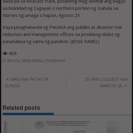
Base pa sa forecast track, posibleng mag-landfall ang bagyo
sa bisinidad ng Cagayan o northern portion ng Isabela sa
Martes ng umaga o hapon, Agosto 23.
Kaya pinaghahanda ng PAGASA ang publiko at disaster risk
reduction and management offices sa posibleng idulot ng
pananalasa ng sama ng panahon. (JESSE KABEL)
409
,
,
BALITA
NEWS BREAK
PROBINSIYA
Post
MAG-INA PATAY SA
DI YAN LULUSOT KAY
navigation
SUNOG
MARCOS JR.
Related posts