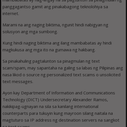
­panggagantso gamit ang pinakabagong teknolohiya sa
internet.
Marami na ang naging biktima, ngunit hindi nabigyan ng
solusyon ang mga sumbong.
Kung hindi naging biktima ang ilang mambabatas ay hindi
magkukusa ang mga ito na gumawa ng hakbang.
Sa pinakahuling pagtalunton sa pinagmulan ng text
scam/spam, may sapantaha na galing sa labas ng Pilipinas ang
nasa likod o source ng personalized text scams o ­unsolicited
text messages.
Ayon kay Department of Information and Communications
Technology (DICT) Undersecretary Alexander Ramos,
nakikipag-ugnayan na sila sa kanilang international
counterparts para tukuyin kung mayroon silang naitala na
magtuturo sa IP address ng destination servers na sangkot
sa text scams.