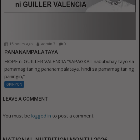
15 hours ago
admin 3
0
PANANAMPALATAYA
HOPE ni GUILLER VALENCIA “SAPAGKAT nabubuhay tayo sa
pamamagitan ng pananampalataya, hindi sa pamamagitan ng
paningin,”...
OPINYON
LEAVE A COMMENT
You must be
logged in
to post a comment.