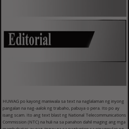
HUWAG po kayong maniwala sa text na naglalaman ng inyong
pangalan na nag-aalok ng trabaho, pabuya o pera. Ito po ay
isang scam. Ito ang text blast ng National Telecommunications
Commission (NTC) na huli na sa panahon dahil maging ang mga
mambabatas ay nag-iingay na sa pagtunton sa pinagmulan ng