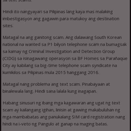
Hindi ito nangyayari sa Pilipinas lang kaya mas malaking
imbestigasyon ang gagawin para matukoy ang destination
sites.
Matagal na ang ganitong scam. Ang dalawang South Korean
national na wanted sa P1 bilyon telephone scam na bumagsak
sa kamay ng Criminal Investigation and Detection Group
(CIDG) sa isinagawang operasyon sa BF Homes sa Parañaque
City ay kabilang sa big-time telephone scam syndicate na
kumikilos sa Pilipinas mula 2015 hanggang 2016.
Matagal nang problema ang text scam. Pinabayaan at
binalewala lang. Hindi sana lalala kung inagapan.
Habang sinusuri ng ibang mga kagawaran ang ugat ng text
scam ay kailangang igihan, linisin at gawing makabuluhan ng
mga mambabatas ang panukalang SIM card ­registration nang
hindi na i-veto ng Pangulo at ganap na maging batas.