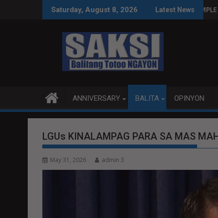
Skip
PINAS SA WPS O MAGBITIW
IT SA KONGRESO NA SUSPENDIHIN IMPLEMENTASYON NG RPVAR
PUBLIKO HINIKAYAT 
Saturday, August 8, 2026
Latest News
to
content
ANNIVERSARY
BALITA
OPINYON
LGUs KINALAMPAG PARA SA MAS MAH
May 31, 2026
admin 3