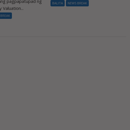
 ang pagpapatupad ng
BALITA
NEWS BREAK
 Valuation...
 BREAK