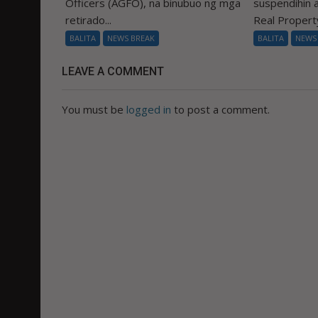
Officers (AGFO), na binubuo ng mga
suspendihin
retirado...
Real Property
BALITA
NEWS BREAK
BALITA
NEWS
LEAVE A COMMENT
You must be
logged in
to post a comment.