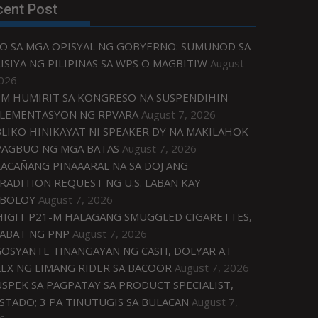
cent Post
O SA MGA OPISYAL NG GOBYERNO: SUMUNOD SA
ISIYA NG PILIPINAS SA WPS O MAGBITIW
August
2026
M HUMIRIT SA KONGRESO NA SUSPENDIHIN
LEMENTASYON NG RPVARA
August 7, 2026
LIKO HINIKAYAT NI SPEAKER DY NA MAKILAHOK
PAGBUO NG MGA BATAS
August 7, 2026
ACAÑANG PINAAARAL NA SA DOJ ANG
RADITION REQUEST NG U.S. LABAN KAY
IBOLOY
August 7, 2026
IGIT P21-M HALAGANG SMUGGLED CIGARETTES,
ABAT NG PNP
August 7, 2026
OSYANTE TINANGAYAN NG CASH, DOLYAR AT
EX NG LIMANG RIDER SA BACOOR
August 7, 2026
USPEK SA PAGPATAY SA PRODUCT SPECIALIST,
STADO; 3 PA TINUTUGIS SA BULACAN
August 7,