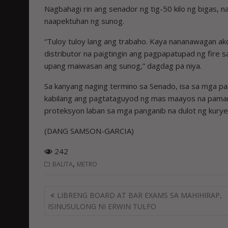
Nagbahagi rin ang senador ng tig-50 kilo ng bigas,
naapektuhan ng sunog.
“Tuloy tuloy lang ang trabaho. Kaya nananawagan ak
distributor na paigtingin ang pagpapatupad ng fire s
upang maiwasan ang sunog,” dagdag pa niya.
Sa kanyang naging termino sa Senado, isa sa mga pan
kabilang ang pagtataguyod ng mas maayos na pamant
proteksyon laban sa mga panganib na dulot ng kurye
(DANG SAMSON-GARCIA)
242
,
BALITA
METRO
Post
LIBRENG BOARD AT BAR EXAMS SA MAHIHIRAP,
navigation
ISINUSULONG NI ERWIN TULFO