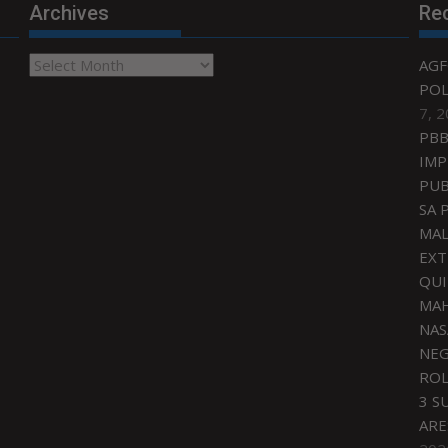
Archives
Re
Archives
AGF
POL
7, 
PBB
IMP
PUB
SA 
MAL
EXT
QU
MAH
NAS
NEG
ROL
3 S
ARE