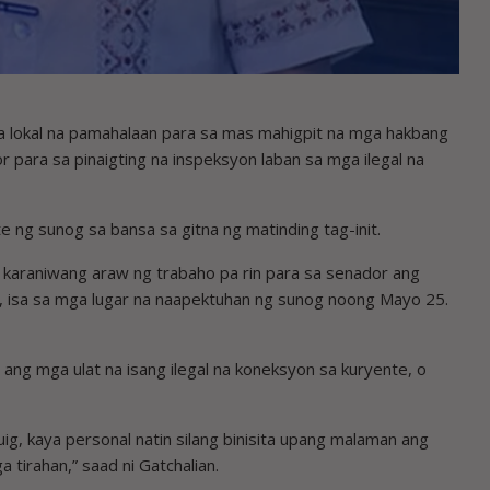
 lokal na pamahalaan para sa mas mahigpit na mga hakbang
 para sa pinaigting na inspeksyon laban sa mga ilegal na
ng sunog sa bansa sa gitna ng matinding tag-init.
ng karaniwang araw ng trabaho pa rin para sa senador ang
ig, isa sa mga lugar na naapektuhan ng sunog noong Mayo 25.
ang mga ulat na isang ilegal na koneksyon sa kuryente, o
ig, kaya personal natin silang binisita upang malaman ang
tirahan,” saad ni Gatchalian.