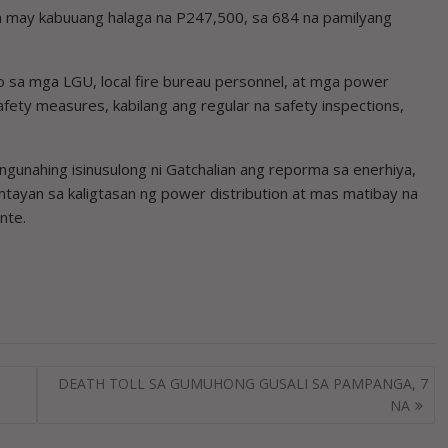
 na may kabuuang halaga na P247,500, sa 684 na pamilyang
o sa mga LGU, local fire bureau personnel, at mga power
afety measures, kabilang ang regular na safety inspections,
gunahing isinusulong ni Gatchalian ang reporma sa enerhiya,
ayan sa kaligtasan ng power distribution at mas matibay na
nte.
DEATH TOLL SA GUMUHONG GUSALI SA PAMPANGA, 7
NA