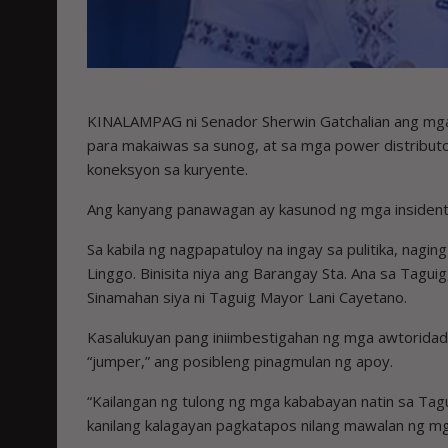
KINALAMPAG ni Senador Sherwin Gatchalian ang mga
para makaiwas sa sunog, at sa mga power distributor
koneksyon sa kuryente.
Ang kanyang panawagan ay kasunod ng mga insidente 
Sa kabila ng nagpapatuloy na ingay sa pulitika, nagi
Linggo. Binisita niya ang Barangay Sta. Ana sa Tagu
Sinamahan siya ni Taguig Mayor Lani Cayetano.
Kasalukuyan pang iniimbestigahan ng mga awtoridad 
“jumper,” ang posibleng pinagmulan ng apoy.
“Kailangan ng tulong ng mga kababayan natin sa Tagu
kanilang kalagayan pagkatapos nilang mawalan ng mga 