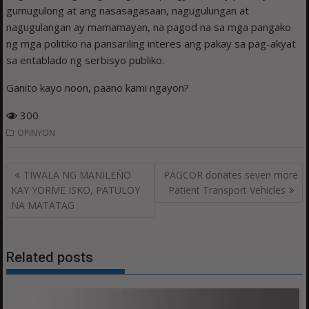
gumugulong at ang nasasagasaan, nagugulungan at
nagugulangan ay mamamayan, na pagod na sa mga pangako
ng mga politiko na pansariling interes ang pakay sa pag-akyat
sa entablado ng serbisyo publiko.
Ganito kayo noon, paano kami ngayon?
300
OPINYON
Post
TIWALA NG MANILEÑO
PAGCOR donates seven more
navigation
KAY YORME ISKO, PATULOY
Patient Transport Vehicles
NA MATATAG
Related posts