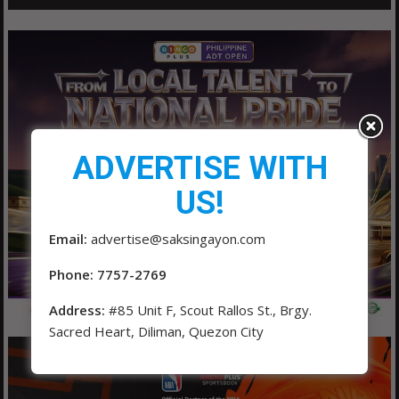
ADVERTISE WITH
US!
Email:
advertise@saksingayon.com
Phone: 7757-2769
Address:
#85 Unit F, Scout Rallos St., Brgy.
Sacred Heart, Diliman, Quezon City