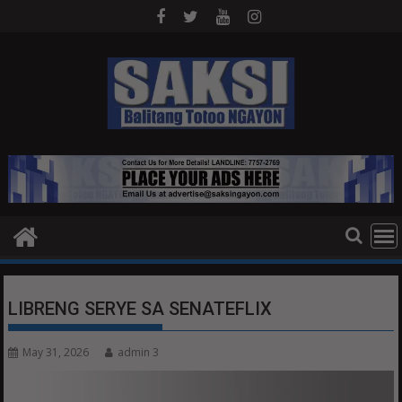
Skip
to
content
LIBRENG SERYE SA SENATEFLIX
May 31, 2026
admin 3