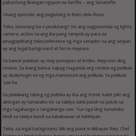
paboritong libangan ngayon na Netflix – ang Senateflix.
Unang episode: ang paglutang ni Bato dela Rosa.
Teka, lumutang ba o pinalutang? Ito ang nagpasimula ng lights,
camera, action na ang iba pang tampok ay para sa
pinagpipilitang teleconference ng mga senador na ang sequel
ay ang legal background at force majeure.
Sa bawat palabas ay may pumupuri at kritiko. Mayroon ding
review. Sa ibang bansa, kapag maganda ang review ng pelikula
ay dudumugin na ng mga manonood ang pelikula. Sa pelikula
‘yan ha.
Sa pinilakang tabing ng pulitika ay iba ang trend. Kahit pilit ang
aktingan ay tumatabo ito sa takilya dahil patok na patok sa
mga tagahanga o tangahanga raw. ‘Yun nga lang tumatabo
hindi sa takilya kundi sa kababawan at kahihiyan.
Teka, sa legal background, klik ang puna ni Akbayan Rep. Chel
Diokno na hindi kahanga-hanga ang legal background kung ito