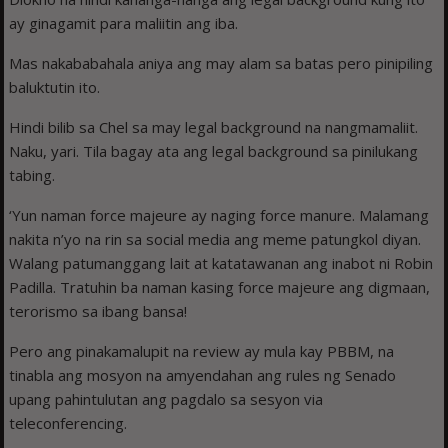
ay ginagamit para maliitin ang iba.
Mas nakababahala aniya ang may alam sa batas pero pinipiling
baluktutin ito.
Hindi bilib sa Chel sa may legal background na nangmamaliit.
Naku, yari. Tila bagay ata ang legal background sa pinilukang
tabing.
‘Yun naman force majeure ay naging force manure. Malamang
nakita n’yo na rin sa social media ang meme patungkol diyan.
Walang patumanggang lait at katatawanan ang inabot ni Robin
Padilla. Tratuhin ba naman kasing force majeure ang digmaan,
terorismo sa ibang bansa!
Pero ang pinakamalupit na review ay mula kay PBBM, na
tinabla ang mosyon na amyendahan ang rules ng Senado
upang pahintulutan ang pagdalo sa sesyon via
teleconferencing.