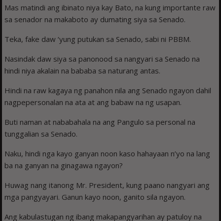
Mas matindi ang ibinato niya kay Bato, na kung importante raw
sa senador na makaboto ay dumating siya sa Senado.
Teka, fake daw ‘yung putukan sa Senado, sabi ni PBBM.
Nasindak daw siya sa panonood sa nangyari sa Senado na
hindi niya akalain na bababa sa naturang antas.
Hindi na raw kagaya ng panahon nila ang Senado ngayon dahil
nagpepersonalan na ata at ang babaw na ng usapan.
Buti naman at nababahala na ang Pangulo sa personal na
tunggalian sa Senado.
Naku, hindi nga kayo ganyan noon kaso hahayaan n’yo na lang
ba na ganyan na ginagawa ngayon?
Huwag nang itanong Mr. President, kung paano nangyari ang
mga pangyayari. Ganun kayo noon, ganito sila ngayon.
Ang kabulastugan ng ibang makapangyarihan ay patuloy na