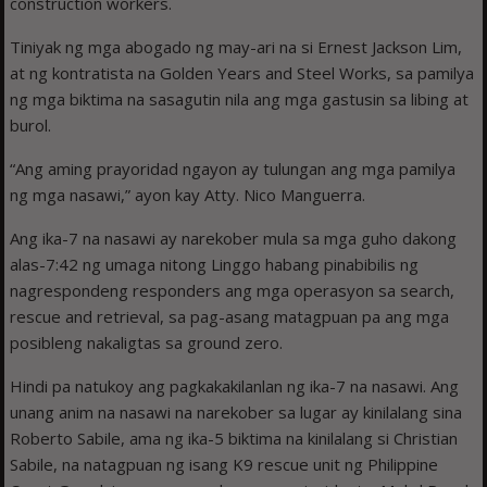
construction workers.
Tiniyak ng mga abogado ng may-ari na si Ernest Jackson Lim,
at ng kontratista na Golden Years and Steel Works, sa pamilya
ng mga biktima na sasagutin nila ang mga gastusin sa libing at
burol.
“Ang aming prayoridad ngayon ay tulungan ang mga pamilya
ng mga nasawi,” ayon kay Atty. Nico Manguerra.
Ang ika-7 na nasawi ay narekober mula sa mga guho dakong
alas-7:42 ng umaga nitong Linggo habang pinabibilis ng
nagrespondeng responders ang mga operasyon sa search,
rescue and retrieval, sa pag-asang matagpuan pa ang mga
posibleng nakaligtas sa ground zero.
Hindi pa natukoy ang pagkakakilanlan ng ika-7 na nasawi. Ang
unang anim na nasawi na narekober sa lugar ay kinilalang sina
Roberto Sabile, ama ng ika-5 biktima na kinilalang si Christian
Sabile, na natagpuan ng isang K9 rescue unit ng Philippine