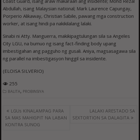
Coast Guard, isang araw makaraan ang insidente; Mohd Rezal
Abdullah, isang Malaysian national; Mark Laurence Capungay,
Porperio Alikaway, Christian Sabile, pawang mga construction
worker, at isang hindi pa nakikilalang lalaki.
Sinabi ni Atty. Manguerra, makikipagtulungan sila sa Angeles
City LGU, na bumuo ng isang fact-finding body upang
imbestigahan ang pagguho ng gusali. Aniya, magsasagawa sila
ng parallel na imbestigasyon hinggil sa insidente.
(ELOISA SILVERIO)
255
,
BALITA
PROBINSIYA
Post
LGUs KINALAMPAG PARA
LALAKI ARESTADO SA
navigation
SA MAS MAHIGPIT NA LABAN
SEXTORTION SA DALAGITA
KONTRA SUNOG