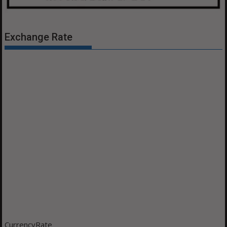
Exchange Rate
CurrencyRate