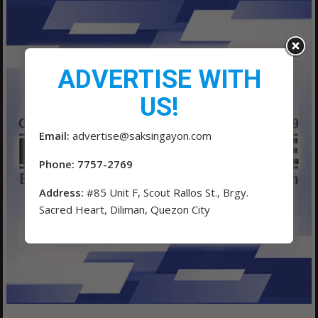
ADVERTISE WITH
US!
Email:
advertise@saksingayon.com
Phone: 7757-2769
Address:
#85 Unit F, Scout Rallos St., Brgy.
Sacred Heart, Diliman, Quezon City