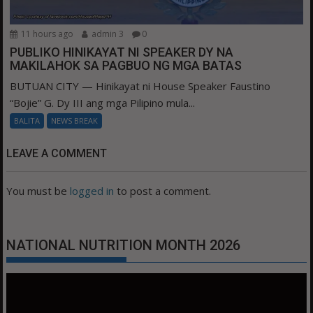
11 hours ago
admin 3
0
PUBLIKO HINIKAYAT NI SPEAKER DY NA
MAKILAHOK SA PAGBUO NG MGA BATAS
BUTUAN CITY — Hinikayat ni House Speaker Faustino
“Bojie” G. Dy III ang mga Pilipino mula...
BALITA
NEWS BREAK
LEAVE A COMMENT
You must be
logged in
to post a comment.
NATIONAL NUTRITION MONTH 2026
Video
Player