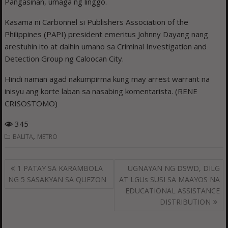
Pangasinan, umaga ng linggo.
Kasama ni Carbonnel si Publishers Association of the
Philippines (PAPI) president emeritus Johnny Dayang nang
arestuhin ito at dalhin umano sa Criminal Investigation and
Detection Group ng Caloocan City.
Hindi naman agad nakumpirma kung may arrest warrant na
inisyu ang korte laban sa nasabing komentarista. (RENE
CRISOSTOMO)
345
,
BALITA
METRO
Post
1 PATAY SA KARAMBOLA
UGNAYAN NG DSWD, DILG
navigation
NG 5 SASAKYAN SA QUEZON
AT LGUs SUSI SA MAAYOS NA
EDUCATIONAL ASSISTANCE
DISTRIBUTION