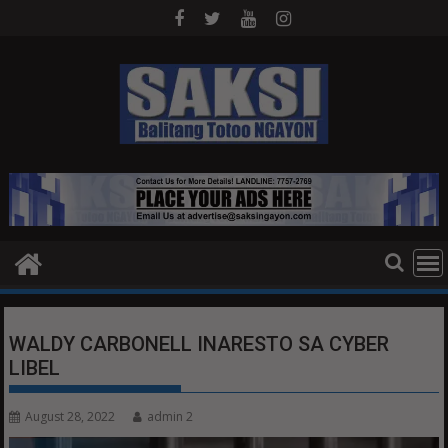
Skip
to
content
WALDY CARBONELL INARESTO SA CYBER
LIBEL
August 28, 2022
admin 2