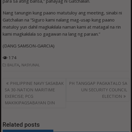
para sa ating bansa,” pahayag ni Gatchalian.
Nang tanungin kung paano matutuloy ang meeting, sinabi ni
Gatchalian na “Siguro kami nalang mag-usap kung paano
matuloy yun dahil magkakilala naman kami at matagal na rin
kami magkakilala so gagawan na lang ng paraan.”
(DANG SAMSON-GARCIA)
174
,
BALITA
NASYUNAL
Post
PHILIPPINE NAVY SASABAK
PH TANGGAP PAGKATALO SA
navigation
SA 30-NATION MARITIME
UN SECURITY COUNCIL
EXERCISE; PCG
ELECTION
MAKIKIPAGSABAYAN DIN
Related posts