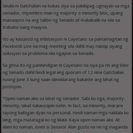
Sinabi ni Gatchalian na bukas siya sa pakikipag-ugnayan sa mga
senador, miyembro man ng majority o minority bloc, upang
maisaayos na ang takbo ng Senado at makabalik na sila sa
trabaho nang maayos.
Ito ay kasunod ng imbitasyon ni Cayetano sa pamamagitan ng
Facebook Live na mag-meeting sila dahil may naiisip siyang
solusyon sa problema nila ngayon sa Senado.
Sa gitna ito ng paninindigan ni Cayetano na siya pa rin ang lider
ng Senado dahil hindi legal ang quorum of 12 nina Gatchalian
noong June 3 kung saan idineklarang bakante ang lahat ng
posisyon.
“Open naman ako sa lahat ng senador. Sabi ko nga, majority-
minority, lahat kakausapin natin. In fact, sa minority, marami
tayong kaibigan dyan na personal. Hindi naman mga nakilala ko
lang, mga matatagal ko ng kilala. Kaya open naman ako. At
alam ko naman, even si Senator Alan gusto na rin ng maganda