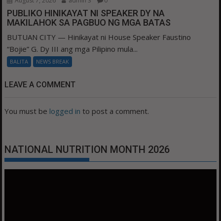
August 7, 2026
admin 3
0
PUBLIKO HINIKAYAT NI SPEAKER DY NA
MAKILAHOK SA PAGBUO NG MGA BATAS
BUTUAN CITY — Hinikayat ni House Speaker Faustino
“Bojie” G. Dy III ang mga Pilipino mula...
BALITA
NEWS BREAK
LEAVE A COMMENT
You must be
logged in
to post a comment.
NATIONAL NUTRITION MONTH 2026
Video
Player