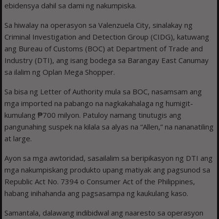
ebidensya dahil sa dami ng nakumpiska.
Sa hiwalay na operasyon sa Valenzuela City, sinalakay ng
Criminal Investigation and Detection Group (CIDG), katuwang
ang Bureau of Customs (BOC) at Department of Trade and
Industry (DTI), ang isang bodega sa Barangay East Canumay
sa ilalim ng Oplan Mega Shopper.
Sa bisa ng Letter of Authority mula sa BOC, nasamsam ang
mga imported na pabango na nagkakahalaga ng humigit-
kumulang ₱700 milyon. Patuloy namang tinutugis ang
pangunahing suspek na kilala sa alyas na “Allen,” na nananatiling
at large.
Ayon sa mga awtoridad, sasailalim sa beripikasyon ng DTI ang
mga nakumpiskang produkto upang matiyak ang pagsunod sa
Republic Act No. 7394 o Consumer Act of the Philippines,
habang inihahanda ang pagsasampa ng kaukulang kaso.
Samantala, dalawang indibidwal ang naaresto sa operasyon