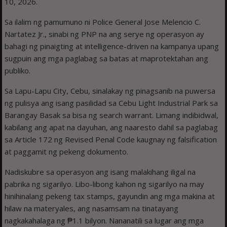
10, 2026.
Sa ilalim ng pamumuno ni Police General Jose Melencio C.
Nartatez Jr., sinabi ng PNP na ang serye ng operasyon ay
bahagi ng pinaigting at intelligence-driven na kampanya upang
sugpuin ang mga paglabag sa batas at maprotektahan ang
publiko.
Sa Lapu-Lapu City, Cebu, sinalakay ng pinagsanib na puwersa
ng pulisya ang isang pasilidad sa Cebu Light Industrial Park sa
Barangay Basak sa bisa ng search warrant. Limang indibidwal,
kabilang ang apat na dayuhan, ang naaresto dahil sa paglabag
sa Article 172 ng Revised Penal Code kaugnay ng falsification
at paggamit ng pekeng dokumento.
Nadiskubre sa operasyon ang isang malakihang iligal na
pabrika ng sigarilyo. Libo-libong kahon ng sigarilyo na may
hinihinalang pekeng tax stamps, gayundin ang mga makina at
hilaw na materyales, ang nasamsam na tinatayang
nagkakahalaga ng ₱1.1 bilyon. Nananatili sa lugar ang mga