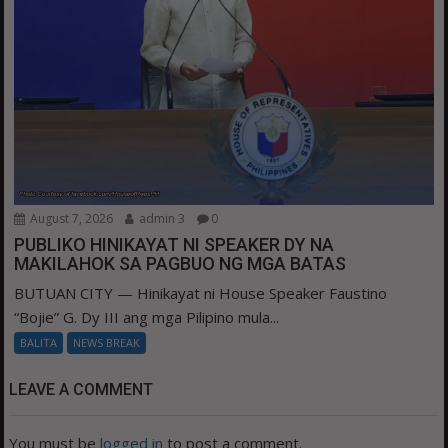
August 7, 2026
admin 3
0
PUBLIKO HINIKAYAT NI SPEAKER DY NA
MAKILAHOK SA PAGBUO NG MGA BATAS
BUTUAN CITY — Hinikayat ni House Speaker Faustino
“Bojie” G. Dy III ang mga Pilipino mula...
BALITA
NEWS BREAK
LEAVE A COMMENT
You must be
logged in
to post a comment.