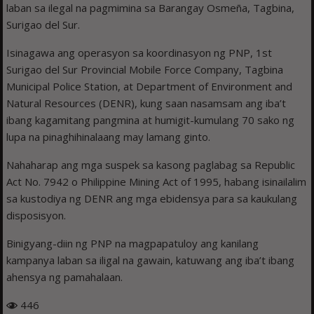
laban sa ilegal na pagmimina sa Barangay Osmeña, Tagbina,
Surigao del Sur.
Isinagawa ang operasyon sa koordinasyon ng PNP, 1st
Surigao del Sur Provincial Mobile Force Company, Tagbina
Municipal Police Station, at Department of Environment and
Natural Resources (DENR), kung saan nasamsam ang iba’t
ibang kagamitang pangmina at humigit-kumulang 70 sako ng
lupa na pinaghihinalaang may lamang ginto.
Nahaharap ang mga suspek sa kasong paglabag sa Republic
Act No. 7942 o Philippine Mining Act of 1995, habang isinailalim
sa kustodiya ng DENR ang mga ebidensya para sa kaukulang
disposisyon.
Binigyang-diin ng PNP na magpapatuloy ang kanilang
kampanya laban sa iligal na gawain, katuwang ang iba’t ibang
ahensya ng pamahalaan.
446