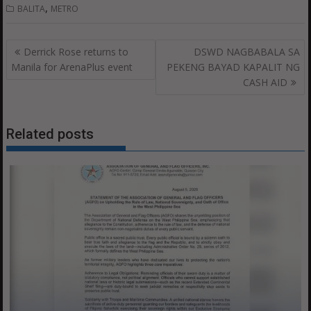
,
BALITA
METRO
Post
Derrick Rose returns to
DSWD NAGBABALA SA
navigation
Manila for ArenaPlus event
PEKENG BAYAD KAPALIT NG
CASH AID
Related posts