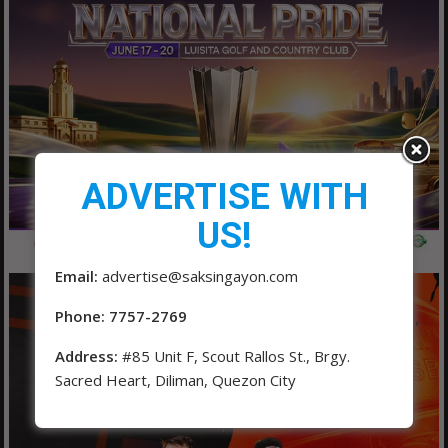
ADVERTISE WITH
US!
Email:
advertise@saksingayon.com
Phone: 7757-2769
Address:
#85 Unit F, Scout Rallos St., Brgy.
Sacred Heart, Diliman, Quezon City