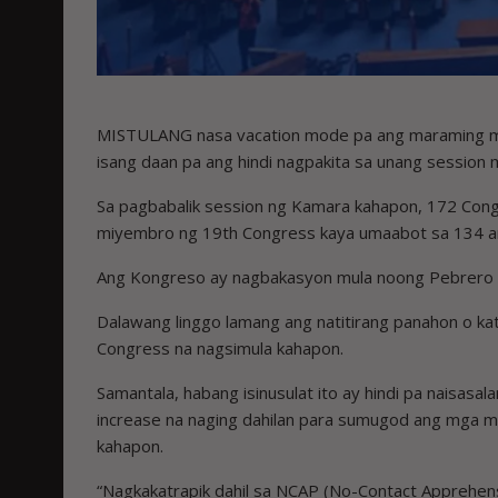
MISTULANG nasa vacation mode pa ang maraming m
isang daan pa ang hindi nagpakita sa unang session 
Sa pagbabalik session ng Kamara kahapon, 172 Cong
miyembro ng 19th Congress kaya umaabot sa 134 ang
Ang Kongreso ay nagbakasyon mula noong Pebrero 6
Dalawang linggo lamang ang natitirang panahon o ka
Congress na nagsimula kahapon.
Samantala, habang isinusulat ito ay hindi pa naisasal
increase na naging dahilan para sumugod ang mga 
kahapon.
“Nagkakatrapik dahil sa NCAP (No-Contact Apprehens