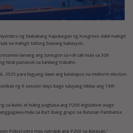
iyembro ng Mababang Kapulungan ng Kongreso dahil mahigit
mula sa mahigit tatlong buwang bakasyon.
ressmen lamang ang tumugon sa roll call mula sa 306
 hindi pumasok sa kanilang trabaho.
, 2025 para bigyang daan ang katatapos na midterm election.
tumbas ng 6 session days bago tuluyang itiklop ang 19th
ang sa ikatlo at huling pagbasa ang P200 legislative wage
manggagawa mula sa iba’t ibang grupo sa Batasan Pambansa
ion Policy) pero mas natrapik ang P200 sa Batasan,”