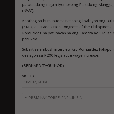
patutsada ng mga miyembro ng Partido ng Manggaga
(NWC).
Kabilang sa bumubuo sa nasabing koalisyon ang Buk
(KMU) at Trade Union Congress of the Philippines 
Romualdez na patunayan na ang Kamara ay “House o
panukala.
Subalit sa ambush interview kay Romualdez kahapon, 
desisyon sa P200 legislative wage increase.
(BERNARD TAGUINOD)
213
,
BALITA
METRO
Post
PBBM KAY TORRE: PNP LINISIN
navigation