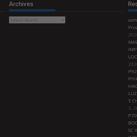
Archives
Re
Archives
usmi
Proa
202
MAS
IMP
LOC
202
P92
PIY
HAG
LU
5 C
5, 
P70
BO
SC 