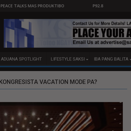
IBO
P92.8 MILYON ANG USAPAN, P1 MILYON ANG PI
ADUANA SPOTLIGHT
LIFESTYLE SAKSI
IBA PANG BALITA
GA KONGRESISTA VACATION MODE PA?