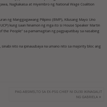
wa, Nagkakaisa at miyembro ng National Wage Coalition
luran ng Manggagawang Pilipino (BMP), Kilusang Mayo Uno
(TUCP) kung saan hinamon ng mga ito si House Speaker Martin
f the People” sa pamamagitan ng pagpapatibay sa nasabing
sinabi nito na ipinauubaya na umano nito sa majority bloc ang
PAG-ABSWELTO SA EX-PSG CHIEF NI DU30 IKINAGALIT
NG GABRIELA