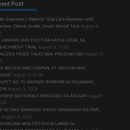
cent Post
le Empowers Filipinos’ Oral Care Routines with
ctive, Clinical-Grade, Smart Dental Tech
August 6,
6
 LAMANG ANG PULITIKA KAYSA LEGAL SA
EACHMENT TRIAL
August 5, 2026
ALIZED PEACE TALKS MAS PRODUKTIBO
August 5,
6
.8 MILYON ANG USAPAN, P1 MILYON ANG
ANSA?
August 5, 2026
UPIT NG TS MAYMAY RAMDAM SA HILAGANG
ZON
August 5, 2026
HINESE NATIONALS ARESTADO SA AGUSAN
August
2026
0-M FAKE BRANDED SHOES NASAMSAM NG PNP,
C
August 5, 2026
IBINASURA MGA PETISYON LABAN SA