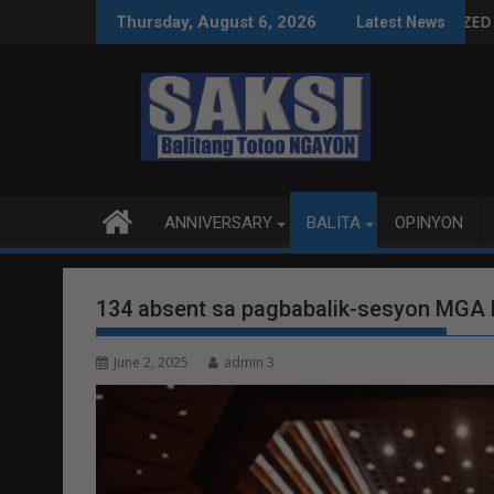
Skip
ntal Tech
SA LEGAL SA IMPEACHMENT TRIAL
LOCALIZED PEACE TALKS MAS PRODUKT
Thursday, August 6, 2026
Latest News
to
content
ANNIVERSARY
BALITA
OPINYON
134 absent sa pagbabalik-sesyon M
June 2, 2025
admin 3