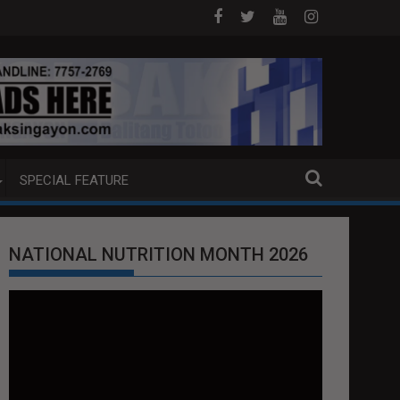
e World's Indigenous Peoples and National Indigenous People
INTINDIHAN ANG MGA ISYU
Disiplina sa koleksyon, tamang paggastos
SPECIAL FEATURE
NATIONAL NUTRITION MONTH 2026
Video
Player