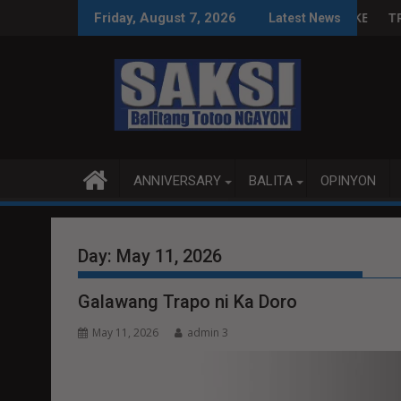
Skip
G-ONSE NG NAGPALUSOT NG PEKENG YOSI?
TRICAP LAUNCHES MONTH-LON
Friday, August 7, 2026
Latest News
to
content
ANNIVERSARY
BALITA
OPINYON
Day:
May 11, 2026
Galawang Trapo ni Ka Doro
May 11, 2026
admin 3