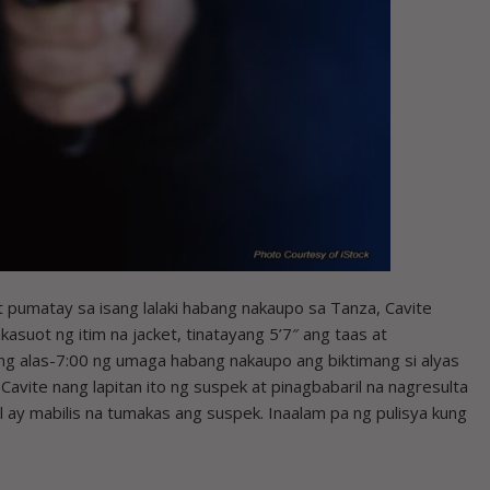
pumatay sa isang lalaki habang nakaupo sa Tanza, Cavite
suot ng itim na jacket, tinatayang 5’7″ ang taas at
g alas-7:00 ng umaga habang nakaupo ang biktimang si alyas
Cavite nang lapitan ito ng suspek at pinagbabaril na nagresulta
ay mabilis na tumakas ang suspek. Inaalam pa ng pulisya kung