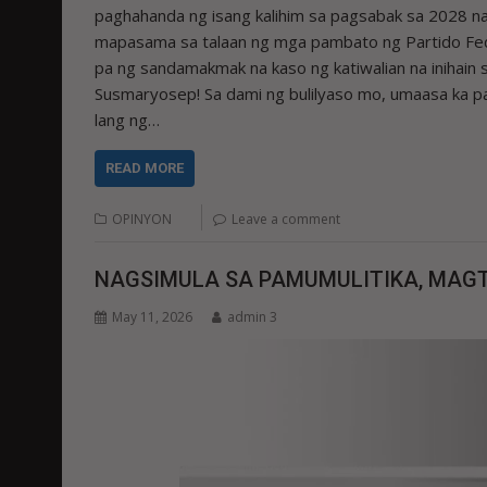
paghahanda ng isang kalihim sa pagsabak sa 2028 na
mapasama sa talaan ng mga pambato ng Partido Feder
pa ng sandamakmak na kaso ng katiwalian na inihai
Susmaryosep! Sa dami ng bulilyaso mo, umaasa ka p
lang ng…
READ MORE
OPINYON
Leave a comment
NAGSIMULA SA PAMUMULITIKA, MAG
May 11, 2026
admin 3