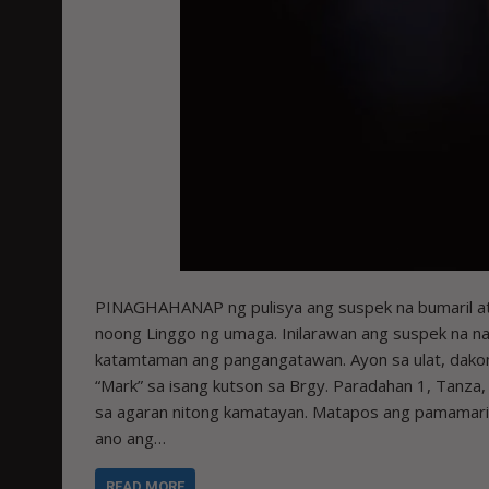
PINAGHAHANAP ng pulisya ang suspek na bumaril at 
noong Linggo ng umaga. Inilarawan ang suspek na naka
katamtaman ang pangangatawan. Ayon sa ulat, dakon
“Mark” sa isang kutson sa Brgy. Paradahan 1, Tanza, 
sa agaran nitong kamatayan. Matapos ang pamamaril 
ano ang…
READ MORE