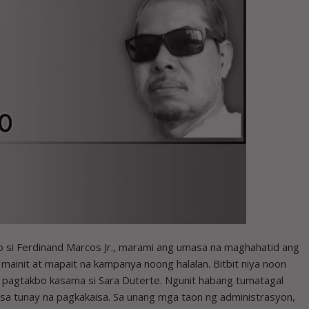
 Ferdinand Marcos Jr., marami ang umasa na maghahatid ang
ainit at mapait na kampanya noong halalan. Bitbit niya noon
 pagtakbo kasama si Sara Duterte. Ngunit habang tumatagal
ysa tunay na pagkakaisa. Sa unang mga taon ng administrasyon,