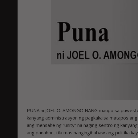
PUNA ni JOEL O. AMONGO NANG maupo sa puwesto si
kanyang administrasyon ng pagkakaisa matapos ang m
ang mensahe ng “unity” na naging sentro ng kanyang
ang panahon, tila mas nangingibabaw ang pulitika ka