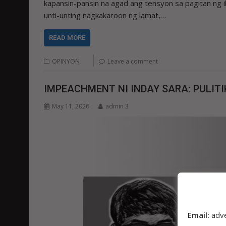
kapansin-pansin na agad ang tensyon sa pagitan ng 
unti-unting nagkakaroon ng lamat,…
READ MORE
OPINYON
Leave a comment
IMPEACHMENT NI INDAY SARA: PULIT
May 11, 2026
admin 3
Email:
adv