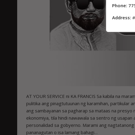
Phone: 77
Address:
#
AT YOUR SERVICE ni KA FRANCIS Sa kabila na marami
pulitika ang pinagtutuunan ng karamihan, partikular
ang sambayanan sa pagharap sa mataas na presyo ng mg
ekonomiya, tila hindi nawawala sa sentro ng usapa
personalidad sa gobyerno. Marami ang nagtatanong
pananagutan o isa lamang bahagi…