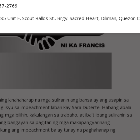
57-2769
85 Unit F, Scout Rallos St., Brgy. Sacred Heart, Diliman, Quezon C
ng kinahaharap na mga suliranin ang bansa ay ang usapin sa
 ang isyu sa impeachment laban kay Sara Duterte. Habang abala
a bilihin, kakulangan sa trabaho, at iba’t ibang suliranin sa
n ang bangayan sa pagitan ng mga makapangyarihang
 kung ang impeachment ba ay tunay na paghahanap ng