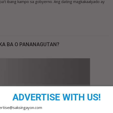
iba’t ibang kampo sa gobyerno. Ang dating magkakaalyado ay
IKA BA O PANANAGUTAN?
ADVERTISE WITH US!
ertise@saksingayon.com