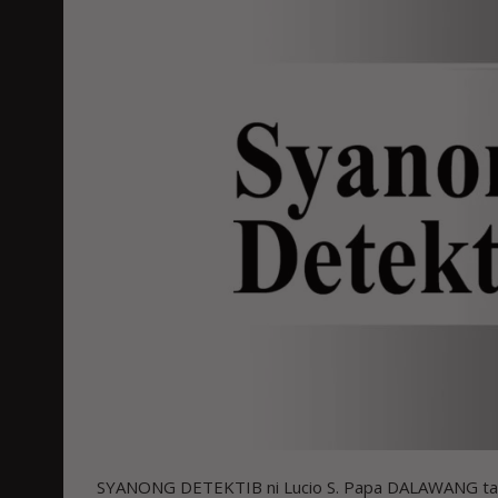
SYANONG DETEKTIB ni Lucio S. Papa DALAWANG taon