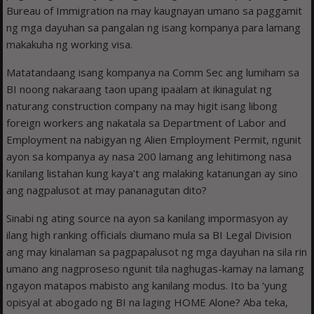
Bureau of Immigration na may kaugnayan umano sa paggamit
ng mga dayuhan sa pangalan ng isang kompanya para lamang
makakuha ng working visa.
Matatandaang isang kompanya na Comm Sec ang lumiham sa
BI noong nakaraang taon upang ipaalam at ikinagulat ng
naturang construction company na may higit isang libong
foreign workers ang nakatala sa Department of Labor and
Employment na nabigyan ng Alien Employment Permit, ngunit
ayon sa kompanya ay nasa 200 lamang ang lehitimong nasa
kanilang listahan kung kaya’t ang malaking katanungan ay sino
ang nagpalusot at may pananagutan dito?
Sinabi ng ating source na ayon sa kanilang impormasyon ay
ilang high ranking officials diumano mula sa BI Legal Division
ang may kinalaman sa pagpapalusot ng mga dayuhan na sila rin
umano ang nagproseso ngunit tila naghugas-kamay na lamang
ngayon matapos mabisto ang kanilang modus. Ito ba ‘yung
opisyal at abogado ng BI na laging HOME Alone? Aba teka,