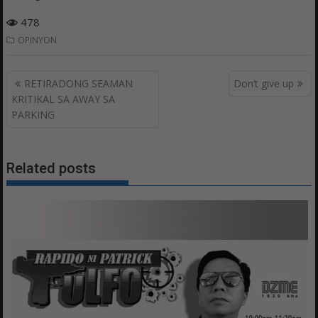
478
OPINYON
Post
RETIRADONG SEAMAN
Don’t give up
navigation
KRITIKAL SA AWAY SA
PARKING
Related posts