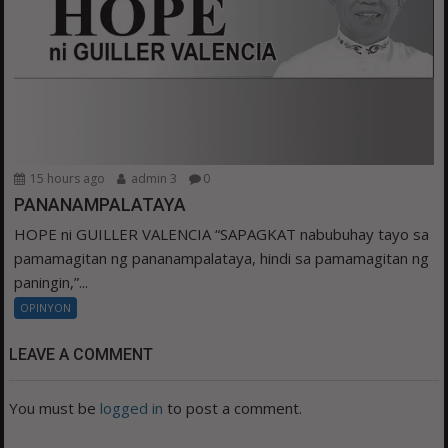
15 hours ago
admin 3
0
PANANAMPALATAYA
HOPE ni GUILLER VALENCIA “SAPAGKAT nabubuhay tayo sa
pamamagitan ng pananampalataya, hindi sa pamamagitan ng
paningin,”...
OPINYON
LEAVE A COMMENT
You must be
logged in
to post a comment.