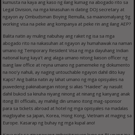
kumusta na kaya ang kaso ng ilang kumag na abogado rito sa
Legal Division, na mga kinasuhan ni dating DOJ secretary at
ngayon ay Ombudsman Boying Remulla, sa maanomalyang 9g
working visa na peke ang kompanya at peke rin ang ilang AEP?
Balita natin ay muling nabuhay ang raket ng isa sa mga
abogado rito na nakasuhan at ngayon ay humahawak na naman
umano ng Temporary Resident Visa ng mga dayuhang Indian
national kung kaya’t ang alaga umano nitong liaison officer ng
isang law office at reyna umano ng pamemeke ng dokumento
na noo’y nahuli, ay naging untouchable ngayon dahil dito kay
Kaps? Ang balita natin ay lahat umano ng mga opisyales na
puwedeng pakinabangan nitong si alias “Haidee” ay nasulit
dahil bukod sa kinuha niyang ninong at ninang ng kanyang anak
itong BI officials, ay mahilig din umano itong mag-sponsor
para sa tickets abroad at hotel ng mga opisyales na madalas
magbiyahe sa Japan, Korea, Hong Kong, Vietnam at maging sa
Europe. Kasarap ng buhay ng mga kupal ano!
Kaya pala sa ginagawang imbestigasyon kuno ng BI upang ipa-