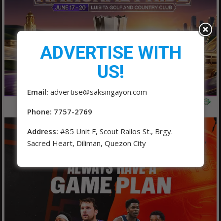
ADVERTISE WITH
US!
Email:
advertise@saksingayon.com
Phone: 7757-2769
Address:
#85 Unit F, Scout Rallos St., Brgy.
Sacred Heart, Diliman, Quezon City