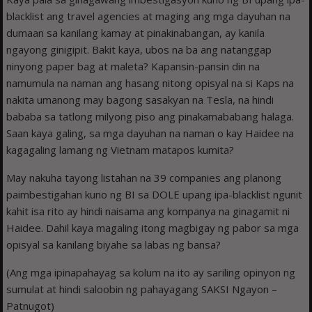
blacklist ang travel agencies at maging ang mga dayuhan na
dumaan sa kanilang kamay at pinakinabangan, ay kanila
ngayong ginigipit. Bakit kaya, ubos na ba ang natanggap
ninyong paper bag at maleta? Kapansin-pansin din na
namumula na naman ang hasang nitong opisyal na si Kaps na
nakita umanong may bagong sasakyan na Tesla, na hindi
bababa sa tatlong milyong piso ang pinakamababang halaga.
Saan kaya galing, sa mga dayuhan na naman o kay Haidee na
kagagaling lamang ng Vietnam matapos kumita?
May nakuha tayong listahan na 39 companies ang planong
paimbestigahan kuno ng BI sa DOLE upang ipa-blacklist ngunit
kahit isa rito ay hindi naisama ang kompanya na ginagamit ni
Haidee. Dahil kaya magaling itong magbigay ng pabor sa mga
opisyal sa kanilang biyahe sa labas ng bansa?
(Ang mga ipinapahayag sa kolum na ito ay sariling opinyon ng
sumulat at hindi saloobin ng pahayagang SAKSI Ngayon –
Patnugot)