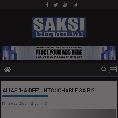
Skip
to
content
ALIAS ‘HAIDEE’ UNTOUCHABLE SA BI?
June 25, 2026
admin 3