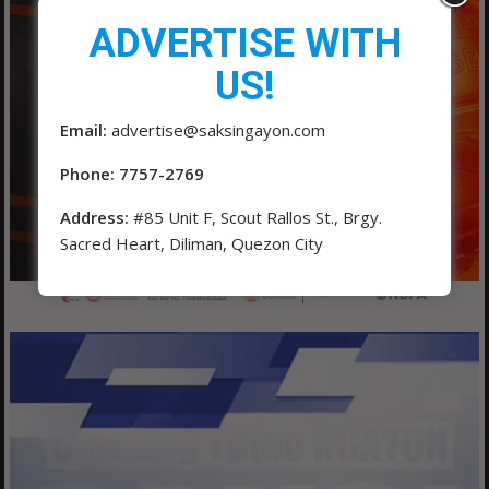
ADVERTISE WITH
US!
Email:
advertise@saksingayon.com
Phone: 7757-2769
Address:
#85 Unit F, Scout Rallos St., Brgy.
Sacred Heart, Diliman, Quezon City