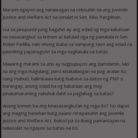
Marami ngayon ang nanawagan na rebisahin na ang Juvenile
Justice and Welfare Act na isinulat ni Sen. Kiko Pangilinan.
Isa sa pinupuntiryang baguhin ay ang edad ng mga kabataan
na nasasangkot sa krimen at katulad nga ng panukala ni Sen.
Robin Padilla, nais nitong ibaba sa sampung taon ang edad na
pwedeng papanagutin sa mga nagkasala sa batas.
Maaaring marami sa atin ay nagpupuyos ang damdamin, lalo
na ang mga magulang, pero kinakailangan na pag-aralan ito
nang mabuti, halimbawa kung ibabase sa datos ng PNP o
barangay, anong edad ba ng kabataan ang may
pinakamaraming nahuhuli dahil sa paglabag sa batas?
Anong krimen ba ang kinasasangkutan ng mga ito? Ito dapat
ang maging basehan kung paano rerepasuhin ang Juvenile
Justice and Welfare Act. Bukod pa sa ibang pamantayan na
nakasulat na ngayon sa batas na ito.