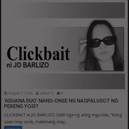
August 7, 2026
admin 3
0
‘ADUANA DUO’ NANG-ONSE NG NAGPALUSOT NG
PEKENG YOSI?
CLICKBAIT ni JO BARLIZO SABI nga ng ating mga lola, “Kung
saan may usok, malamang may...
OPINYON