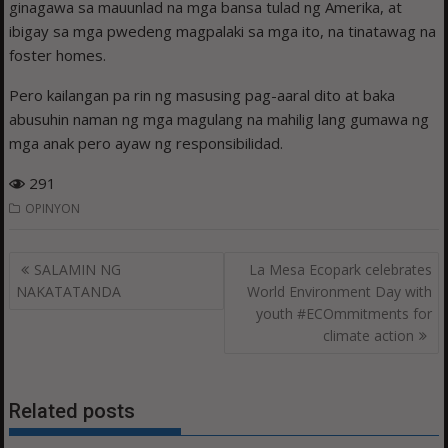
ginagawa sa mauunlad na mga bansa tulad ng Amerika, at
ibigay sa mga pwedeng magpalaki sa mga ito, na tinatawag na
foster homes.
Pero kailangan pa rin ng masusing pag-aaral dito at baka
abusuhin naman ng mga magulang na mahilig lang gumawa ng
mga anak pero ayaw ng responsibilidad.
291
OPINYON
Post
SALAMIN NG
La Mesa Ecopark celebrates
navigation
NAKATATANDA
World Environment Day with
youth #ECOmmitments for
climate action
Related posts