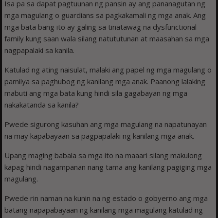
Isa pa sa dapat pagtuunan ng pansin ay ang pananagutan ng
mga magulang o guardians sa pagkakamali ng mga anak. Ang
mga bata bang ito ay galing sa tinatawag na dysfunctional
family kung saan wala silang natututunan at maasahan sa mga
nagpapalaki sa kanila.
Katulad ng ating naisulat, malaki ang papel ng mga magulang o
pamilya sa paghubog ng kanilang mga anak. Paanong lalaking
mabuti ang mga bata kung hindi sila gagabayan ng mga
nakakatanda sa kanila?
Pwede sigurong kasuhan ang mga magulang na napatunayan
na may kapabayaan sa pagpapalaki ng kanilang mga anak.
Upang maging babala sa mga ito na maaari silang makulong
kapag hindi nagampanan nang tama ang kanilang pagiging mga
magulang.
Pwede rin naman na kunin na ng estado o gobyerno ang mga
batang napapabayaan ng kanilang mga magulang katulad ng