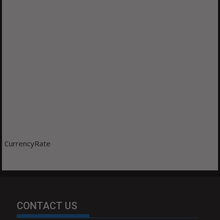
CurrencyRate
CONTACT US