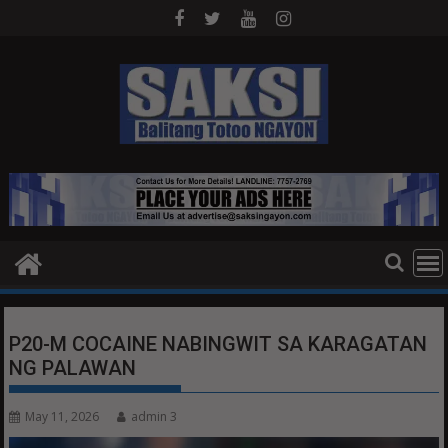
Skip
to
content
P20-M COCAINE NABINGWIT SA KARAGATAN
NG PALAWAN
May 11, 2026
admin 3