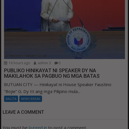
16 hours ago
admin 3
0
PUBLIKO HINIKAYAT NI SPEAKER DY NA
MAKILAHOK SA PAGBUO NG MGA BATAS
BUTUAN CITY — Hinikayat ni House Speaker Faustino
“Bojie” G. Dy III ang mga Pilipino mula...
BALITA
NEWS BREAK
LEAVE A COMMENT
You must be
logged in
to post a comment.