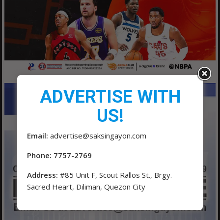
ADVERTISE WITH
US!
Email:
advertise@saksingayon.com
Phone: 7757-2769
Address:
#85 Unit F, Scout Rallos St., Brgy.
Sacred Heart, Diliman, Quezon City