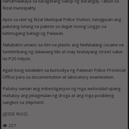
namamalakaya sa karagatang sakop ng Barangay Taburi sa
Rizal municipality.
Ayon sa ulat ng Rizal Municipal Police Station, natagpuan ang
palutang-lutang na pakete sa dagat noong Linggo sa
katimugang bahagi ng Palawan.
Nakabalot umano sa itim na plastic ang hinihinalang cocaine na
tumitimbang ng dalawang kilo at may tinatayang street value
na P20 milyon.
Agad itong isinailalim sa kustodiya ng Palawan Police Provincial
Office para sa documentation at laboratory examination.
Patuloy naman ang imbestigasyon ng mga awtoridad upang
matukoy ang pinagmulan ng droga at ang mga posibleng
sangkot sa shipment.
(JESSE RUIZ)
227