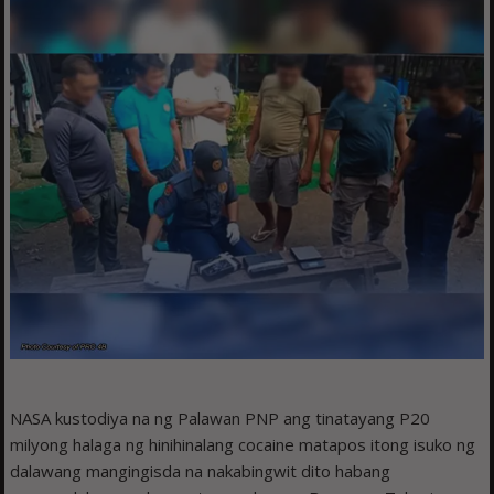
NASA kustodiya na ng Palawan PNP ang tinatayang P20
milyong halaga ng hinihinalang cocaine matapos itong isuko ng
dalawang mangingisda na nakabingwit dito habang