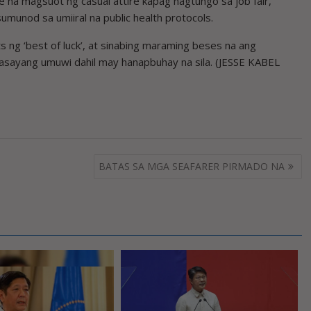
 na magsuot ng casual attire kapag nagtungo sa job fair,
umunod sa umiiral na public health protocols.
s ng ‘best of luck’, at sinabing maraming beses na ang
masayang umuwi dahil may hanapbuhay na sila. (JESSE KABEL
BATAS SA MGA SEAFARER PIRMADO NA