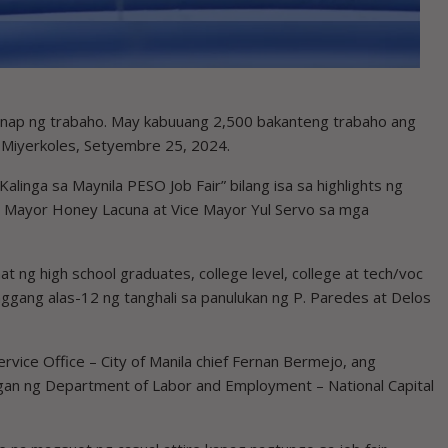
nap ng trabaho. May kabuuang 2,500 bakanteng trabaho ang
 Miyerkoles, Setyembre 25, 2024.
alinga sa Maynila PESO Job Fair” bilang isa sa highlights ng
na Mayor Honey Lacuna at Vice Mayor Yul Servo sa mga
hat ng high school graduates, college level, college at tech/voc
gang alas-12 ng tanghali sa panulukan ng P. Paredes at Delos
ice Office – City of Manila chief Fernan Bermejo, ang
ungan ng Department of Labor and Employment – National Capital