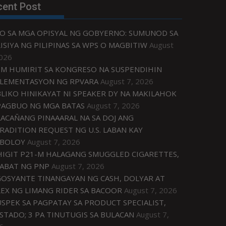
cent Post
O SA MGA OPISYAL NG GOBYERNO: SUMUNOD SA
ISIYA NG PILIPINAS SA WPS O MAGBITIW
August
2026
M HUMIRIT SA KONGRESO NA SUSPENDIHIN
LEMENTASYON NG RPVARA
August 7, 2026
LIKO HINIKAYAT NI SPEAKER DY NA MAKILAHOK
PAGBUO NG MGA BATAS
August 7, 2026
ACAÑANG PINAAARAL NA SA DOJ ANG
RADITION REQUEST NG U.S. LABAN KAY
IBOLOY
August 7, 2026
IGIT P21-M HALAGANG SMUGGLED CIGARETTES,
ABAT NG PNP
August 7, 2026
OSYANTE TINANGAYAN NG CASH, DOLYAR AT
EX NG LIMANG RIDER SA BACOOR
August 7, 2026
USPEK SA PAGPATAY SA PRODUCT SPECIALIST,
STADO; 3 PA TINUTUGIS SA BULACAN
August 7,