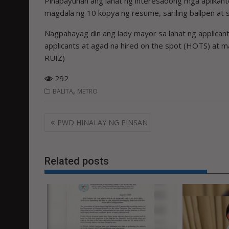
Pinapayuhan ang lahat ng interesadong mga aplikante
magdala ng 10 kopya ng resume, sariling ballpen at s
Nagpahayag din ang lady mayor sa lahat ng applicant
applicants at agad na hired on the spot (HOTS) at 
RUIZ)
292
,
BALITA
METRO
Post
PWD HINALAY NG PINSAN
navigation
Related posts