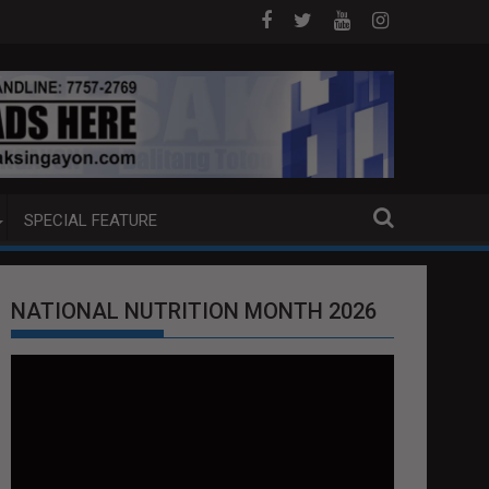
DOJ ANG EXTRADITION REQUEST NG U.S. LABAN KAY QUIBOLOY
MAHIGIT P21-M HALAGANG SMUGGLED C
SPECIAL FEATURE
NATIONAL NUTRITION MONTH 2026
Video
Player