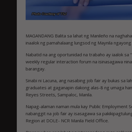
MAGANDANG Balita sa lahat ng Manileño na naghaha
inaalok ng pamahalaang lungsod ng Maynila ngayong
Nabatid na ang oportunidad na trabaho ay iaalok sa “K
weekly regular interaction forum na isinasagawa ni
barangay.
Sinabi ni Lacuna, ang nasabing job fair ay bukas sa la
graduates at gaganapin dakong alas-8 ng umaga hang
Reyes Streets, Sampaloc, Manila.
Napag-alaman naman mula kay Public Employment Serv
nabanggit na job fair ay isasagawa sa pakikipagtul
Region at DOLE- NCR Manila Field Office.