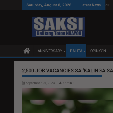
Skip
S SA WPS O MAGBITIW
SA KONGRESO NA SUSPENDIHIN IMPLEMENTASYON NG RPVARA
PUBLIKO HINIKAYAT NI 
Saturday, August 8, 2026
Latest News
to
content
ANNIVERSARY
BALITA
OPINYON
2,500 JOB VACANCIES SA ‘KALINGA SA
September 25, 2024
admin 3