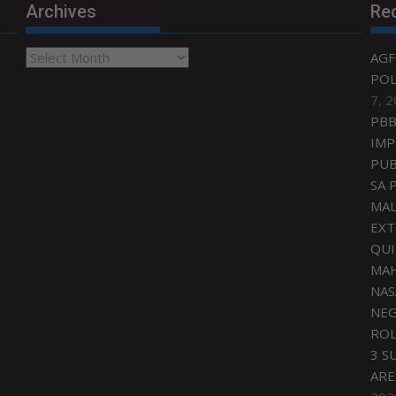
Archives
Re
Archives
AGF
POL
7, 
PBB
IMP
PUB
SA 
MAL
EXT
QU
MAH
NAS
NEG
ROL
3 S
ARE