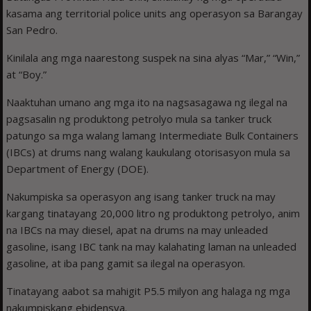
kasama ang territorial police units ang operasyon sa Barangay
San Pedro.
Kinilala ang mga naarestong suspek na sina alyas “Mar,” “Win,”
at “Boy.”
Naaktuhan umano ang mga ito na nagsasagawa ng ilegal na
pagsasalin ng produktong petrolyo mula sa tanker truck
patungo sa mga walang lamang Intermediate Bulk Containers
(IBCs) at drums nang walang kaukulang otorisasyon mula sa
Department of Energy (DOE).
Nakumpiska sa operasyon ang isang tanker truck na may
kargang tinatayang 20,000 litro ng produktong petrolyo, anim
na IBCs na may diesel, apat na drums na may unleaded
gasoline, isang IBC tank na may kalahating laman na unleaded
gasoline, at iba pang gamit sa ilegal na operasyon.
Tinatayang aabot sa mahigit P5.5 milyon ang halaga ng mga
nakumpiskang ebidensya.