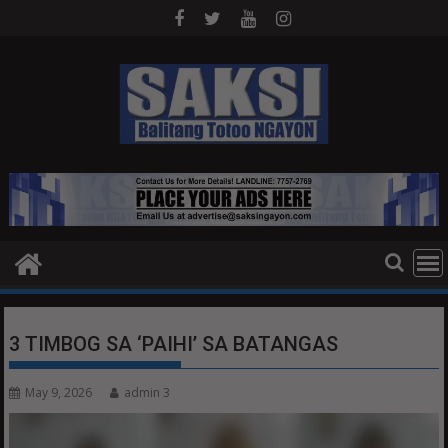
Skip
to
content
3 TIMBOG SA ‘PAIHI’ SA BATANGAS
May 9, 2026
admin 3