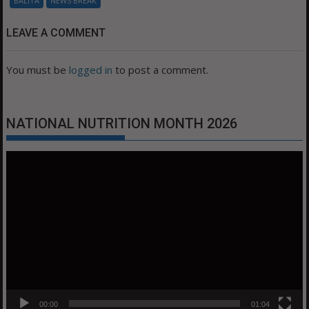
BALITA
NEWS BREAK
LEAVE A COMMENT
You must be
logged in
to post a comment.
NATIONAL NUTRITION MONTH 2026
Video
Player
00:00
01:04