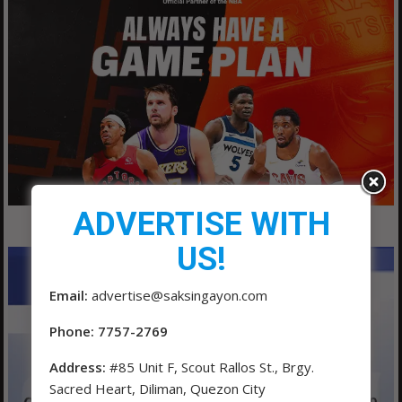
ADVERTISE WITH
US!
Email:
advertise@saksingayon.com
Phone: 7757-2769
Address:
#85 Unit F, Scout Rallos St., Brgy.
Sacred Heart, Diliman, Quezon City