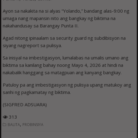
Ayon sa nakakita na si alyas “Yolando,” bandang alas-9:00 ng
umaga nang mapansin nito ang bangkay ng biktima na
nakahandusay sa Barangay Punta II.
Agad nitong ipinaalam sa security guard ng subdibisyon na
siyang nagreport sa pulisya.
Sa inisyal na imbestigasyon, lumalabas na umalis umano ang
biktima sa kanilang bahay noong Mayo 4, 2026 at hindi na
nakabalik hanggang sa matagpuan ang kanyang bangkay.
Patuloy pa ang imbestigasyon ng pulisya upang matukoy ang
sanhi ng pagkamatay ng biktima.
(SIGFRED ADSUARA)
313
,
BALITA
PROBINSIYA