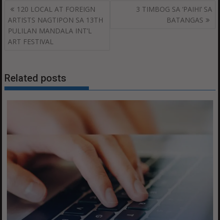
Post
120 LOCAL AT FOREIGN
3 TIMBOG SA ‘PAIHI’ SA
navigation
ARTISTS NAGTIPON SA 13TH
BATANGAS
PULILAN MANDALA INT’L
ART FESTIVAL
Related posts