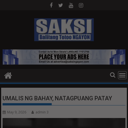
Skip
to
content
UMALIS NG BAHAY, NATAGPUANG PATAY
May 9, 2026
admin 3