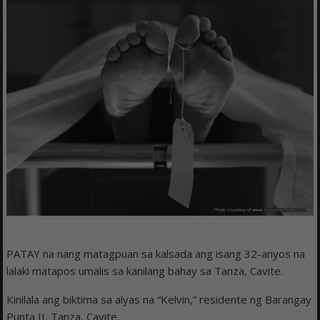
PATAY na nang matagpuan sa kalsada ang isang 32-anyos na
lalaki matapos umalis sa kanilang bahay sa Tanza, Cavite.
Kinilala ang biktima sa alyas na “Kelvin,” residente ng Barangay
Punta II, Tanza, Cavite.