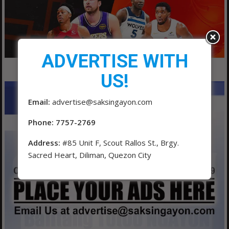
ADVERTISE WITH
US!
Email:
advertise@saksingayon.com
Phone: 7757-2769
Address:
#85 Unit F, Scout Rallos St., Brgy.
Sacred Heart, Diliman, Quezon City