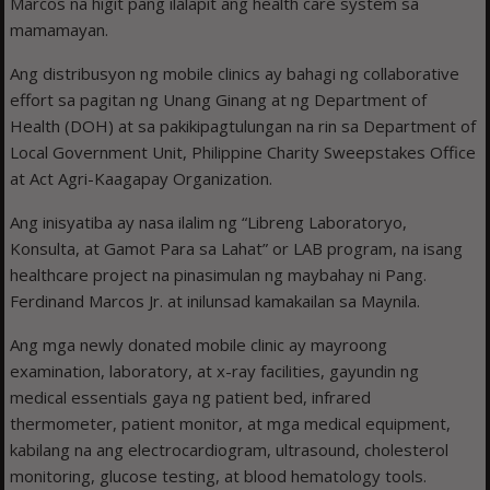
Marcos na higit pang ilalapit ang health care system sa
mamamayan.
Ang distribusyon ng mobile clinics ay bahagi ng collaborative
effort sa pagitan ng Unang Ginang at ng Department of
Health (DOH) at sa pakikipagtulungan na rin sa Department of
Local Government Unit, Philippine Charity Sweepstakes Office
at Act Agri-Kaagapay Organization.
Ang inisyatiba ay nasa ilalim ng “Libreng Laboratoryo,
Konsulta, at Gamot Para sa Lahat” or LAB program, na isang
healthcare project na pinasimulan ng maybahay ni Pang.
Ferdinand Marcos Jr. at inilunsad kamakailan sa Maynila.
Ang mga newly donated mobile clinic ay mayroong
examination, laboratory, at x-ray facilities, gayundin ng
medical essentials gaya ng patient bed, infrared
thermometer, patient monitor, at mga medical equipment,
kabilang na ang electrocardiogram, ultrasound, cholesterol
monitoring, glucose testing, at blood hematology tools.