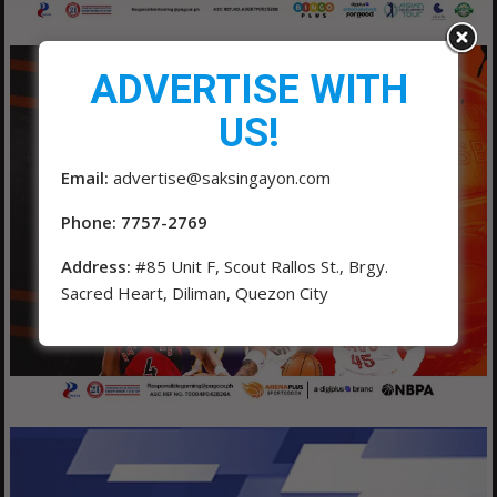
ADVERTISE WITH
US!
Email:
advertise@saksingayon.com
Phone: 7757-2769
Address:
#85 Unit F, Scout Rallos St., Brgy.
Sacred Heart, Diliman, Quezon City