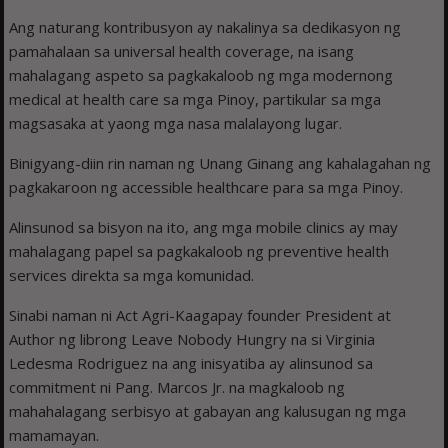
Ang naturang kontribusyon ay nakalinya sa dedikasyon ng
pamahalaan sa universal health coverage, na isang
mahalagang aspeto sa pagkakaloob ng mga modernong
medical at health care sa mga Pinoy, partikular sa mga
magsasaka at yaong mga nasa malalayong lugar.
Binigyang-diin rin naman ng Unang Ginang ang kahalagahan ng
pagkakaroon ng accessible healthcare para sa mga Pinoy.
Alinsunod sa bisyon na ito, ang mga mobile clinics ay may
mahalagang papel sa pagkakaloob ng preventive health
services direkta sa mga komunidad.
Sinabi naman ni Act Agri-Kaagapay founder President at
Author ng librong Leave Nobody Hungry na si Virginia
Ledesma Rodriguez na ang inisyatiba ay alinsunod sa
commitment ni Pang. Marcos Jr. na magkaloob ng
mahahalagang serbisyo at gabayan ang kalusugan ng mga
mamamayan.