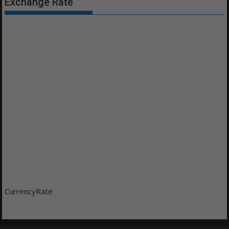
Exchange Rate
CurrencyRate