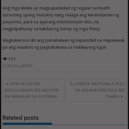
Ang mga klinika ay magpapasilidad ng regular na health
screening upang matukoy nang maaga ang karamdaman ng
pasyente, para sa agarang interbensyon dito, na
magpapahusay sa kalidad ng buhay ng mga Pinoy.
Magkakaroon din ang pamahalaan ng kapasidad na mapalawak
pa ang naaabot ng pagbabakuna sa malalayong lugar.
321
,
BALITA
METRO
Post
OFW SA QATAR
3 CHINESE NATIONALS HULI
navigation
NATULUNGAN NG AKOOFW
SA KALAHATING KILO NG
NA MAKAUWI SA PILIPINAS
SHABU
Related posts