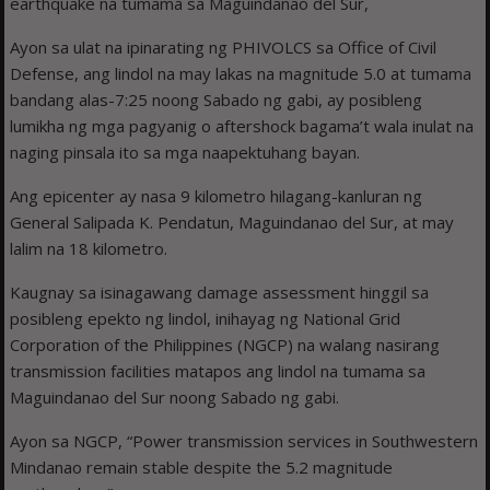
earthquake na tumama sa Maguindanao del Sur,
Ayon sa ulat na ipinarating ng PHIVOLCS sa Office of Civil
Defense, ang lindol na may lakas na magnitude 5.0 at tumama
bandang alas-7:25 noong Sabado ng gabi, ay posibleng
lumikha ng mga pagyanig o aftershock bagama’t wala inulat na
naging pinsala ito sa mga naapektuhang bayan.
Ang epicenter ay nasa 9 kilometro hilagang-kanluran ng
General Salipada K. Pendatun, Maguindanao del Sur, at may
lalim na 18 kilometro.
Kaugnay sa isinagawang damage assessment hinggil sa
posibleng epekto ng lindol, inihayag ng National Grid
Corporation of the Philippines (NGCP) na walang nasirang
transmission facilities matapos ang lindol na tumama sa
Maguindanao del Sur noong Sabado ng gabi.
Ayon sa NGCP, “Power transmission services in Southwestern
Mindanao remain stable despite the 5.2 magnitude