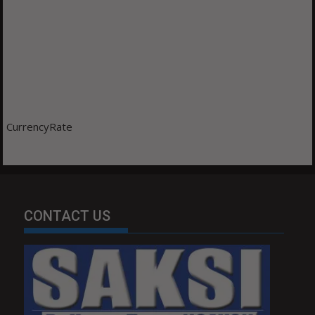
CurrencyRate
CONTACT US