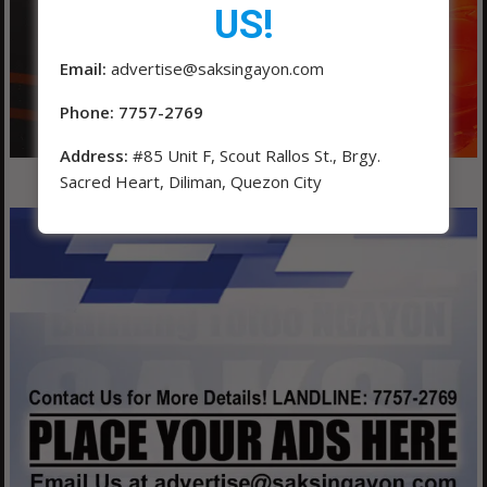
US!
Email:
advertise@saksingayon.com
Phone: 7757-2769
Address:
#85 Unit F, Scout Rallos St., Brgy.
Sacred Heart, Diliman, Quezon City