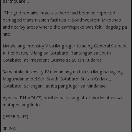
earthquake…”
“The grid remains intact as there had been no reported
damaged transmission facilities in Southwestern Mindanao
and nearby areas where the earthquake was felt,” dagdag pa
nito.
Naitala ang Intensity V sa ilang lugar tulad ng General Salipada
K. Pendatun, M’lang sa Cotabato, Tantangan sa South
Cotabato, at President Quirino sa Sultan Kudarat.
Samantala, Intensity IV naman ang naitala sa ilang bahagi ng
Maguindanao del Sur, South Cotabato, Sultan Kudarat,
Cotabato, Sarangani, at iba pang lugar sa Mindanao.
Ayon sa PHIVOLCS, posible pa rin ang aftershocks at pinsala
matapos ang lindol.
(JESSE RUIZ)
265