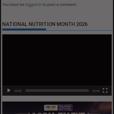
You must be
logged in
to post a comment.
NATIONAL NUTRITION MONTH 2026
Video
Player
00:00
01:04