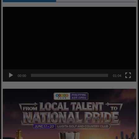
Video
Player
00:00
01:04