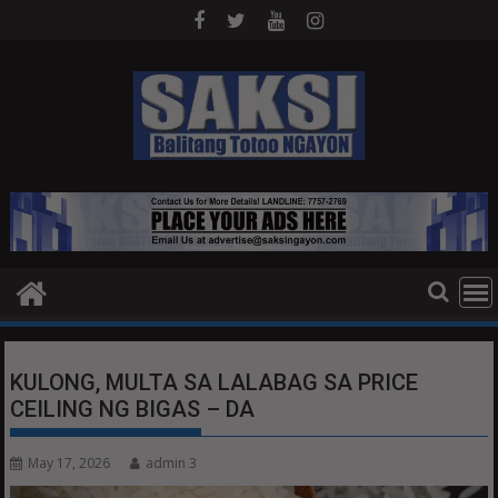
Skip
to
content
KULONG, MULTA SA LALABAG SA PRICE
CEILING NG BIGAS – DA
May 17, 2026
admin 3