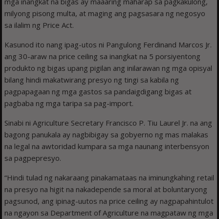
mga inangkat na bigas ay maaaring maharap sa pagkakulong,
milyong pisong multa, at maging ang pagsasara ng negosyo
sa ilalim ng Price Act.
Kasunod ito nang ipag-utos ni Pangulong Ferdinand Marcos Jr.
ang 30-araw na price ceiling sa inangkat na 5 porsiyentong
produkto ng bigas upang pigilan ang inilarawan ng mga opisyal
bilang hindi makatwirang presyo ng tingi sa kabila ng
pagpapagaan ng mga gastos sa pandaigdigang bigas at
pagbaba ng mga taripa sa pag-import.
Sinabi ni Agriculture Secretary Francisco P. Tiu Laurel Jr. na ang
bagong panukala ay nagbibigay sa gobyerno ng mas malakas
na legal na awtoridad kumpara sa mga naunang interbensyon
sa pagpepresyo.
“Hindi tulad ng nakaraang pinakamataas na iminungkahing retail
na presyo na higit na nakadepende sa moral at boluntaryong
pagsunod, ang ipinag-uutos na price ceiling ay nagpapahintulot
na ngayon sa Department of Agriculture na magpataw ng mga