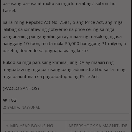
parusang parusa at multa sa mga lumalabag,” sabi ni Tiu
Laurel.
Sa ilalim ng Republic Act No. 7581, o ang Price Act, ang mga
lalabag sa ipinataw ng gobyerno na price ceiling sa mga
pangunahing pangangailangan ay maaaring makulong ng isa
hanggang 10 taon, multa mula P5,000 hanggang P1 milyon, o
pareho, depende sa pagpapasya ng korte.
Bukod sa mga parusang kriminal, ang DA ay maaari ring
magpataw ng mga parusang pang-administratibo sa ilalim ng
mga panuntunan sa pagpapatupad ng Price Act.
(PAOLO SANTOS)
182
,
BALITA
NASYUNAL
Post
MID-YEAR BONUS NG
AFTERSHOCK SA MAGNITUDE
navigation