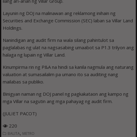
ilang ari-arian ng Villar Group.
Layunin ng DOJ na malinawan ang reklamong inihain ng
Securities and Exchange Commission (SEC) laban sa Villar Land
Holdings.
Nanindigan ang audit firm na wala silang pahintulot sa
paglalabas ng ulat na nagsasabing umaabot sa P1.3 trilyon ang
halaga ng lupain ng Villar Land.
Kinumpirma rin ng P&A na hindi sa kanila nagmula ang naturang
valuation at sumasailalim pa umano ito sa auditing nang
mailabas sa publiko.
Binigyan naman ng DOJ panel ng pagkakataon ang kampo ng
mga Villar na sagutin ang mga pahayag ng audit firm.
(JULIET PACOT)
220
,
BALITA
METRO