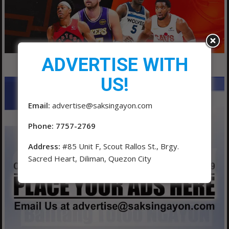
ADVERTISE WITH
US!
Email:
advertise@saksingayon.com
Phone: 7757-2769
Address:
#85 Unit F, Scout Rallos St., Brgy.
Sacred Heart, Diliman, Quezon City