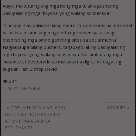
Aniya, maituturing ang mga itong mga tulak o pusher ng
pasugalan ng mga “bilyonaryong walang konsensya”.
“Sino ang may pakialam kung mga niro-role model na mga sikat
na artista mismo ang magbenta ng konsensya at mag-
endorso ng mga online gambling sites sa social media?
Nagpapaupa bilang pushers, tagapagtulak ng pasugalan ng
mga bilyonaryong walang konsensya. Nilalambat ang mga
inosente at desperado sa malawak na digital na dagat ng
sugalan,” ani Bishop David.
234
,
BALITA
NASYUNAL
Post
DOTr HINIMOK MAGLAGAY
WORRIES
navigation
NG TICKET BOOTHS SA LRT
AT MRT PARA SA MGA
ESTUDYANTE