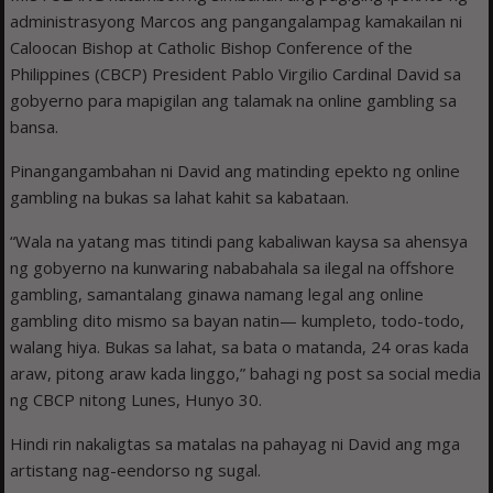
administrasyong Marcos ang pangangalampag kamakailan ni
Caloocan Bishop at Catholic Bishop Conference of the
Philippines (CBCP) President Pablo Virgilio Cardinal David sa
gobyerno para mapigilan ang talamak na online gambling sa
bansa.
Pinangangambahan ni David ang matinding epekto ng online
gambling na bukas sa lahat kahit sa kabataan.
“Wala na yatang mas titindi pang kabaliwan kaysa sa ahensya
ng gobyerno na kunwaring nababahala sa ilegal na offshore
gambling, samantalang ginawa namang legal ang online
gambling dito mismo sa bayan natin— kumpleto, todo-todo,
walang hiya. Bukas sa lahat, sa bata o matanda, 24 oras kada
araw, pitong araw kada linggo,” bahagi ng post sa social media
ng CBCP nitong Lunes, Hunyo 30.
Hindi rin nakaligtas sa matalas na pahayag ni David ang mga
artistang nag-eendorso ng sugal.