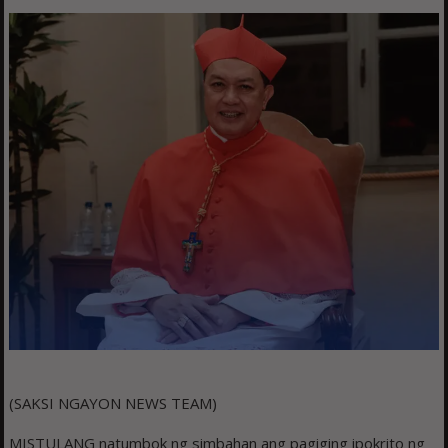
(SAKSI NGAYON NEWS TEAM)
MISTULANG natumbok ng simbahan ang pagiging ipokrito ng