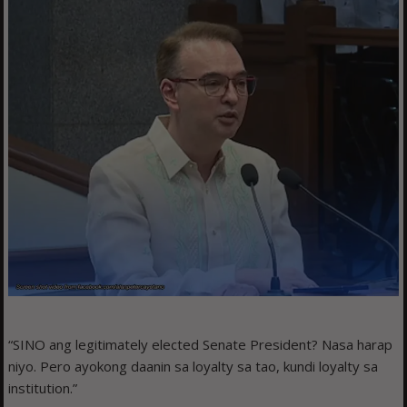
“SINO ang legitimately elected Senate President? Nasa harap
niyo. Pero ayokong daanin sa loyalty sa tao, kundi loyalty sa
institution.”