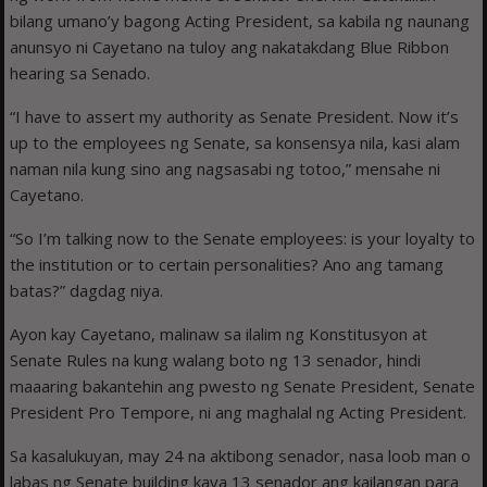
bilang umano’y bagong Acting President, sa kabila ng naunang
anunsyo ni Cayetano na tuloy ang nakatakdang Blue Ribbon
hearing sa Senado.
“I have to assert my authority as Senate President. Now it’s
up to the employees ng Senate, sa konsensya nila, kasi alam
naman nila kung sino ang nagsasabi ng totoo,” mensahe ni
Cayetano.
“So I’m talking now to the Senate employees: is your loyalty to
the institution or to certain personalities? Ano ang tamang
batas?” dagdag niya.
Ayon kay Cayetano, malinaw sa ilalim ng Konstitusyon at
Senate Rules na kung walang boto ng 13 senador, hindi
maaaring bakantehin ang pwesto ng Senate President, Senate
President Pro Tempore, ni ang maghalal ng Acting President.
Sa kasalukuyan, may 24 na aktibong senador, nasa loob man o
labas ng Senate building kaya 13 senador ang kailangan para