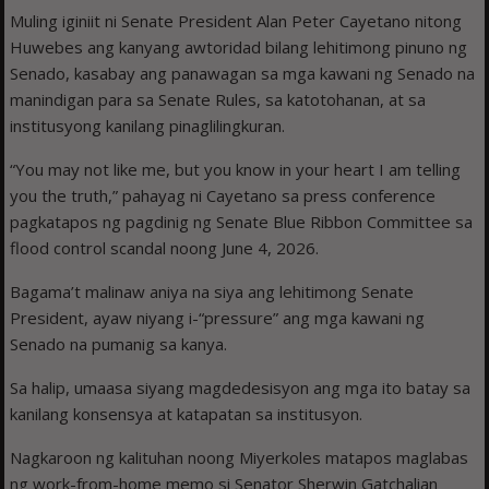
Muling iginiit ni Senate President Alan Peter Cayetano nitong
Huwebes ang kanyang awtoridad bilang lehitimong pinuno ng
Senado, kasabay ang panawagan sa mga kawani ng Senado na
manindigan para sa Senate Rules, sa katotohanan, at sa
institusyong kanilang pinaglilingkuran.
“You may not like me, but you know in your heart I am telling
you the truth,” pahayag ni Cayetano sa press conference
pagkatapos ng pagdinig ng Senate Blue Ribbon Committee sa
flood control scandal noong June 4, 2026.
Bagama’t malinaw aniya na siya ang lehitimong Senate
President, ayaw niyang i-“pressure” ang mga kawani ng
Senado na pumanig sa kanya.
Sa halip, umaasa siyang magdedesisyon ang mga ito batay sa
kanilang konsensya at katapatan sa institusyon.
Nagkaroon ng kalituhan noong Miyerkoles matapos maglabas
ng work-from-home memo si Senator Sherwin Gatchalian