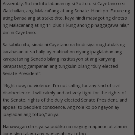
Assembly. So hindi ito labanan ng si Sotto o si Cayetano o si
Gatchalian, ang Malacañang at ang Senate. Hindi po. Future ng
ating bansa ang at stake dito, kaya hindi masagot ng diretso
ng Malacañang at ng 11 plus 1 kung anong pinaggagawa nila,”
diin ni Cayetano.
Sa kabila nito, sinabi ni Cayetano na hindi siya magtutulak ng
karahasan at sa halip ay mahinahon niyang ipaglalaban ang
karapatan ng Senado bilang institusyon at ang kanyang
karapatang gampanan ang tungkulin bilang “duly elected
Senate President”.
“Right now, no violence. I’m not calling for any kind of civil
disobedience. I will calmly and actively fight for the rights of
the Senate, rights of the duly elected Senate President, and
appeal to people’s conscience. Ang role ko po ngayon ay
ipaglaban ang totoo,” aniya.
Nanawagan din siya sa publiko na maging mapanuri at alamin
kung sino talaga ang nagsasabi ng totoo.