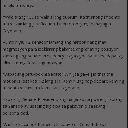
magka-mayorya.
“Wala silang 13, so wala silang quorum. Kahit anong imbento
nila sa kanilang justification, hindi totoo ‘yun,” pahayag ni
Cayetano.
Punto niya, 12 senador lamang ang naroon nang may
magmosyon para ideklarang bakante ang lahat ng posisyon,
kabilang ang Senate presidency. Kaya ayon sa Rules, dapat ay
idineklarang “lost” ang mosyon.
“Dapat ang pinukpok ni Senator Win [sa gavel] is that the
motion is lost kasi 12 lang sila. Kami n’ung nag-declare kami ng
all seats vacant, 13 kami,” ani Cayetano.
Babala ng Senate President, ang naganap na power grabbing
sa Senado ay usaping higit pa sa paksyon o sa iisang
personalidad.
“Ano’ng kasunod? People’s Initiative or Constitutional