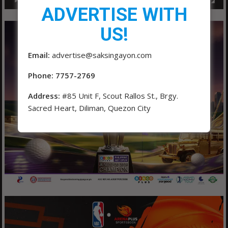
ADVERTISE WITH
US!
Email:
advertise@saksingayon.com
Phone: 7757-2769
Address:
#85 Unit F, Scout Rallos St., Brgy.
Sacred Heart, Diliman, Quezon City