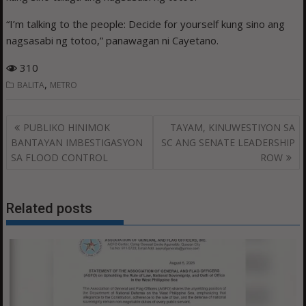
“I’m talking to the people: Decide for yourself kung sino ang
nagsasabi ng totoo,” panawagan ni Cayetano.
310
,
BALITA
METRO
Post
PUBLIKO HINIMOK
TAYAM, KINUWESTIYON SA
navigation
BANTAYAN IMBESTIGASYON
SC ANG SENATE LEADERSHIP
SA FLOOD CONTROL
ROW
Related posts