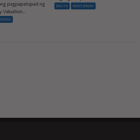
 ang pagpapatupad ng
BALITA
NEWS BREAK
 Valuation...
 BREAK