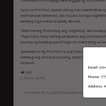
concerned office kapag nakatanggap ng notification
Ayon sa PHLPost, layunin nitong mas maintindihan ng
international deliveries, lalo na para sa mga naghih
kanilang mga mahal sa buhay abroad.
“Alam naming frustrating ang maghintay, lalo na kap
“Kaya tuloy-tuloy naming pinapabuti ang communicati
journey ng kanilang parcel bago ito makarating sa ka
Ipinaalala rin ng PHLPost na ang international deliv
kabilang ang arrival processing, inspection, verificat
network.
Email:
adv
245
Phone: 77
,
BALITA
METRO
Address:
#
Post
PIYANSA SA PLUNDER NILINAW NG ABOGADO
navigation