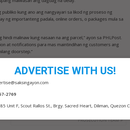
 upang maiwasan ang dagdag na delay.
 publiko kung ano ang nangyayari sa likod ng proseso ng
intay ng importanteng padala, online orders, o packages mula sa
ag hindi malinaw kung nasaan na ang parcel,” ayon sa PHLPost.
on at notifications para mas maintindihan ng customers ang
nilang doorstep.”
eries ay dumadaan sa ilang stages bago makarating sa recipient,
ADVERTISE WITH US!
ion kapag kailangan, clearance, at turnover sa local delivery
ertise@saksingayon.com
57-2769
85 Unit F, Scout Rallos St., Brgy. Sacred Heart, Diliman, Quezon C
CITIZENS’ ROLE SA VP TRIAL, IKINALUGOD NG
PROSECUTION TEAM