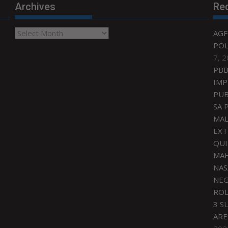
Archives
Re
Archives
AGF
POL
7, 
PBB
IMP
PUB
SA 
MAL
EXT
QU
MAH
NAS
NEG
ROL
3 S
ARE