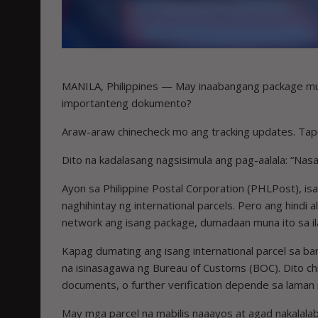
MANILA, Philippines — May inaabangang package mu
importanteng dokumento?
Araw-araw chinecheck mo ang tracking updates. Tap
Dito na kadalasang nagsisimula ang pag-aalala: “Nasa
Ayon sa Philippine Postal Corporation (PHLPost), i
naghihintay ng international parcels. Pero ang hindi
network ang isang package, dumadaan muna ito sa ila
Kapag dumating ang isang international parcel sa ban
na isinasagawa ng Bureau of Customs (BOC). Dito chi
documents, o further verification depende sa laman 
May mga parcel na mabilis naaayos at agad nakalala