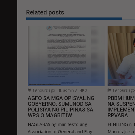
Related posts
19 hours ago
admin 3
0
19 hours ag
AGFO SA MGA OPISYAL NG
PBBM HUM
GOBYERNO: SUMUNOD SA
NA SUSPEN
POLISIYA NG PILIPINAS SA
IMPLEMEN
WPS O MAGBITIW
RPVARA
NAGLABAS ng manifesto ang
HINILING ni 
Association of General and Flag
Marcos Jr. s