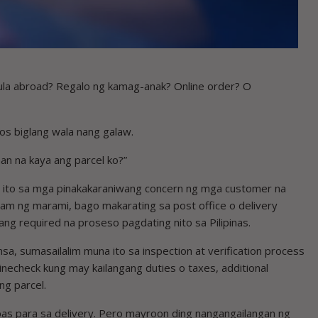
la abroad? Regalo ng kamag-anak? Online order? O
os biglang wala nang galaw.
an na kaya ang parcel ko?”
sa ito sa mga pinakakaraniwang concern ng mga customer na
 alam ng marami, bago makarating sa post office o delivery
ng required na proseso pagdating nito sa Pilipinas.
sa, sumasailalim muna ito sa inspection at verification process
necheck kung may kailangang duties o taxes, additional
ng parcel.
bas para sa delivery. Pero mayroon ding nangangailangan ng