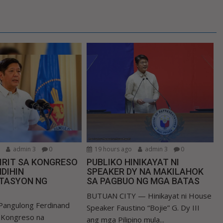
o
admin 3
0
19 hours ago
admin 3
0
IRIT SA KONGRESO
PUBLIKO HINIKAYAT NI
DIHIN
SPEAKER DY NA MAKILAHOK
TASYON NG
SA PAGBUO NG MGA BATAS
BUTUAN CITY — Hinikayat ni House
Pangulong Ferdinand
Speaker Faustino “Bojie” G. Dy III
a Kongreso na
ang mga Pilipino mula...