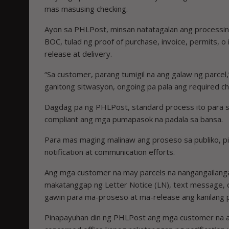
mas masusing checking.
Ayon sa PHLPost, minsan natatagalan ang processing
BOC, tulad ng proof of purchase, invoice, permits, 
release at delivery.
“Sa customer, parang tumigil na ang galaw ng parcel
ganitong sitwasyon, ongoing pa pala ang required ch
Dagdag pa ng PHLPost, standard process ito para sa
compliant ang mga pumapasok na padala sa bansa.
Para mas maging malinaw ang proseso sa publiko, p
notification at communication efforts.
Ang mga customer na may parcels na nangangailangan
makatanggap ng Letter Notice (LN), text message, o
gawin para ma-proseso at ma-release ang kanilang p
Pinapayuhan din ng PHLPost ang mga customer na aga