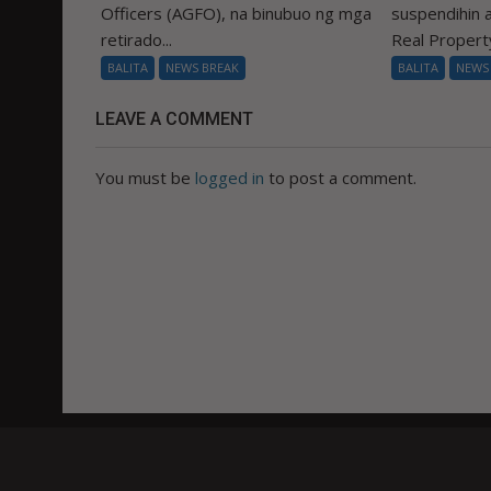
Officers (AGFO), na binubuo ng mga
suspendihin
retirado...
Real Property
BALITA
NEWS BREAK
BALITA
NEWS
LEAVE A COMMENT
You must be
logged in
to post a comment.