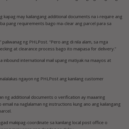
 kapag may kailangang additional documents na i-require ang
o iba pang requirements bago ma-clear ang parcel para sa
,” paliwanag ng PHLPost. “Pero ang di nila alam, sa mga
ecking at clearance process bago ito maipasa for delivery.”
 inbound international mail upang matiyak na maayos at
inalalakas ngayon ng PHLPost ang kanilang customer
 ng additional documents o verification ay maaaring
 email na naglalaman ng instructions kung ano ang kailangang
arcel.
d makipag-coordinate sa kanilang local post office o