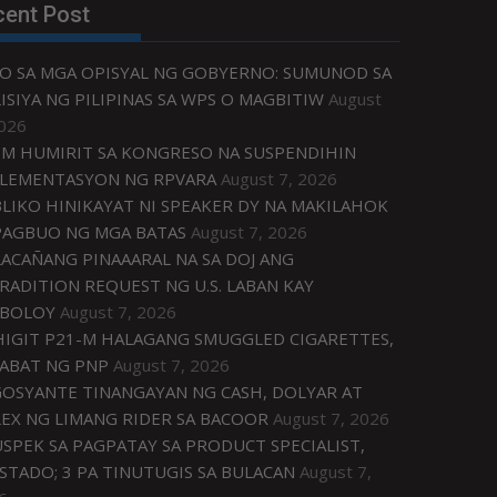
cent Post
O SA MGA OPISYAL NG GOBYERNO: SUMUNOD SA
ISIYA NG PILIPINAS SA WPS O MAGBITIW
August
2026
M HUMIRIT SA KONGRESO NA SUSPENDIHIN
LEMENTASYON NG RPVARA
August 7, 2026
LIKO HINIKAYAT NI SPEAKER DY NA MAKILAHOK
PAGBUO NG MGA BATAS
August 7, 2026
ACAÑANG PINAAARAL NA SA DOJ ANG
RADITION REQUEST NG U.S. LABAN KAY
IBOLOY
August 7, 2026
IGIT P21-M HALAGANG SMUGGLED CIGARETTES,
ABAT NG PNP
August 7, 2026
OSYANTE TINANGAYAN NG CASH, DOLYAR AT
EX NG LIMANG RIDER SA BACOOR
August 7, 2026
USPEK SA PAGPATAY SA PRODUCT SPECIALIST,
STADO; 3 PA TINUTUGIS SA BULACAN
August 7,