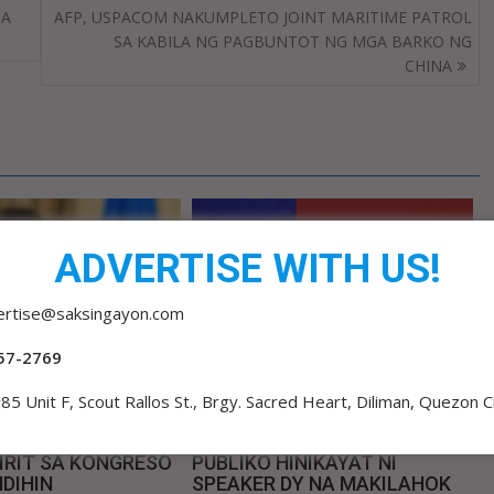
DA
AFP, USPACOM NAKUMPLETO JOINT MARITIME PATROL
SA KABILA NG PAGBUNTOT NG MGA BARKO NG
CHINA
ADVERTISE WITH US!
ertise@saksingayon.com
57-2769
85 Unit F, Scout Rallos St., Brgy. Sacred Heart, Diliman, Quezon C
admin 3
0
2 hours ago
admin 3
0
IRIT SA KONGRESO
PUBLIKO HINIKAYAT NI
DIHIN
SPEAKER DY NA MAKILAHOK