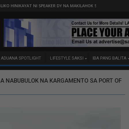
EAKER DY NA MAKILAHOK SA PAGBUO NG MGA BATAS
MALACAÑANG PINAAARAL NA SA DOJ
ADUANA SPOTLIGHT
LIFESTYLE SAKSI
IBA PANG BALITA
GA NABUBULOK NA KARGAMENTO SA PORT OF