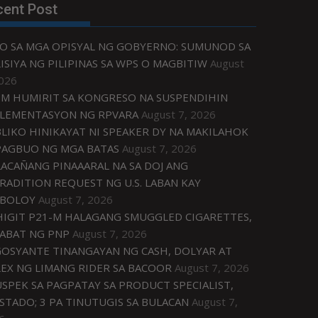
cent Post
O SA MGA OPISYAL NG GOBYERNO: SUMUNOD SA
ISIYA NG PILIPINAS SA WPS O MAGBITIW
August
2026
M HUMIRIT SA KONGRESO NA SUSPENDIHIN
LEMENTASYON NG RPVARA
August 7, 2026
LIKO HINIKAYAT NI SPEAKER DY NA MAKILAHOK
PAGBUO NG MGA BATAS
August 7, 2026
ACAÑANG PINAAARAL NA SA DOJ ANG
RADITION REQUEST NG U.S. LABAN KAY
IBOLOY
August 7, 2026
IGIT P21-M HALAGANG SMUGGLED CIGARETTES,
ABAT NG PNP
August 7, 2026
OSYANTE TINANGAYAN NG CASH, DOLYAR AT
EX NG LIMANG RIDER SA BACOOR
August 7, 2026
USPEK SA PAGPATAY SA PRODUCT SPECIALIST,
STADO; 3 PA TINUTUGIS SA BULACAN
August 7,