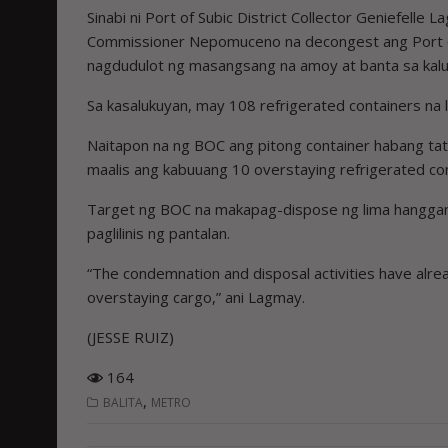
Sinabi ni Port of Subic District Collector Geniefelle 
Commissioner Nepomuceno na decongest ang Port of 
nagdudulot ng masangsang na amoy at banta sa kalus
Sa kasalukuyan, may 108 refrigerated containers na 
Naitapon na ng BOC ang pitong container habang ta
maalis ang kabuuang 10 overstaying refrigerated con
Target ng BOC na makapag-dispose ng lima hanggan
paglilinis ng pantalan.
“The condemnation and disposal activities have alre
overstaying cargo,” ani Lagmay.
(JESSE RUIZ)
164
,
BALITA
METRO