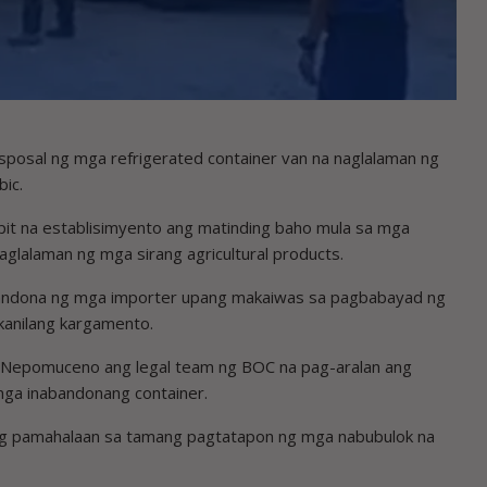
osal ng mga refrigerated container van na naglalaman ng
ic.
pit na establisimyento ang matinding baho mula sa mga
naglalaman ng mga sirang agricultural products.
abandona ng mga importer upang makaiwas sa pagbabayad ng
kanilang kargamento.
l Nepomuceno ang legal team ng BOC na pag-aralan ang
mga inabandonang container.
ng pamahalaan sa tamang pagtatapon ng mga nabubulok na