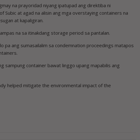
Lagmay na prayoridad niyang ipatupad ang direktiba ni
Subic at agad na alisin ang mga overstaying containers na
ugan at kapaligiran.
lampas na sa itinakdang storage period sa pantalan.
tlo pa ang sumasailalim sa condemnation proceedings matapos
tainers.
g sampung container bawat linggo upang mapabilis ang
ady helped mitigate the environmental impact of the