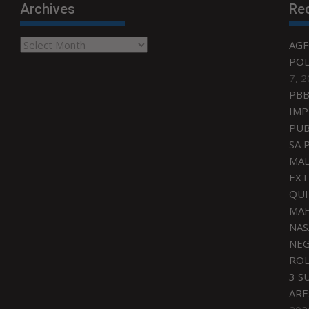
Archives
Re
Archives
AGF
POL
7, 
PBB
IMP
PUB
SA 
MAL
EXT
QU
MAH
NAS
NEG
ROL
3 S
ARE