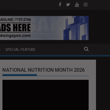
 ANG EXTRADITION REQUEST NG U.S. LABAN KAY QUIBOLOY
MAHIGIT P21-M HALAGANG SMUGGLED CIGA
SPECIAL FEATURE
NATIONAL NUTRITION MONTH 2026
Video
Player