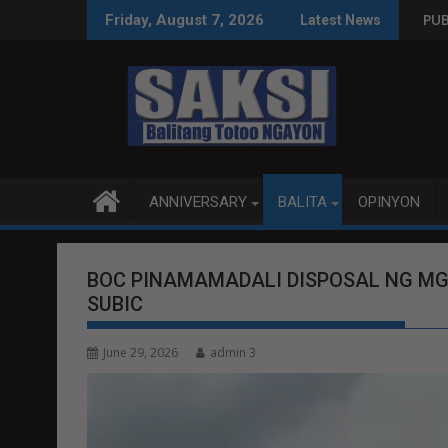
Skip
SA WPS O MAGBITIW
KONGRESO NA SUSPENDIHIN IMPLEMENTASYON NG RPVARA
PUBLIKO HINIKAYAT NI SP
Friday, August 7, 2026
Latest News
to
content
ANNIVERSARY
BALITA
OPINYON
BOC PINAMAMADALI DISPOSAL NG M
SUBIC
June 29, 2026
admin 3