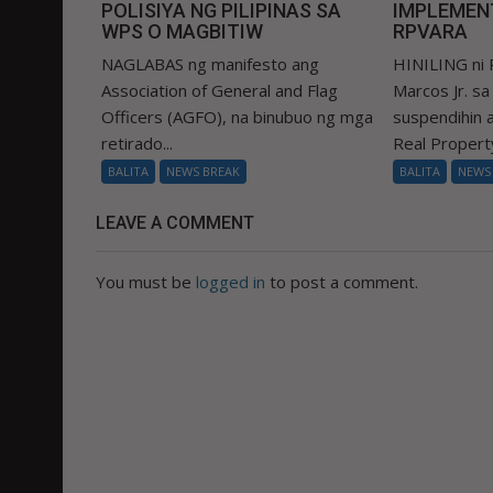
POLISIYA NG PILIPINAS SA
IMPLEMEN
WPS O MAGBITIW
RPVARA
NAGLABAS ng manifesto ang
HINILING ni 
Association of General and Flag
Marcos Jr. s
Officers (AGFO), na binubuo ng mga
suspendihin
retirado...
Real Property
BALITA
NEWS BREAK
BALITA
NEWS
LEAVE A COMMENT
You must be
logged in
to post a comment.