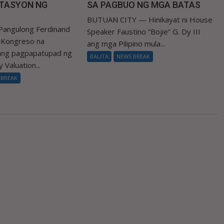
TASYON NG
SA PAGBUO NG MGA BATAS
BUTUAN CITY — Hinikayat ni House
Pangulong Ferdinand
Speaker Faustino “Bojie” G. Dy III
a Kongreso na
ang mga Pilipino mula...
 ang pagpapatupad ng
BALITA
NEWS BREAK
 Valuation...
 BREAK