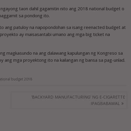
gayong taon dahil gagamitin nito ang 2018 national budget o
paggamit sa pondong ito.
o ang patuloy na napopondohan sa isang reenacted budget at
proyekto ay maisasantabi umano ang mga big ticket na
anong magkasundo na ang dalawang kapulungan ng Kongreso sa
oy ang mga proyektong ito na kailangan ng bansa sa pag-unlad.
ational budget 2018
‘BACKYARD MANUFACTURING’ NG E-CIGARETTE
IPAGBABAWAL