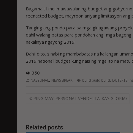
Bagama’t hindi mawawalan ng budget ang gobyerno n
reenacted budget, mayroon aniyang limitasyon ang 
Tanging ang pondo para sa mga ginagawang proyekt
dahil walang batas para pondohan ang mga bagong 
nakalinya ngayong 2019.
Dahil dito, sinabi ng mambabatas na kailangan um
2019 nationall budget kung nais ng mga ito na matul
350
,
,
,
NASYUNAL
NEWS BREAK
build build build
DUTERTE
n
Post
PING MAY ‘PERSONAL VENDETTA’ KAY GLORIA?
navigation
Related posts