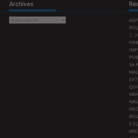
Archives
Re
Archives
AGF
POL
7, 
PBB
IMP
PUB
SA 
MAL
EXT
QU
MAH
NAS
NEG
ROL
3 S
ARE