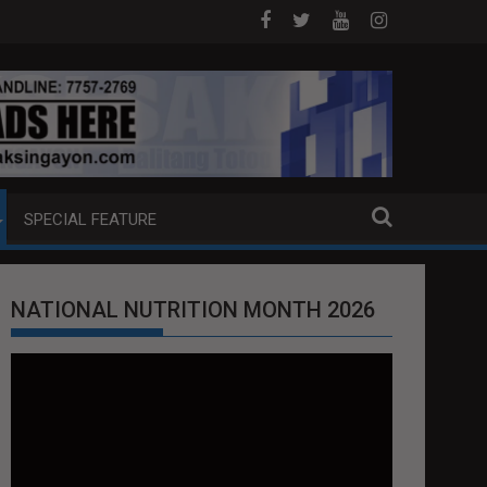
NG EXTRADITION REQUEST NG U.S. LABAN KAY QUIBOLOY
MAHIGIT P21-M HALAGANG SMUGGLED CIGARE
SPECIAL FEATURE
NATIONAL NUTRITION MONTH 2026
Video
Player