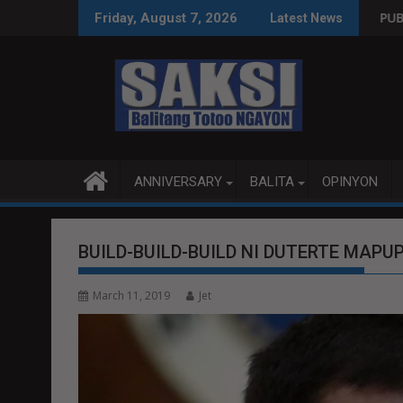
Skip
 WPS O MAGBITIW
NGRESO NA SUSPENDIHIN IMPLEMENTASYON NG RPVARA
PUBLIKO HINIKAYAT NI SPEA
Friday, August 7, 2026
Latest News
to
content
ANNIVERSARY
BALITA
OPINYON
BUILD-BUILD-BUILD NI DUTERTE MAP
March 11, 2019
Jet