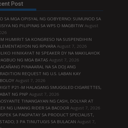
cent Post
O SA MGA OPISYAL NG GOBYERNO: SUMUNOD SA
ISIYA NG PILIPINAS SA WPS O MAGBITIW
August
2026
M HUMIRIT SA KONGRESO NA SUSPENDIHIN
LEMENTASYON NG RPVARA
August 7, 2026
LIKO HINIKAYAT NI SPEAKER DY NA MAKILAHOK
PAGBUO NG MGA BATAS
August 7, 2026
ACAÑANG PINAAARAL NA SA DOJ ANG
RADITION REQUEST NG U.S. LABAN KAY
IBOLOY
August 7, 2026
IGIT P21-M HALAGANG SMUGGLED CIGARETTES,
ABAT NG PNP
August 7, 2026
OSYANTE TINANGAYAN NG CASH, DOLYAR AT
EX NG LIMANG RIDER SA BACOOR
August 7, 2026
USPEK SA PAGPATAY SA PRODUCT SPECIALIST,
STADO; 3 PA TINUTUGIS SA BULACAN
August 7,