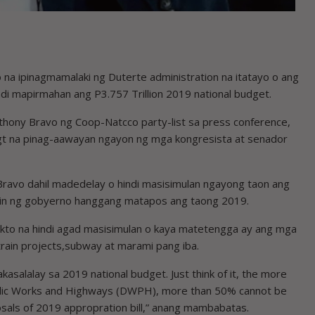
 ipinagmamalaki ng Duterte administration na itatayo o ang
ndi mapirmahan ang P3.757 Trillion 2019 national budget.
nthony Bravo ng Coop-Natcco party-list sa press conference,
gt na pinag-aawayan ngayon ng mga kongresista at senador
i Bravo dahil madedelay o hindi masisimulan ngayong taon ang
in ng gobyerno hanggang matapos ang taong 2019.
ekto na hindi agad masisimulan o kaya matetengga ay ang mga
ain projects,subway at marami pang iba.
salalay sa 2019 national budget. Just think of it, the more
ublic Works and Highways (DWPH), more than 50% cannot be
als of 2019 appropration bill,” anang mambabatas.