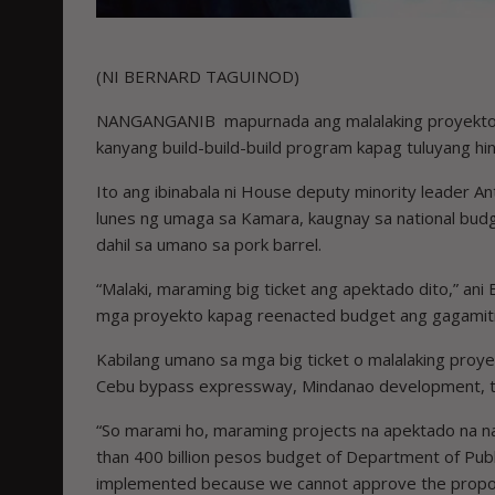
(NI BERNARD TAGUINOD)
NANGANGANIB mapurnada ang malalaking proyekto na
kanyang build-build-build program kapag tuluyang hi
Ito ang ibinabala ni House deputy minority leader A
lunes ng umaga sa Kamara, kaugnay sa national bud
dahil sa umano sa pork barrel.
“Malaki, maraming big ticket ang apektado dito,” an
mga proyekto kapag reenacted budget ang gagamit
Kabilang umano sa mga big ticket o malalaking proy
Cebu bypass expressway, Mindanao development, tr
“So marami ho, maraming projects na apektado na naka
than 400 billion pesos budget of Department of P
implemented because we cannot approve the propos