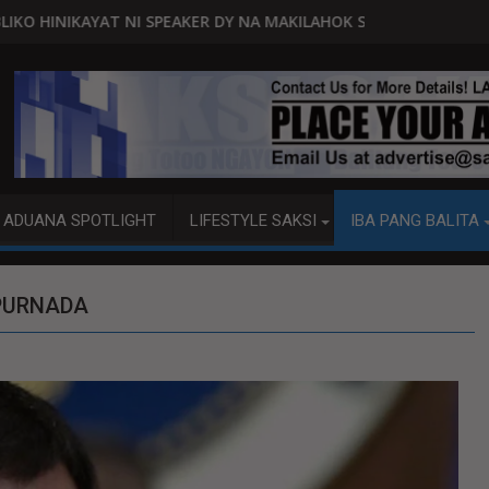
KER DY NA MAKILAHOK SA PAGBUO NG MGA BATAS
MALACAÑANG PINAAARAL NA SA DOJ A
ADUANA SPOTLIGHT
LIFESTYLE SAKSI
IBA PANG BALITA
UPURNADA