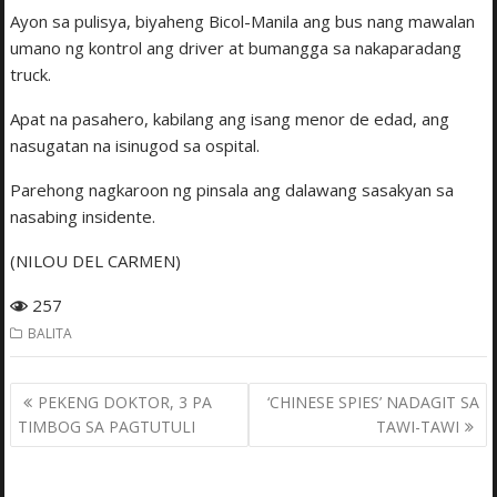
Ayon sa pulisya, biyaheng Bicol-Manila ang bus nang mawalan
umano ng kontrol ang driver at bumangga sa nakaparadang
truck.
Apat na pasahero, kabilang ang isang menor de edad, ang
nasugatan na isinugod sa ospital.
Parehong nagkaroon ng pinsala ang dalawang sasakyan sa
nasabing insidente.
(NILOU DEL CARMEN)
257
BALITA
Post
PEKENG DOKTOR, 3 PA
‘CHINESE SPIES’ NADAGIT SA
navigation
TIMBOG SA PAGTUTULI
TAWI-TAWI