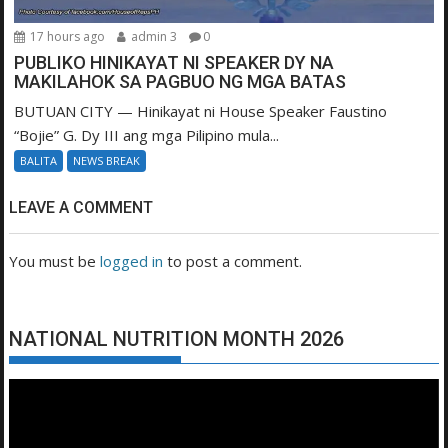
17 hours ago
admin 3
0
PUBLIKO HINIKAYAT NI SPEAKER DY NA
MAKILAHOK SA PAGBUO NG MGA BATAS
BUTUAN CITY — Hinikayat ni House Speaker Faustino
“Bojie” G. Dy III ang mga Pilipino mula...
BALITA
NEWS BREAK
LEAVE A COMMENT
You must be
logged in
to post a comment.
NATIONAL NUTRITION MONTH 2026
Video
Player