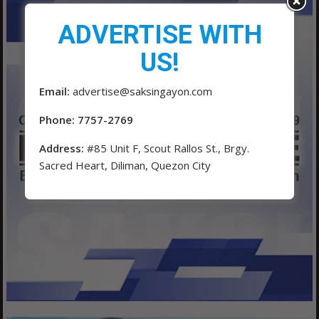
ADVERTISE WITH
US!
Email:
advertise@saksingayon.com
Phone: 7757-2769
Address:
#85 Unit F, Scout Rallos St., Brgy.
Sacred Heart, Diliman, Quezon City