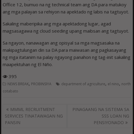
Office 12, bumuo na ng technical team ang DA para matukoy
ang mga palayan sa rehiyon na apektado ng labis na tagtuyot.
Sakaling maberipika ang mga apektadong lugar, agad
magsasagawa ng cloud seeding upang maibsan ang tagtuyot.
Sa ngayon, nanawagan ang opisyal sa mga magsasaka na
makipagtulungan din sa DA para maiwasan ang pagkasayang
ng mga itatanim na palay ngayong panahon ng tag-init sakaling
maapektuhan ng El Niño.
395
,
,
,
NEWS BREAK
PROBINSIYA
department of agriculture
el nino
north
cotabato
Post
MMML RECRUITMENT
PINAGAANG NA SISTEMA SA
navigation
SERVICES TINATAWAGAN NG
SSS LOAN NG
PANSIN
PENSIYONADO