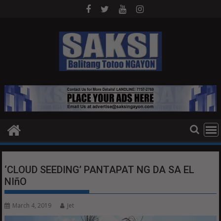
Skip
to
content
‘CLOUD SEEDING’ PANTAPAT NG DA SA EL
NIñO
March 4, 2019
Jet