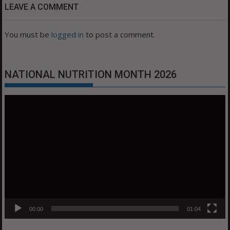
LEAVE A COMMENT
You must be
logged in
to post a comment.
NATIONAL NUTRITION MONTH 2026
Video
Player
00:00
01:04