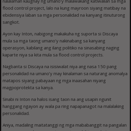
nalalaman kaugnay ng umano’y malawakang katiwalian sa mga
flood control project, lalo na kung mayroon siyang matibay na
ebidensiya laban sa mga personalidad na kanyang itinuturong
sangkot.
Ayon kay Inton, nabigong makakuha ng suporta si Discaya
mula sa mga taong umano’y nakinabang sa kanyang
operasyon, kabilang ang ilang politiko na sinasabing naging
kaparte niya sa kita mula sa flood control projects.
Nagbanta si Discaya na isisiwalat niya ang nasa 150 pang
personalidad na umano’y may kinalaman sa naturang anomalya
matapos siyang pabayaan ng mga inaasahan niyang
magpoprotekta sa kanya.
Sinabi ni Inton na halos isang taon na ang usapin ngunit
hanggang ngayon ay wala pa ring napapanagot na malalaking
personalidad.
Aniya, madaling maitatanggi ng mga mababanggit na pangalan