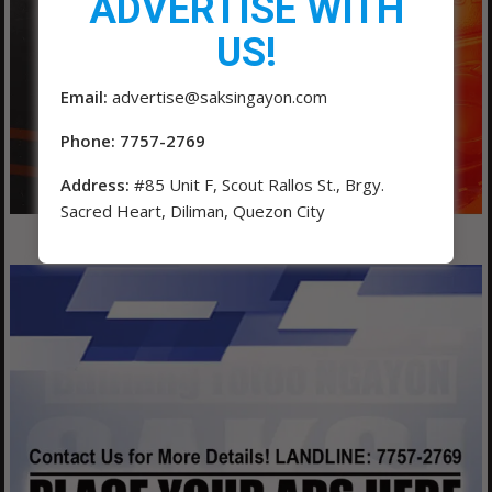
ADVERTISE WITH
US!
Email:
advertise@saksingayon.com
Phone: 7757-2769
Address:
#85 Unit F, Scout Rallos St., Brgy.
Sacred Heart, Diliman, Quezon City