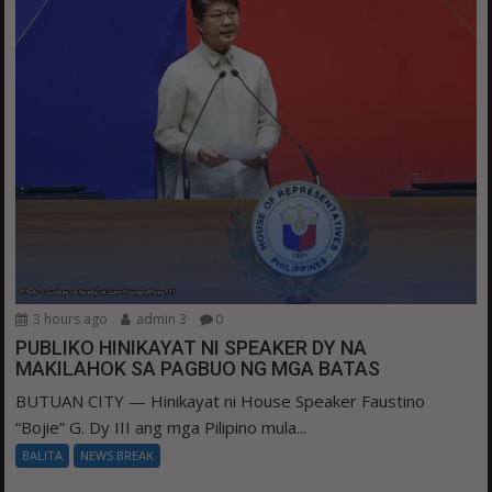
3 hours ago
admin 3
0
PUBLIKO HINIKAYAT NI SPEAKER DY NA
MAKILAHOK SA PAGBUO NG MGA BATAS
BUTUAN CITY — Hinikayat ni House Speaker Faustino
“Bojie” G. Dy III ang mga Pilipino mula...
BALITA
NEWS BREAK