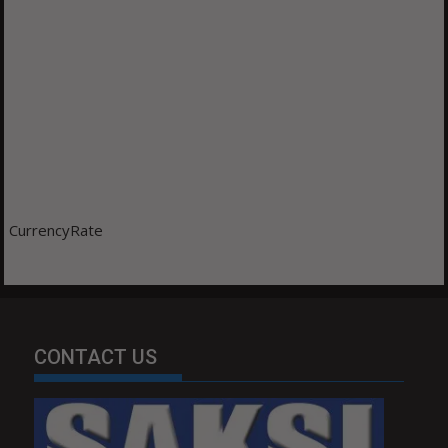
CurrencyRate
CONTACT US