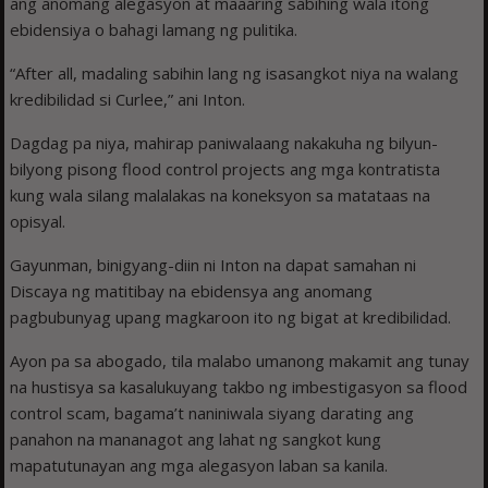
ang anomang alegasyon at maaaring sabihing wala itong
ebidensiya o bahagi lamang ng pulitika.
“After all, madaling sabihin lang ng isasangkot niya na walang
kredibilidad si Curlee,” ani Inton.
Dagdag pa niya, mahirap paniwalaang nakakuha ng bilyun-
bilyong pisong flood control projects ang mga kontratista
kung wala silang malalakas na koneksyon sa matataas na
opisyal.
Gayunman, binigyang-diin ni Inton na dapat samahan ni
Discaya ng matitibay na ebidensya ang anomang
pagbubunyag upang magkaroon ito ng bigat at kredibilidad.
Ayon pa sa abogado, tila malabo umanong makamit ang tunay
na hustisya sa kasalukuyang takbo ng imbestigasyon sa flood
control scam, bagama’t naniniwala siyang darating ang
panahon na mananagot ang lahat ng sangkot kung
mapatutunayan ang mga alegasyon laban sa kanila.