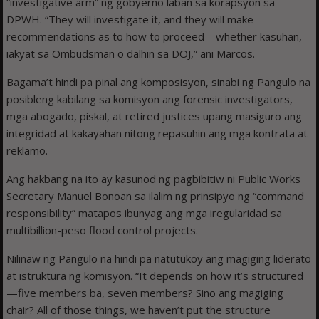
“investigative arm” ng gobyerno laban sa korapsyon sa
DPWH. “They will investigate it, and they will make
recommendations as to how to proceed—whether kasuhan,
iakyat sa Ombudsman o dalhin sa DOJ,” ani Marcos.
Bagama’t hindi pa pinal ang komposisyon, sinabi ng Pangulo na
posibleng kabilang sa komisyon ang forensic investigators,
mga abogado, piskal, at retired justices upang masiguro ang
integridad at kakayahan nitong repasuhin ang mga kontrata at
reklamo.
Ang hakbang na ito ay kasunod ng pagbibitiw ni Public Works
Secretary Manuel Bonoan sa ilalim ng prinsipyo ng “command
responsibility” matapos ibunyag ang mga iregularidad sa
multibillion-peso flood control projects.
Nilinaw ng Pangulo na hindi pa natutukoy ang magiging liderato
at istruktura ng komisyon. “It depends on how it’s structured
—five members ba, seven members? Sino ang magiging
chair? All of those things, we haven’t put the structure