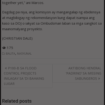
together yet,” ani Marcos.
Dagdag pa niya, ang komisyon ay mangangalap ng ebidensya
at magbibigay ng rekomendasyon kung dapat isampa ang
kaso sa DOJ o iakyat sa Ombudsman laban sa mga sangkot sa
maanomalyang proyekto.
(CHRISTIAN DALE)
175
,
BALITA
NASYUNAL
Post
P100-B SA FLOOD
AKTIBONG HENERAL
navigation
CONTROL PROJECTS
‘PADRINO’ SA MISSING
INILAGAY SA ‘DI BAHAING
SABUNGEROS
LUGAR
Related posts