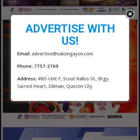
ADVERTISE WITH
US!
Email:
advertise@saksingayon.com
Phone: 7757-2769
Address:
#85 Unit F, Scout Rallos St., Brgy.
Sacred Heart, Diliman, Quezon City