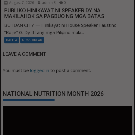
August 7, 2026
admin 3
0
PUBLIKO HINIKAYAT NI SPEAKER DY NA
MAKILAHOK SA PAGBUO NG MGA BATAS
BUTUAN CITY — Hinikayat ni House Speaker Faustino
“Bojie” G. Dy III ang mga Pilipino mula...
BALITA
NEWS BREAK
LEAVE A COMMENT
You must be
logged in
to post a comment.
NATIONAL NUTRITION MONTH 2026
Video
Player