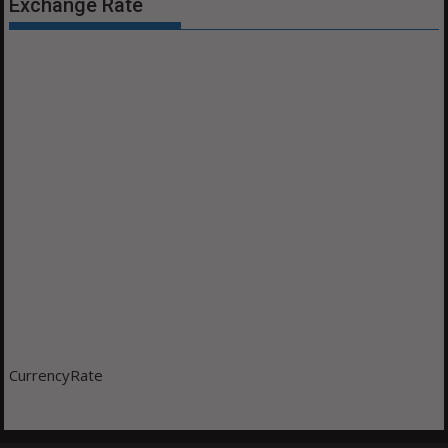
Exchange Rate
CurrencyRate