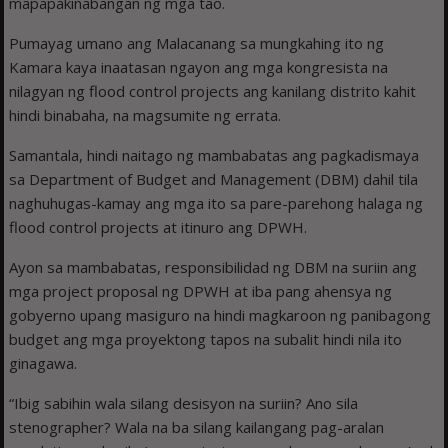
mapapakinabangan ng mga tao.
Pumayag umano ang Malacanang sa mungkahing ito ng
Kamara kaya inaatasan ngayon ang mga kongresista na
nilagyan ng flood control projects ang kanilang distrito kahit
hindi binabaha, na magsumite ng errata.
Samantala, hindi naitago ng mambabatas ang pagkadismaya
sa Department of Budget and Management (DBM) dahil tila
naghuhugas-kamay ang mga ito sa pare-parehong halaga ng
flood control projects at itinuro ang DPWH.
Ayon sa mambabatas, responsibilidad ng DBM na suriin ang
mga project proposal ng DPWH at iba pang ahensya ng
gobyerno upang masiguro na hindi magkaroon ng panibagong
budget ang mga proyektong tapos na subalit hindi nila ito
ginagawa.
“Ibig sabihin wala silang desisyon na suriin? Ano sila
stenographer? Wala na ba silang kailangang pag-aralan