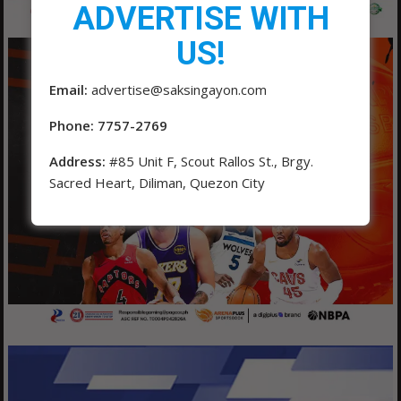
ADVERTISE WITH
US!
Email:
advertise@saksingayon.com
Phone: 7757-2769
Address:
#85 Unit F, Scout Rallos St., Brgy.
Sacred Heart, Diliman, Quezon City