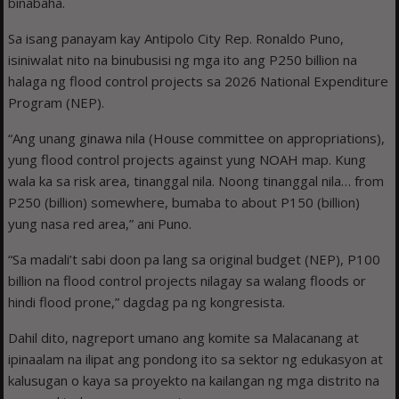
binabaha.
Sa isang panayam kay Antipolo City Rep. Ronaldo Puno,
isiniwalat nito na binubusisi ng mga ito ang P250 billion na
halaga ng flood control projects sa 2026 National Expenditure
Program (NEP).
“Ang unang ginawa nila (House committee on appropriations),
yung flood control projects against yung NOAH map. Kung
wala ka sa risk area, tinanggal nila. Noong tinanggal nila… from
P250 (billion) somewhere, bumaba to about P150 (billion)
yung nasa red area,” ani Puno.
“Sa madali’t sabi doon pa lang sa original budget (NEP), P100
billion na flood control projects nilagay sa walang floods or
hindi flood prone,” dagdag pa ng kongresista.
Dahil dito, nagreport umano ang komite sa Malacanang at
ipinaalam na ilipat ang pondong ito sa sektor ng edukasyon at
kalusugan o kaya sa proyekto na kailangan ng mga distrito na