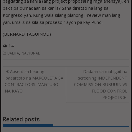
pagdating sa kanila (ang project proposal ng mga ahensya), eh
bakit pa dumadaan sa kanila? Sana diretso na lang sa
Kongreso yan. Kung wala silang planong i-review man lang
yan, umalis na sila sa proseso,” ayon pa kay Puno.
(BERNARD TAGUINOD)
141
,
BALITA
NASYUNAL
Post
Absent sa hearing
Dadaan sa mahigpit na
navigation
ipaaaresto na MARCOLETA SA
screening INDEPENDENT
CONTRACTORS: MAGTURO
COMMISSION BUBUUIN VS
NA KAYO
FLOOD CONTROL
PROJECTS
Related posts