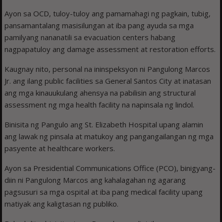
Ayon sa OCD, tuloy-tuloy ang pamamahagi ng pagkain, tubig,
pansamantalang masisilungan at iba pang ayuda sa mga
pamilyang nananatili sa evacuation centers habang
nagpapatuloy ang damage assessment at restoration efforts.
Kaugnay nito, personal na ininspeksyon ni Pangulong Marcos
Jr. ang ilang public facilities sa General Santos City at inatasan
ang mga kinauukulang ahensya na pabilisin ang structural
assessment ng mga health facility na napinsala ng lindol.
Binisita ng Pangulo ang St. Elizabeth Hospital upang alamin
ang lawak ng pinsala at matukoy ang pangangailangan ng mga
pasyente at healthcare workers.
Ayon sa Presidential Communications Office (PCO), binigyang-
diin ni Pangulong Marcos ang kahalagahan ng agarang
pagsusuri sa mga ospital at iba pang medical facility upang
matiyak ang kaligtasan ng publiko.