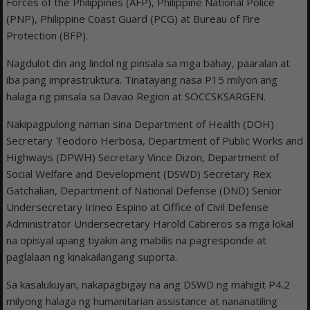
Forces of the Philippines (AFP), Philippine National Police
(PNP), Philippine Coast Guard (PCG) at Bureau of Fire
Protection (BFP).
Nagdulot din ang lindol ng pinsala sa mga bahay, paaralan at
iba pang imprastruktura. Tinatayang nasa P15 milyon ang
halaga ng pinsala sa Davao Region at SOCCSKSARGEN.
Nakipagpulong naman sina Department of Health (DOH)
Secretary Teodoro Herbosa, Department of Public Works and
Highways (DPWH) Secretary Vince Dizon, Department of
Social Welfare and Development (DSWD) Secretary Rex
Gatchalian, Department of National Defense (DND) Senior
Undersecretary Irineo Espino at Office of Civil Defense
Administrator Undersecretary Harold Cabreros sa mga lokal
na opisyal upang tiyakin ang mabilis na pagresponde at
paglalaan ng kinakailangang suporta.
Sa kasalukuyan, nakapagbigay na ang DSWD ng mahigit P4.2
milyong halaga ng humanitarian assistance at nananatiling