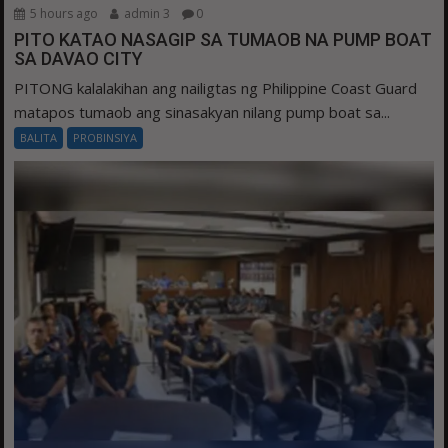
5 hours ago
admin 3
0
PITO KATAO NASAGIP SA TUMAOB NA PUMP BOAT
SA DAVAO CITY
PITONG kalalakihan ang nailigtas ng Philippine Coast Guard
matapos tumaob ang sinasakyan nilang pump boat sa...
BALITA
PROBINSIYA