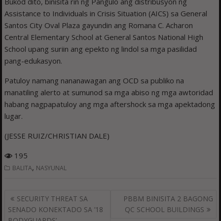
Bukod dito, binisita rin ng Pangulo ang distribusyon ng
Assistance to Individuals in Crisis Situation (AICS) sa General
Santos City Oval Plaza gayundin ang Romana C. Acharon
Central Elementary School at General Santos National High
School upang suriin ang epekto ng lindol sa mga pasilidad
pang-edukasyon.
Patuloy namang nananawagan ang OCD sa publiko na
manatiling alerto at sumunod sa mga abiso ng mga awtoridad
habang nagpapatuloy ang mga aftershock sa mga apektadong
lugar.
(JESSE RUIZ/CHRISTIAN DALE)
195
,
BALITA
NASYUNAL
Post
SECURITY THREAT SA
PBBM BINISITA 2 BAGONG
navigation
SENADO KONEKTADO SA ’18
QC SCHOOL BUILDINGS
BODYGUARDS’