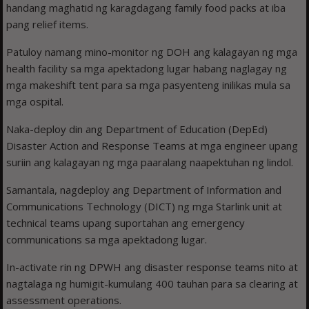
handang maghatid ng karagdagang family food packs at iba
pang relief items.
Patuloy namang mino-monitor ng DOH ang kalagayan ng mga
health facility sa mga apektadong lugar habang naglagay ng
mga makeshift tent para sa mga pasyenteng inilikas mula sa
mga ospital.
Naka-deploy din ang Department of Education (DepEd)
Disaster Action and Response Teams at mga engineer upang
suriin ang kalagayan ng mga paaralang naapektuhan ng lindol.
Samantala, nagdeploy ang Department of Information and
Communications Technology (DICT) ng mga Starlink unit at
technical teams upang suportahan ang emergency
communications sa mga apektadong lugar.
In-activate rin ng DPWH ang disaster response teams nito at
nagtalaga ng humigit-kumulang 400 tauhan para sa clearing at
assessment operations.