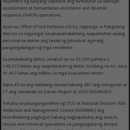
miyembro ng kanyang Gabinete ang tumututok sa damage
assessment at humanitarian assistance and disaster
response (HADR) operations.
Ayon sa Office of Civil Defense (OCD), nagtungo si Pangulong
Marcos sa mga lugar na pinakamalubhang naapektuhan upang
personal na alamin ang lawak ng pinsala at agarang
pangangailangan ng mga residente.
Sa pinakahuling datos, umabot na sa 33,596 pamilya o
149,372 katao ang naapektuhan ng lindol. Sa bilang na ito, nasa
41,437 katao ang inilikas sa mga evacuation center.
Nasa 45 na ang naitalang nasawi habang 487 ang nasugatan at
17 ang nawawala sa Davao Region at SOCCSKSARGEN.
Patuloy na pinangungunahan ng OCD at National Disaster Risk
Reduction and Management Council (NDRRMC) ang
koordinadong pagtugon habang nagpapatuloy ang search,
rescue and retrieval operations sa pangunguna ng Armed