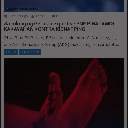
5 hours ago
admin 3
0
Sa tulong ng German expertise PNP PINALAWIG
KAKAYAHAN KONTRA KIDNAPPING
PINURI ni PNP chief, PGen. Jose Melencio C. Nartatez, Jr.,
ang Anti-Kidnapping Group (AKG) makaraang makumpleto...
BALITA
PROBINSIYA