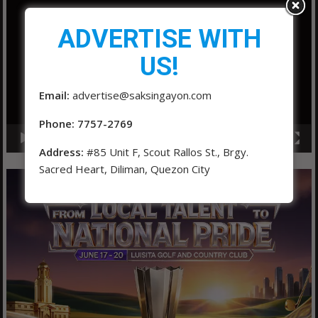
Player
ADVERTISE WITH
US!
Email:
advertise@saksingayon.com
Phone: 7757-2769
00:00
01:04
Address:
#85 Unit F, Scout Rallos St., Brgy.
Sacred Heart, Diliman, Quezon City