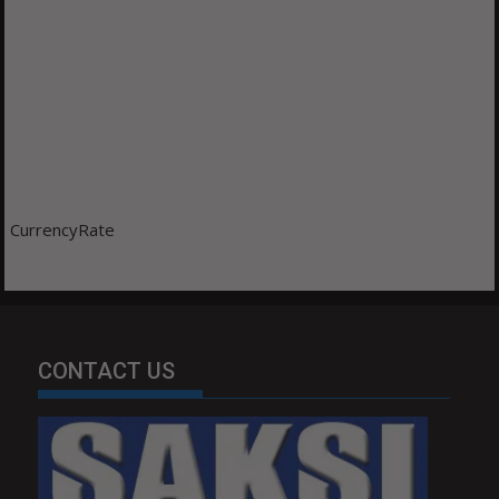
CurrencyRate
CONTACT US