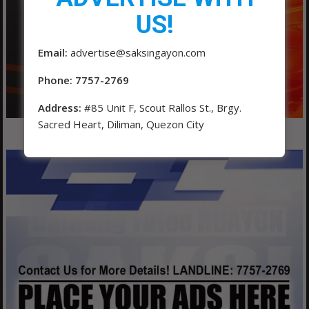
US!
Email:
advertise@saksingayon.com
Phone: 7757-2769
Address:
#85 Unit F, Scout Rallos St., Brgy.
Sacred Heart, Diliman, Quezon City