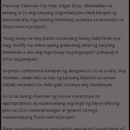
Para kay Caloocan City Rep. Edgar Erice, idinadahilan na
lamang ni Co ang kanyang seguridad para hindi harapin ng
personal ang mga kasong ibinintang sa kanya sa anomalya sa
flood control projects.
“Kung tunay na may banta sa kanyang buhay bakit hindi siya
mag-testify via online upang ipaliwanag lahat ng kanyang
kinalaman o ano ang mga tunay na pangyayari,” pahayag ni
Erice sa panayam.
Sa press conference kahapon ng abogado ni Co na si Atty. Ruy
Rondain, sinabi nito na nais ng kanyang kliyente na umuwi
subalit natatakot ito dahil galit sa kanya ang taumbayan.
Si Co na dating chairman ng House committee on
appropriations ay inaakusahang nagsingit ng bilyon-bilyong
piso sa 2025 national budget at ginamit sa mga
maanomalyang flood control project.
Base sa testimonya ng mga dating opisyal ng Department of