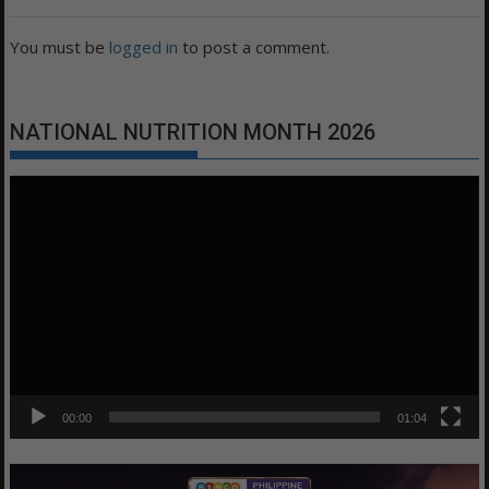
You must be
logged in
to post a comment.
NATIONAL NUTRITION MONTH 2026
Video
Player
00:00
01:04