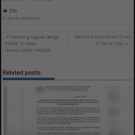
250
,
BALITA
NASYUNAL
Post
Parehong bagsak ratings
MAYNILA NAG-DONATE NG
navigation
PBBM, VP SARA
P1-M SA CEBU
NAGHILAHAN PABABA
Related posts