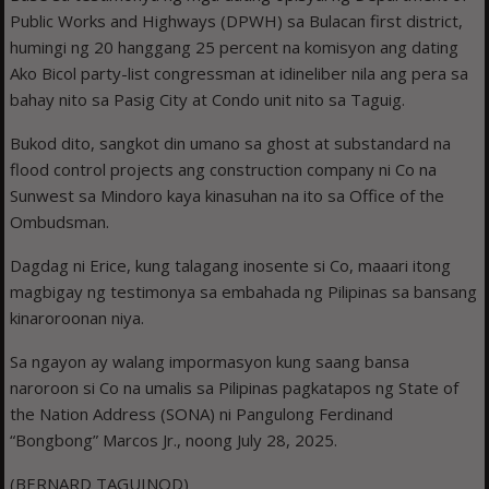
Public Works and Highways (DPWH) sa Bulacan first district,
humingi ng 20 hanggang 25 percent na komisyon ang dating
Ako Bicol party-list congressman at idineliber nila ang pera sa
bahay nito sa Pasig City at Condo unit nito sa Taguig.
Bukod dito, sangkot din umano sa ghost at substandard na
flood control projects ang construction company ni Co na
Sunwest sa Mindoro kaya kinasuhan na ito sa Office of the
Ombudsman.
Dagdag ni Erice, kung talagang inosente si Co, maaari itong
magbigay ng testimonya sa embahada ng Pilipinas sa bansang
kinaroroonan niya.
Sa ngayon ay walang impormasyon kung saang bansa
naroroon si Co na umalis sa Pilipinas pagkatapos ng State of
the Nation Address (SONA) ni Pangulong Ferdinand
“Bongbong” Marcos Jr., noong July 28, 2025.
(BERNARD TAGUINOD)